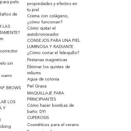
 para pelo
propiedades y efectos en
tu piel
 Baños de
Crema con colágeno,
¿cómo funcionan?
R LAS
Cómo quitar el
TAMENTE?
autobronceador
um
CONSEJOS PARA UNA PIEL
LUMINOSA Y RADIANTE
corrector
¿Cómo cortar el felequillo?
Pestanas magneticas
elo sin
Eliminar los quistes de
miliums
 cuero
Agua de colonia
Piel Grasa
OAP BROWS
MAQUILLAJE PARA
PRINCIPIANTES
LAR LOS
Cómo hacer bombas de
A Y
baño: DYI
CUPEROSIS
l
Cosméticos para el verano
robing