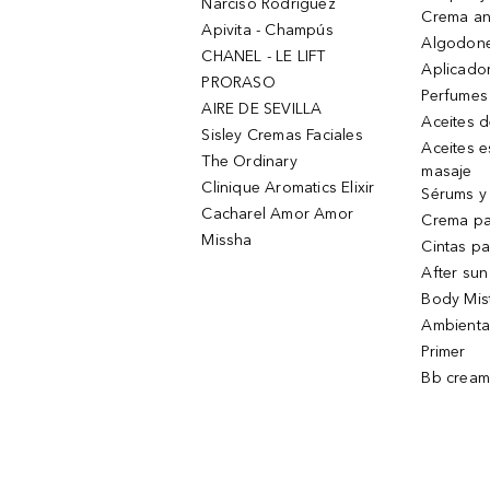
Narciso Rodriguez
Crema an
Apivita - Champús
Algodone
CHANEL - LE LIFT
Aplicado
PRORASO
Perfumes
AIRE DE SEVILLA
Aceites 
Sisley Cremas Faciales
Aceites e
The Ordinary
masaje
Clinique Aromatics Elixir
Sérums y 
Cacharel Amor Amor
Crema pa
Missha
Cintas pa
After sun
Body Mis
Ambienta
Primer
Bb cream