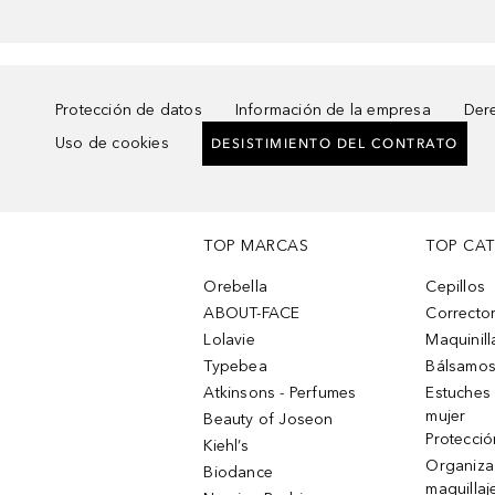
Protección de datos
Información de la empresa
Dere
Uso de cookies
DESISTIMIENTO DEL CONTRATO
TOP MARCAS
TOP CA
Orebella
Cepillos
ABOUT-FACE
Corrector
Lolavie
Maquinill
Typebea
Bálsamos
Atkinsons - Perfumes
Estuches
mujer
Beauty of Joseon
Protecció
Kiehl’s
Organiza
Biodance
maquillaj