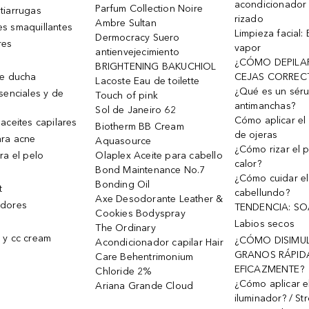
acondicionador
Parfum Collection Noire
tiarrugas
rizado
Ambre Sultan
s smaquillantes
Limpieza facial:
Dermocracy Suero
res
vapor
antienvejecimiento
¿CÓMO DEPILA
BRIGHTENING BAKUCHIOL
de ducha
CEJAS CORREC
Lacoste Eau de toilette
¿Qué es un sér
senciales y de
Touch of pink
antimanchas?
Sol de Janeiro 62
Cómo aplicar el 
aceites capilares
Biotherm BB Cream
de ojeras
ra acne
Aquasource
¿Cómo rizar el p
ra el pelo
Olaplex Aceite para cabello
calor?
Bond Maintenance No.7
¿Cómo cuidar el
Bonding Oil
t
cabellundo?
Axe Desodorante Leather &
dores
TENDENCIA: S
Cookies Bodyspray
Labios secos
The Ordinary
 y cc cream
¿CÓMO DISIMU
Acondicionador capilar Hair
GRANOS RÁPID
Care Behentrimonium
EFICAZMENTE?
Chloride 2%
¿Cómo aplicar e
Ariana Grande Cloud
iluminador? / St