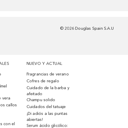
©
2026
Douglas Spain S.A.U
ALES
NUEVO Y ACTUAL
o
Fragrancias de verano
Cofres de regalo
ímel
Cuidado de la barba y
afeitado
e vera
Champu solido
os callos
Cuidados del tatuaje
¡Di adiós a las puntas
abiertas!
os con el
Serum ácido glicólico: