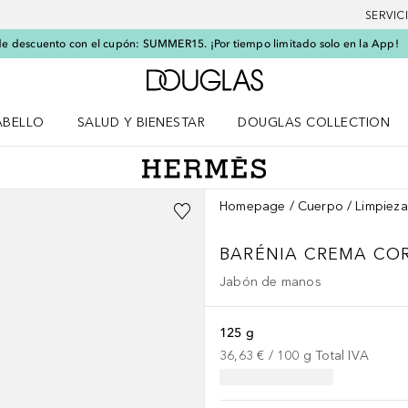
SERVIC
e descuento con el cupón: SUMMER15. ¡Por tiempo limitado solo en la App!
A Douglas Home
ABELLO
SALUD Y BIENESTAR
DOUGLAS COLLECTION
po
rir menú Cabello
Abrir menú Salud y bienestar
Homepage
Cuerpo
Limpieza
BARÉNIA
CREMA CO
Jabón de manos
125 g
36,63 €
 / 
100
g
Total IVA