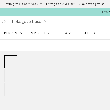
Envío gratis a partir de 24€ Entrega en 2-3 días* 2 muestras gratis*
-15% d
Regresar
Ejecutar búsqueda
PERFUMES
MAQUILLAJE
FACIAL
CUERPO
C
Abrir menú Perfumes
Abrir menú Maquillaje
Abrir menú Facial
Abrir menú Cuer
Ab