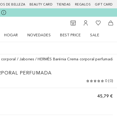
IOS DE BELLEZA
BEAUTY CARD
TIENDAS
REGALOS
GIFT CARD
Mi lista d
Al Storefinder
Mi cuenta
A l
HOGAR
NOVEDADES
BEST PRICE
SALE
Abrir menú Hogar
Abrir menú Novedades
Abrir menú Sal
 corporal
Jabones
HERMÈS Barénia Crema corporal perfumada
RPORAL PERFUMADA
0
(
0
)
45,79 €