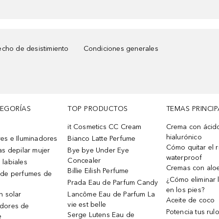
cho de desistimiento
Condiciones generales
TEGORÍAS
TOP PRODUCTOS
TEMAS PRINCIP
it Cosmetics CC Cream
Crema con ácid
hialurónico
es e Iluminadores
Bianco Latte Perfume
Cómo quitar el r
as depilar mujer
Bye bye Under Eye
waterproof
Concealer
 labiales
Cremas con alo
Billie Eilish Perfume
 de perfumes de
¿Cómo eliminar l
Prada Eau de Parfum Candy
en los pies?
n solar
Lancôme Eau de Parfum La
Aceite de coco
vie est belle
dores de
Potencia tus rul
Serge Lutens Eau de
e