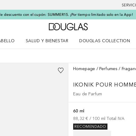
SERVIC
e descuento con el cupón: SUMMER15. ¡Por tiempo limitado solo en la App!
A Douglas Home
ABELLO
SALUD Y BIENESTAR
DOUGLAS COLLECTION
po
rir menú Cabello
Abrir menú Salud y bienestar
Homepage
Perfumes
Fragan
IKONIK POUR HOMM
Eau de Parfum
60 ml
88,32 €
 / 
100
ml
Total IVA
RECOMENDADO