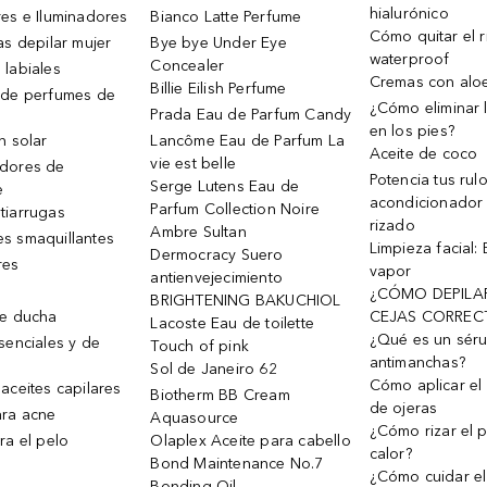
hialurónico
es e Iluminadores
Bianco Latte Perfume
Cómo quitar el r
as depilar mujer
Bye bye Under Eye
waterproof
Concealer
 labiales
Cremas con alo
Billie Eilish Perfume
 de perfumes de
¿Cómo eliminar l
Prada Eau de Parfum Candy
en los pies?
n solar
Lancôme Eau de Parfum La
Aceite de coco
vie est belle
dores de
Potencia tus rul
Serge Lutens Eau de
e
acondicionador
Parfum Collection Noire
tiarrugas
rizado
Ambre Sultan
s smaquillantes
Limpieza facial:
Dermocracy Suero
res
vapor
antienvejecimiento
¿CÓMO DEPILA
BRIGHTENING BAKUCHIOL
de ducha
CEJAS CORREC
Lacoste Eau de toilette
¿Qué es un sér
senciales y de
Touch of pink
antimanchas?
Sol de Janeiro 62
Cómo aplicar el 
aceites capilares
Biotherm BB Cream
de ojeras
ra acne
Aquasource
¿Cómo rizar el p
ra el pelo
Olaplex Aceite para cabello
calor?
Bond Maintenance No.7
¿Cómo cuidar el
Bonding Oil