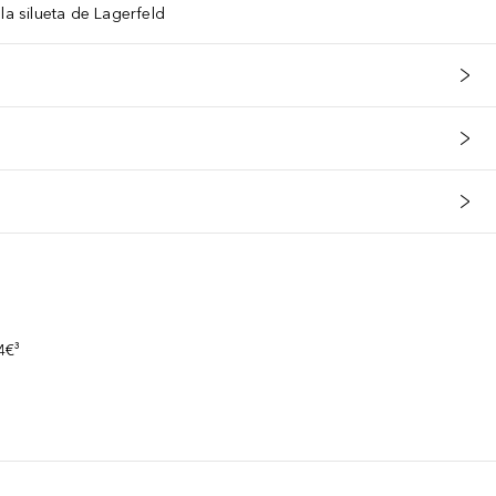
la silueta de Lagerfeld
s
4€³