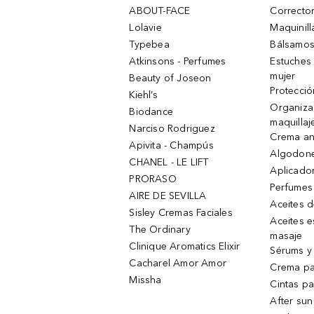
ABOUT-FACE
Corrector
Lolavie
Maquinill
Typebea
Bálsamos
Atkinsons - Perfumes
Estuches
mujer
Beauty of Joseon
Protecció
Kiehl’s
Organiza
Biodance
maquillaj
Narciso Rodriguez
Crema an
Apivita - Champús
Algodone
CHANEL - LE LIFT
Aplicado
PRORASO
Perfumes
AIRE DE SEVILLA
Aceites 
Sisley Cremas Faciales
Aceites e
The Ordinary
masaje
Clinique Aromatics Elixir
Sérums y 
Cacharel Amor Amor
Crema pa
Missha
Cintas pa
After sun