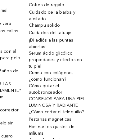
Cofres de regalo
ímel
Cuidado de la barba y
afeitado
e vera
Champu solido
os callos
Cuidados del tatuaje
¡Di adiós a las puntas
abiertas!
os con el
Serum ácido glicólico:
 para pelo
propiedades y efectos en
tu piel
 Baños de
Crema con colágeno,
¿cómo funcionan?
R LAS
Cómo quitar el
TAMENTE?
autobronceador
um
CONSEJOS PARA UNA PIEL
LUMINOSA Y RADIANTE
corrector
¿Cómo cortar el felequillo?
Pestanas magneticas
elo sin
Eliminar los quistes de
miliums
 cuero