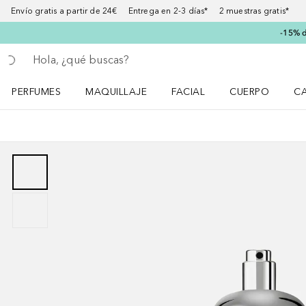
Envío gratis a partir de 24€ Entrega en 2-3 días* 2 muestras gratis*
-15% d
Regresar
Ejecutar búsqueda
PERFUMES
MAQUILLAJE
FACIAL
CUERPO
C
Abrir menú Perfumes
Abrir menú Maquillaje
Abrir menú Facial
Abrir menú Cuer
Ab