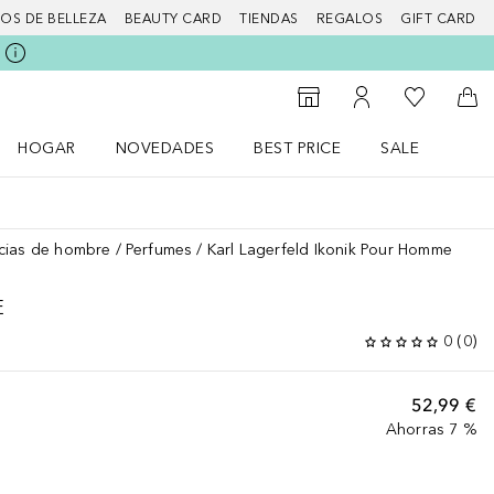
IOS DE BELLEZA
BEAUTY CARD
TIENDAS
REGALOS
GIFT CARD
Mi lista d
Al Storefinder
Mi cuenta
A l
HOGAR
NOVEDADES
BEST PRICE
SALE
Abrir menú Hogar
Abrir menú Novedades
Abrir menú Sal
cias de hombre
Perfumes
Karl Lagerfeld Ikonik Pour Homme
E
0
(
0
)
52,99 €
Ahorras 7 %