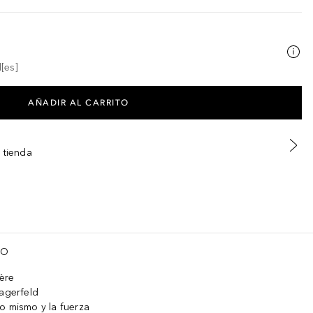
[es]
AÑADIR AL CARRITO
 tienda
TO
ère
Lagerfeld
o mismo y la fuerza