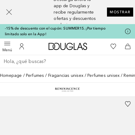
[navigation.slideout.screenreader]
app de Douglas y
recibe regularmente
MOSTRAR
ofertas y descuentos
exclusivos
-15% de descuento con el cupón: SUMMER15. ¡Por tiempo
limitado solo en la App!
A Douglas Home
Mi lista d
Abrir menú
Mi cuenta
A l
Menú
Regresar
Ejecutar búsqueda
Homepage
Perfumes
Fragancias unisex
Perfumes unisex
Remin