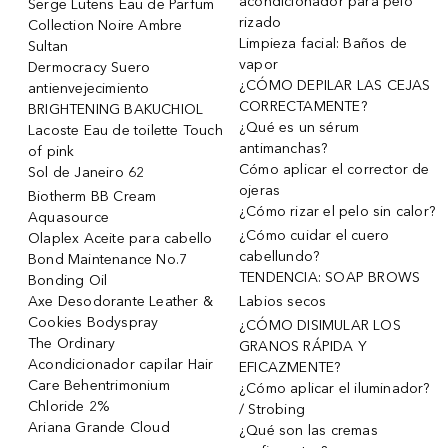
acondicionador para pelo
Serge Lutens Eau de Parfum
rizado
Collection Noire Ambre
Limpieza facial: Baños de
Sultan
vapor
Dermocracy Suero
¿CÓMO DEPILAR LAS CEJAS
antienvejecimiento
CORRECTAMENTE?
BRIGHTENING BAKUCHIOL
¿Qué es un sérum
Lacoste Eau de toilette Touch
antimanchas?
of pink
Cómo aplicar el corrector de
Sol de Janeiro 62
ojeras
Biotherm BB Cream
¿Cómo rizar el pelo sin calor?
Aquasource
¿Cómo cuidar el cuero
Olaplex Aceite para cabello
cabellundo?
Bond Maintenance No.7
TENDENCIA: SOAP BROWS
Bonding Oil
Axe Desodorante Leather &
Labios secos
Cookies Bodyspray
¿CÓMO DISIMULAR LOS
The Ordinary
GRANOS RÁPIDA Y
Acondicionador capilar Hair
EFICAZMENTE?
Care Behentrimonium
¿Cómo aplicar el iluminador?
Chloride 2%
/ Strobing
Ariana Grande Cloud
¿Qué son las cremas