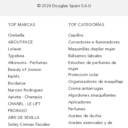
©
2026
Douglas Spain S.A.U
TOP MARCAS
TOP CATEGORÍAS
Orebella
Cepillos
ABOUT-FACE
Correctores e Iluminadores
Lolavie
Maquinillas depilar mujer
Typebea
Bálsamos labiales
Atkinsons - Perfumes
Estuches de perfumes de
mujer
Beauty of Joseon
Protección solar
Kiehl’s
Organizadores de maquillaje
Biodance
Crema antiarrugas
Narciso Rodriguez
Algodones smaquillantes
Apivita - Champús
Aplicadores
CHANEL - LE LIFT
Perfumes
PRORASO
Aceites de ducha
AIRE DE SEVILLA
Aceites esenciales y de
Sisley Cremas Faciales