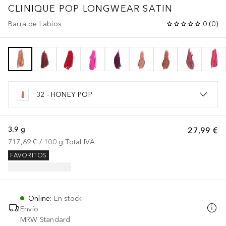
CLINIQUE POP
LONGWEAR SATIN
Barra de Labios
0
(
0
)
32 - HONEY POP
3.9 g
27,99 €
717,69 €
 / 
100
g
Total IVA
FAVORITOS
Online
:
En stock
Envío
MRW Standard