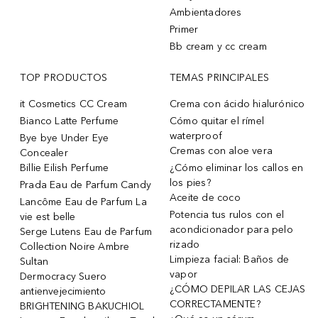
Ambientadores
Primer
Bb cream y cc cream
TOP PRODUCTOS
TEMAS PRINCIPALES
it Cosmetics CC Cream
Crema con ácido hialurónico
Bianco Latte Perfume
Cómo quitar el rímel
waterproof
Bye bye Under Eye
Cremas con aloe vera
Concealer
Billie Eilish Perfume
¿Cómo eliminar los callos en
los pies?
Prada Eau de Parfum Candy
Aceite de coco
Lancôme Eau de Parfum La
Potencia tus rulos con el
vie est belle
acondicionador para pelo
Serge Lutens Eau de Parfum
rizado
Collection Noire Ambre
Limpieza facial: Baños de
Sultan
vapor
Dermocracy Suero
¿CÓMO DEPILAR LAS CEJAS
antienvejecimiento
CORRECTAMENTE?
BRIGHTENING BAKUCHIOL