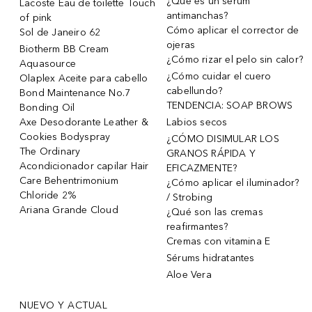
¿Qué es un sérum
Lacoste Eau de toilette Touch
antimanchas?
of pink
Cómo aplicar el corrector de
Sol de Janeiro 62
ojeras
Biotherm BB Cream
¿Cómo rizar el pelo sin calor?
Aquasource
¿Cómo cuidar el cuero
Olaplex Aceite para cabello
cabellundo?
Bond Maintenance No.7
TENDENCIA: SOAP BROWS
Bonding Oil
Axe Desodorante Leather &
Labios secos
Cookies Bodyspray
¿CÓMO DISIMULAR LOS
The Ordinary
GRANOS RÁPIDA Y
Acondicionador capilar Hair
EFICAZMENTE?
Care Behentrimonium
¿Cómo aplicar el iluminador?
Chloride 2%
/ Strobing
Ariana Grande Cloud
¿Qué son las cremas
reafirmantes?
Cremas con vitamina E
Sérums hidratantes
Aloe Vera
NUEVO Y ACTUAL