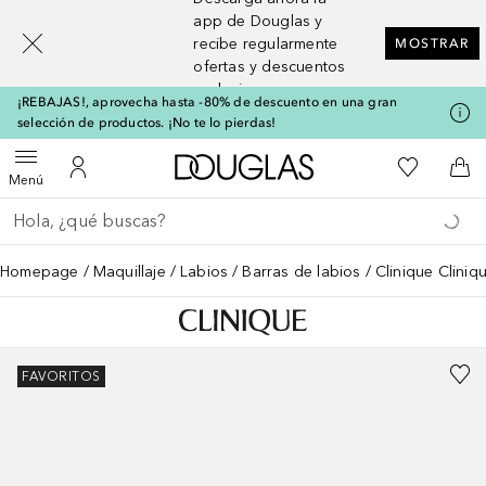
[navigation.slideout.screenreader]
app de Douglas y
recibe regularmente
MOSTRAR
ofertas y descuentos
exclusivos
¡REBAJAS!, aprovecha hasta -80% de descuento en una gran
selección de productos. ¡No te lo pierdas!
A Douglas Home
Mi lista d
Abrir menú
Mi cuenta
A l
Menú
Regresar
Ejecutar búsqueda
Homepage
Maquillaje
Labios
Barras de labios
Clinique Clini
FAVORITOS