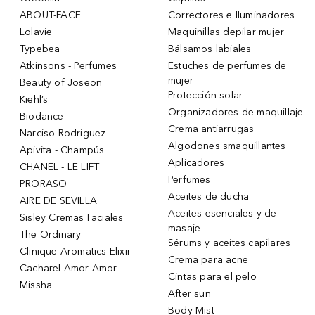
ABOUT-FACE
Correctores e Iluminadores
Lolavie
Maquinillas depilar mujer
Typebea
Bálsamos labiales
Atkinsons - Perfumes
Estuches de perfumes de
mujer
Beauty of Joseon
Protección solar
Kiehl’s
Organizadores de maquillaje
Biodance
Crema antiarrugas
Narciso Rodriguez
Algodones smaquillantes
Apivita - Champús
Aplicadores
CHANEL - LE LIFT
Perfumes
PRORASO
Aceites de ducha
AIRE DE SEVILLA
Aceites esenciales y de
Sisley Cremas Faciales
masaje
The Ordinary
Sérums y aceites capilares
Clinique Aromatics Elixir
Crema para acne
Cacharel Amor Amor
Cintas para el pelo
Missha
After sun
Body Mist