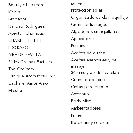
mujer
Beauty of Joseon
Protección solar
Kiehl’s
Organizadores de maquillaje
Biodance
Crema antiarrugas
Narciso Rodriguez
Algodones smaquillantes
Apivita - Champús
Aplicadores
CHANEL - LE LIFT
Perfumes
PRORASO
Aceites de ducha
AIRE DE SEVILLA
Aceites esenciales y de
Sisley Cremas Faciales
masaje
The Ordinary
Sérums y aceites capilares
Clinique Aromatics Elixir
Crema para acne
Cacharel Amor Amor
Cintas para el pelo
Missha
After sun
Body Mist
Ambientadores
Primer
Bb cream y cc cream