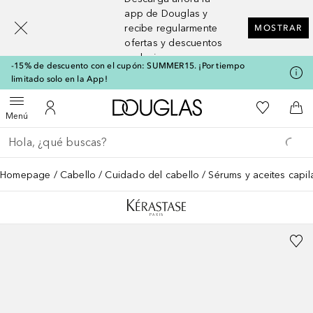
[navigation.slideout.screenreader]
app de Douglas y
recibe regularmente
MOSTRAR
ofertas y descuentos
exclusivos
-15% de descuento con el cupón: SUMMER15. ¡Por tiempo
limitado solo en la App!
A Douglas Home
Mi lista d
Abrir menú
Mi cuenta
A l
Menú
Regresar
Ejecutar búsqueda
Homepage
Cabello
Cuidado del cabello
Sérums y aceites capil