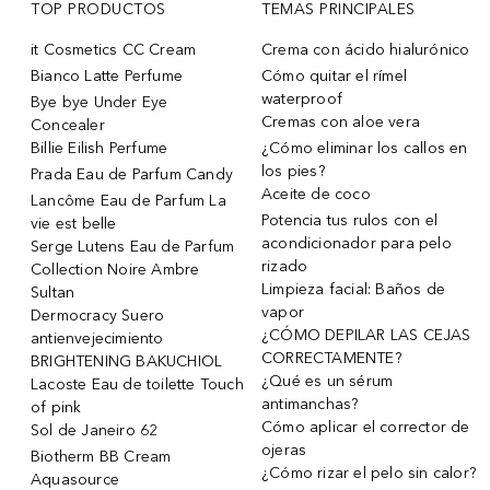
TOP PRODUCTOS
TEMAS PRINCIPALES
it Cosmetics CC Cream
Crema con ácido hialurónico
Bianco Latte Perfume
Cómo quitar el rímel
waterproof
Bye bye Under Eye
Cremas con aloe vera
Concealer
Billie Eilish Perfume
¿Cómo eliminar los callos en
los pies?
Prada Eau de Parfum Candy
Aceite de coco
Lancôme Eau de Parfum La
Potencia tus rulos con el
vie est belle
acondicionador para pelo
Serge Lutens Eau de Parfum
rizado
Collection Noire Ambre
Limpieza facial: Baños de
Sultan
vapor
Dermocracy Suero
¿CÓMO DEPILAR LAS CEJAS
antienvejecimiento
CORRECTAMENTE?
BRIGHTENING BAKUCHIOL
¿Qué es un sérum
Lacoste Eau de toilette Touch
antimanchas?
of pink
Cómo aplicar el corrector de
Sol de Janeiro 62
ojeras
Biotherm BB Cream
¿Cómo rizar el pelo sin calor?
Aquasource