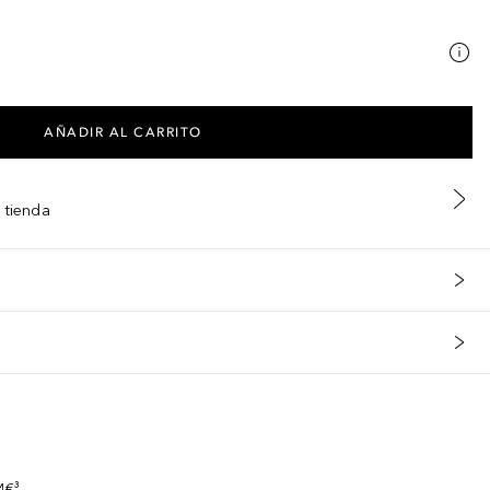
AÑADIR AL CARRITO
 tienda
s
4€³