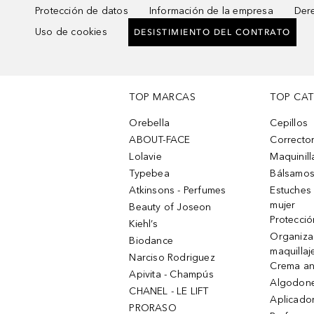
Protección de datos
Información de la empresa
Dere
Uso de cookies
DESISTIMIENTO DEL CONTRATO
TOP MARCAS
TOP CA
Orebella
Cepillos
ABOUT-FACE
Corrector
Lolavie
Maquinill
Typebea
Bálsamos
Atkinsons - Perfumes
Estuches
mujer
Beauty of Joseon
Protecció
Kiehl’s
Organiza
Biodance
maquillaj
Narciso Rodriguez
Crema an
Apivita - Champús
Algodone
CHANEL - LE LIFT
Aplicado
PRORASO