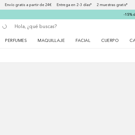
Envío gratis a partir de 24€ Entrega en 2-3 días* 2 muestras gratis*
-15% d
Regresar
Ejecutar búsqueda
PERFUMES
MAQUILLAJE
FACIAL
CUERPO
C
Abrir menú Perfumes
Abrir menú Maquillaje
Abrir menú Facial
Abrir menú Cuer
Ab