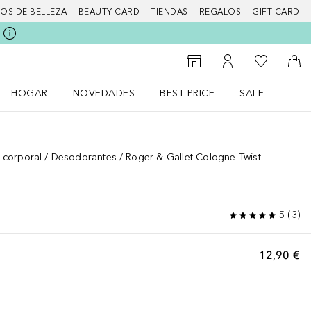
IOS DE BELLEZA
BEAUTY CARD
TIENDAS
REGALOS
GIFT CARD
Mi lista d
Al Storefinder
Mi cuenta
A l
HOGAR
NOVEDADES
BEST PRICE
SALE
Abrir menú Hogar
Abrir menú Novedades
Abrir menú Sal
 corporal
Desodorantes
Roger & Gallet Cologne Twist
5
(
3
)
12,90 €