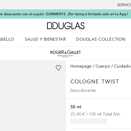
SERVIC
e descuento con el cupón: SUMMER15. ¡Por tiempo limitado solo en la App!
A Douglas Home
ABELLO
SALUD Y BIENESTAR
DOUGLAS COLLECTION
po
rir menú Cabello
Abrir menú Salud y bienestar
Homepage
Cuerpo
Cuidado
COLOGNE TWIST
Desodorante
50 ml
25,80 €
 / 
100
ml
Total IVA