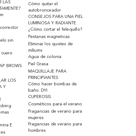
R LAS
Cómo quitar el
TAMENTE?
autobronceador
um
CONSEJOS PARA UNA PIEL
LUMINOSA Y RADIANTE
corrector
¿Cómo cortar el felequillo?
Pestanas magneticas
elo sin
Eliminar los quistes de
miliums
 cuero
Agua de colonia
Piel Grasa
OAP BROWS
MAQUILLAJE PARA
PRINCIPIANTES
LAR LOS
Cómo hacer bombas de
A Y
baño: DYI
CUPEROSIS
l
Cosméticos para el verano
robing
Fragancias de verano para
remas
mujeres
Fragancias de verano para
mina E
hombres
tes