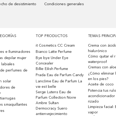
cho de desistimiento
Condiciones generales
TEGORÍAS
TOP PRODUCTOS
TEMAS PRINCIP
it Cosmetics CC Cream
Crema con ácid
hialurónico
es e Iluminadores
Bianco Latte Perfume
Cómo quitar el r
as depilar mujer
Bye bye Under Eye
waterproof
Concealer
 labiales
Cremas con alo
Billie Eilish Perfume
 de perfumes de
¿Cómo eliminar l
Prada Eau de Parfum Candy
en los pies?
n solar
Lancôme Eau de Parfum La
Aceite de coco
vie est belle
dores de
Potencia tus rul
Serge Lutens Eau de
e
acondicionador
Parfum Collection Noire
tiarrugas
rizado
Ambre Sultan
s smaquillantes
Limpieza facial:
Dermocracy Suero
res
vapor
antienvejecimiento