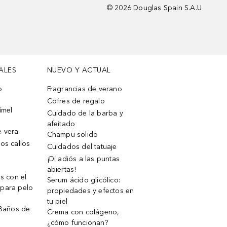
©
2026
Douglas Spain S.A.U
ALES
NUEVO Y ACTUAL
o
Fragrancias de verano
Cofres de regalo
ímel
Cuidado de la barba y
afeitado
e vera
Champu solido
os callos
Cuidados del tatuaje
¡Di adiós a las puntas
abiertas!
os con el
Serum ácido glicólico:
 para pelo
propiedades y efectos en
tu piel
 Baños de
Crema con colágeno,
¿cómo funcionan?