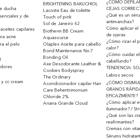
¿CÓMO DEPILA
BRIGHTENING BAKUCHIOL
de ducha
CEJAS CORREC
Lacoste Eau de toilette
¿Qué es un sér
senciales y de
Touch of pink
antimanchas?
Sol de Janeiro 62
Cómo aplicar el 
aceites capilares
Biotherm BB Cream
de ojeras
ra acne
Aquasource
¿Cómo rizar el p
ra el pelo
Olaplex Aceite para cabello
calor?
Bond Maintenance No.7
¿Cómo cuidar el
Bonding Oil
t
cabellundo?
Axe Desodorante Leather &
dores
TENDENCIA: S
Cookies Bodyspray
Labios secos
The Ordinary
 y cc cream
¿CÓMO DISIMU
Acondicionador capilar Hair
GRANOS RÁPID
Care Behentrimonium
EFICAZMENTE?
Chloride 2%
¿Cómo aplicar e
Ariana Grande Cloud
iluminador? / St
¿Qué son las c
reafirmantes?
Cremas con vita
Sérums hidratan