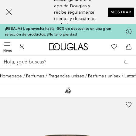
[navigation.slideout.screenreader]
app de Douglas y
recibe regularmente
MOSTRAR
ofertas y descuentos
exclusivos
¡REBAJAS!, aprovecha hasta -80% de descuento en una gran
selección de productos. ¡No te lo pierdas!
A Douglas Home
Mi lista d
Abrir menú
Mi cuenta
A l
Menú
Regresar
Ejecutar búsqueda
Homepage
Perfumes
Fragancias unisex
Perfumes unisex
Latta