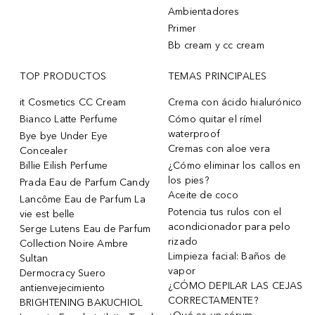
Ambientadores
Primer
Bb cream y cc cream
TOP PRODUCTOS
TEMAS PRINCIPALES
it Cosmetics CC Cream
Crema con ácido hialurónico
Bianco Latte Perfume
Cómo quitar el rímel
waterproof
Bye bye Under Eye
Cremas con aloe vera
Concealer
Billie Eilish Perfume
¿Cómo eliminar los callos en
los pies?
Prada Eau de Parfum Candy
Aceite de coco
Lancôme Eau de Parfum La
Potencia tus rulos con el
vie est belle
acondicionador para pelo
Serge Lutens Eau de Parfum
rizado
Collection Noire Ambre
Limpieza facial: Baños de
Sultan
vapor
Dermocracy Suero
¿CÓMO DEPILAR LAS CEJAS
antienvejecimiento
CORRECTAMENTE?
BRIGHTENING BAKUCHIOL