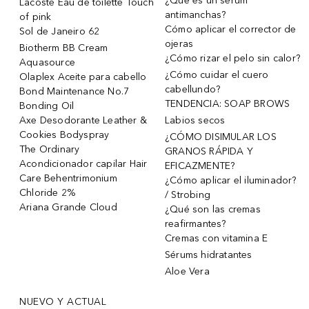
¿Qué es un sérum
Lacoste Eau de toilette Touch
antimanchas?
of pink
Cómo aplicar el corrector de
Sol de Janeiro 62
ojeras
Biotherm BB Cream
¿Cómo rizar el pelo sin calor?
Aquasource
¿Cómo cuidar el cuero
Olaplex Aceite para cabello
cabellundo?
Bond Maintenance No.7
TENDENCIA: SOAP BROWS
Bonding Oil
Axe Desodorante Leather &
Labios secos
Cookies Bodyspray
¿CÓMO DISIMULAR LOS
The Ordinary
GRANOS RÁPIDA Y
Acondicionador capilar Hair
EFICAZMENTE?
Care Behentrimonium
¿Cómo aplicar el iluminador?
Chloride 2%
/ Strobing
Ariana Grande Cloud
¿Qué son las cremas
reafirmantes?
Cremas con vitamina E
Sérums hidratantes
Aloe Vera
NUEVO Y ACTUAL