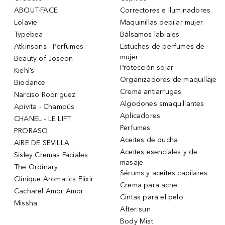
ABOUT-FACE
Correctores e Iluminadores
Lolavie
Maquinillas depilar mujer
Typebea
Bálsamos labiales
Atkinsons - Perfumes
Estuches de perfumes de
mujer
Beauty of Joseon
Protección solar
Kiehl’s
Organizadores de maquillaje
Biodance
Crema antiarrugas
Narciso Rodriguez
Algodones smaquillantes
Apivita - Champús
Aplicadores
CHANEL - LE LIFT
Perfumes
PRORASO
Aceites de ducha
AIRE DE SEVILLA
Aceites esenciales y de
Sisley Cremas Faciales
masaje
The Ordinary
Sérums y aceites capilares
Clinique Aromatics Elixir
Crema para acne
Cacharel Amor Amor
Cintas para el pelo
Missha
After sun
Body Mist