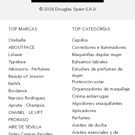
©
2026
Douglas Spain S.A.U
TOP MARCAS
TOP CATEGORÍAS
Orebella
Cepillos
ABOUT-FACE
Correctores e Iluminadores
Lolavie
Maquinillas depilar mujer
Typebea
Bálsamos labiales
Atkinsons - Perfumes
Estuches de perfumes de
mujer
Beauty of Joseon
Protección solar
Kiehl’s
Organizadores de maquillaje
Biodance
Crema antiarrugas
Narciso Rodriguez
Algodones smaquillantes
Apivita - Champús
Aplicadores
CHANEL - LE LIFT
Perfumes
PRORASO
Aceites de ducha
AIRE DE SEVILLA
Aceites esenciales y de
Sisley Cremas Faciales