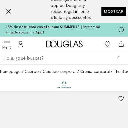
[navigation.slideout.screenreader]
app de Douglas y
recibe regularmente
MOSTRAR
ofertas y descuentos
exclusivos
-15% de descuento con el cupón: SUMMER15. ¡Por tiempo
limitado solo en la App!
A Douglas Home
Mi lista d
Abrir menú
Mi cuenta
A l
Menú
Regresar
Ejecutar búsqueda
Homepage
Cuerpo
Cuidado corporal
Crema corporal
The Bo