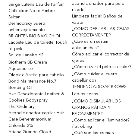
acondicionador para pelo
Serge Lutens Eau de Parfum
rizado
Collection Noire Ambre
Limpieza facial: Baños de
Sultan
vapor
Dermocracy Suero
¿CÓMO DEPILAR LAS CEJAS
antienvejecimiento
CORRECTAMENTE?
BRIGHTENING BAKUCHIOL
¿Qué es un sérum
Lacoste Eau de toilette Touch
antimanchas?
of pink
Cómo aplicar el corrector de
Sol de Janeiro 62
ojeras
Biotherm BB Cream
¿Cómo rizar el pelo sin calor?
Aquasource
¿Cómo cuidar el cuero
Olaplex Aceite para cabello
cabellundo?
Bond Maintenance No.7
TENDENCIA: SOAP BROWS
Bonding Oil
Axe Desodorante Leather &
Labios secos
Cookies Bodyspray
¿CÓMO DISIMULAR LOS
The Ordinary
GRANOS RÁPIDA Y
Acondicionador capilar Hair
EFICAZMENTE?
Care Behentrimonium
¿Cómo aplicar el iluminador?
Chloride 2%
/ Strobing
Ariana Grande Cloud
¿Qué son las cremas