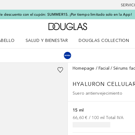
SERVIC
e descuento con el cupón: SUMMER15. ¡Por tiempo limitado solo en la App!
A Douglas Home
ABELLO
SALUD Y BIENESTAR
DOUGLAS COLLECTION
po
rir menú Cabello
Abrir menú Salud y bienestar
Homepage
Facial
Sérums fac
HYALURON CELLULAR
Suero antienvejecimiento
15 ml
66,60 €
 / 
100
ml
Total IVA