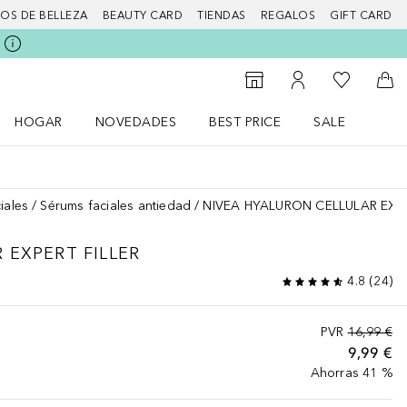
IOS DE BELLEZA
BEAUTY CARD
TIENDAS
REGALOS
GIFT CARD
Mi lista d
Al Storefinder
Mi cuenta
A l
HOGAR
NOVEDADES
BEST PRICE
SALE
Abrir menú Hogar
Abrir menú Novedades
Abrir menú Sal
iales
Sérums faciales antiedad
NIVEA HYALURON CELLULAR EXPE
 EXPERT FILLER
4.8
(
24
)
PVR
16,99 €
9,99 €
Ahorras 41 %