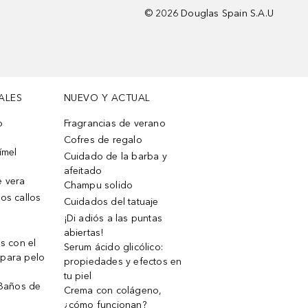
©
2026
Douglas Spain S.A.U
ALES
NUEVO Y ACTUAL
o
Fragrancias de verano
Cofres de regalo
ímel
Cuidado de la barba y
afeitado
e vera
Champu solido
os callos
Cuidados del tatuaje
¡Di adiós a las puntas
abiertas!
os con el
Serum ácido glicólico:
 para pelo
propiedades y efectos en
tu piel
 Baños de
Crema con colágeno,
¿cómo funcionan?