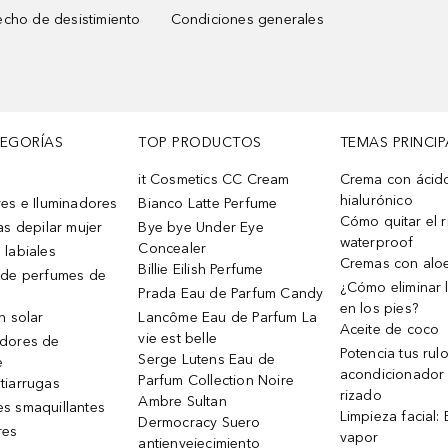
cho de desistimiento
Condiciones generales
TEGORÍAS
TOP PRODUCTOS
TEMAS PRINCIP
it Cosmetics CC Cream
Crema con ácid
hialurónico
es e Iluminadores
Bianco Latte Perfume
Cómo quitar el r
as depilar mujer
Bye bye Under Eye
waterproof
Concealer
 labiales
Cremas con alo
Billie Eilish Perfume
 de perfumes de
¿Cómo eliminar l
Prada Eau de Parfum Candy
en los pies?
n solar
Lancôme Eau de Parfum La
Aceite de coco
vie est belle
dores de
Potencia tus rul
Serge Lutens Eau de
e
acondicionador
Parfum Collection Noire
tiarrugas
rizado
Ambre Sultan
s smaquillantes
Limpieza facial:
Dermocracy Suero
res
vapor
antienvejecimiento