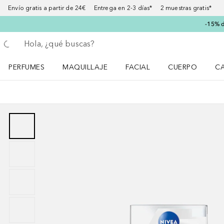
Envío gratis a partir de 24€ Entrega en 2-3 días* 2 muestras gratis*
-15% d
Regresar
Ejecutar búsqueda
PERFUMES
MAQUILLAJE
FACIAL
CUERPO
C
Abrir menú Perfumes
Abrir menú Maquillaje
Abrir menú Facial
Abrir menú Cuer
Ab