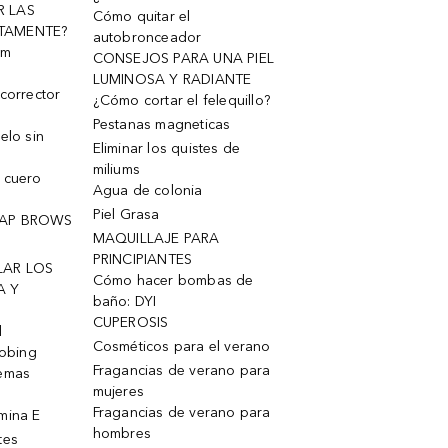
R LAS
Cómo quitar el
TAMENTE?
autobronceador
um
CONSEJOS PARA UNA PIEL
LUMINOSA Y RADIANTE
corrector
¿Cómo cortar el felequillo?
Pestanas magneticas
elo sin
Eliminar los quistes de
miliums
 cuero
Agua de colonia
Piel Grasa
OAP BROWS
MAQUILLAJE PARA
PRINCIPIANTES
LAR LOS
Cómo hacer bombas de
A Y
baño: DYI
CUPEROSIS
l
Cosméticos para el verano
robing
Fragancias de verano para
remas
mujeres
Fragancias de verano para
mina E
hombres
tes