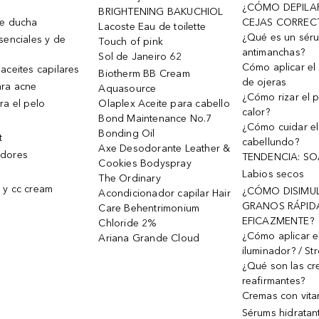
¿CÓMO DEPILA
BRIGHTENING BAKUCHIOL
de ducha
CEJAS CORREC
Lacoste Eau de toilette
¿Qué es un sér
senciales y de
Touch of pink
antimanchas?
Sol de Janeiro 62
Cómo aplicar el 
aceites capilares
Biotherm BB Cream
de ojeras
ra acne
Aquasource
¿Cómo rizar el p
ra el pelo
Olaplex Aceite para cabello
calor?
Bond Maintenance No.7
¿Cómo cuidar el
Bonding Oil
t
cabellundo?
Axe Desodorante Leather &
dores
TENDENCIA: S
Cookies Bodyspray
Labios secos
The Ordinary
 y cc cream
¿CÓMO DISIMU
Acondicionador capilar Hair
GRANOS RÁPID
Care Behentrimonium
EFICAZMENTE?
Chloride 2%
¿Cómo aplicar e
Ariana Grande Cloud
iluminador? / St
¿Qué son las c
reafirmantes?
Cremas con vita
Sérums hidratan