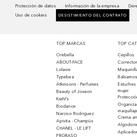
Protección de datos
Información de la empresa
Dere
Uso de cookies
DESISTIMIENTO DEL CONTRATO
TOP MARCAS
TOP CA
Orebella
Cepillos
ABOUT-FACE
Corrector
Lolavie
Maquinill
Typebea
Bálsamos
Atkinsons - Perfumes
Estuches
mujer
Beauty of Joseon
Protecció
Kiehl’s
Organiza
Biodance
maquillaj
Narciso Rodriguez
Crema an
Apivita - Champús
Algodone
CHANEL - LE LIFT
Aplicado
PRORASO