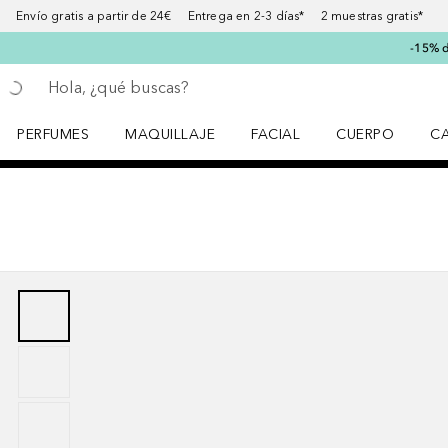
Envío gratis a partir de 24€ Entrega en 2-3 días* 2 muestras gratis*
-15% d
Regresar
Ejecutar búsqueda
PERFUMES
MAQUILLAJE
FACIAL
CUERPO
C
Abrir menú Perfumes
Abrir menú Maquillaje
Abrir menú Facial
Abrir menú Cuer
Ab