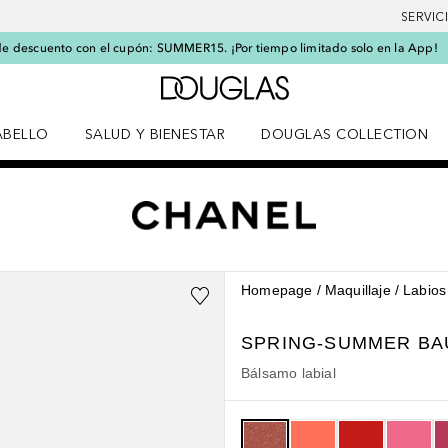
SERVIC
e descuento con el cupón: SUMMER15. ¡Por tiempo limitado solo en la App!
A Douglas Home
ABELLO
SALUD Y BIENESTAR
DOUGLAS COLLECTION
po
rir menú Cabello
Abrir menú Salud y bienestar
Homepage
Maquillaje
Labios
SPRING-SUMMER
BA
Bálsamo labial