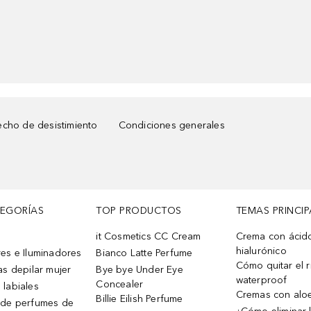
cho de desistimiento
Condiciones generales
TEGORÍAS
TOP PRODUCTOS
TEMAS PRINCIP
it Cosmetics CC Cream
Crema con ácid
hialurónico
es e Iluminadores
Bianco Latte Perfume
Cómo quitar el r
as depilar mujer
Bye bye Under Eye
waterproof
Concealer
 labiales
Cremas con alo
Billie Eilish Perfume
 de perfumes de