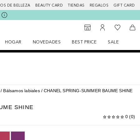
IOS DE BELLEZA
BEAUTY CARD
TIENDAS
REGALOS
GIFT CARD
Mi lista d
Al Storefinder
Mi cuenta
A l
HOGAR
NOVEDADES
BEST PRICE
SALE
Abrir menú Hogar
Abrir menú Novedades
Abrir menú Sal
Bálsamos labiales
CHANEL SPRING-SUMMER BAUME SHINE
UME SHINE
0
(
0
)