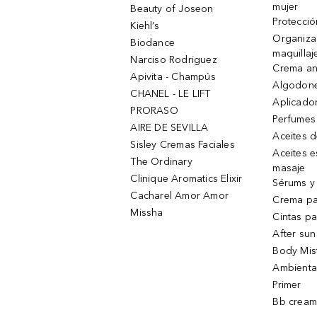
mujer
Beauty of Joseon
Protecció
Kiehl’s
Organiza
Biodance
maquillaj
Narciso Rodriguez
Crema an
Apivita - Champús
Algodone
CHANEL - LE LIFT
Aplicado
PRORASO
Perfumes
AIRE DE SEVILLA
Aceites 
Sisley Cremas Faciales
Aceites e
The Ordinary
masaje
Clinique Aromatics Elixir
Sérums y 
Cacharel Amor Amor
Crema pa
Missha
Cintas pa
After sun
Body Mis
Ambienta
Primer
Bb cream