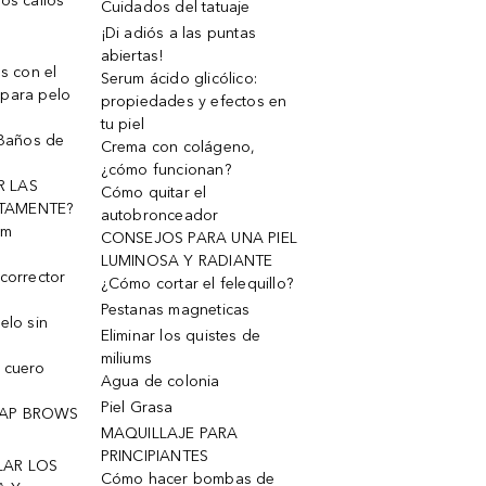
os callos
Cuidados del tatuaje
¡Di adiós a las puntas
abiertas!
os con el
Serum ácido glicólico:
 para pelo
propiedades y efectos en
tu piel
 Baños de
Crema con colágeno,
¿cómo funcionan?
R LAS
Cómo quitar el
TAMENTE?
autobronceador
um
CONSEJOS PARA UNA PIEL
LUMINOSA Y RADIANTE
corrector
¿Cómo cortar el felequillo?
Pestanas magneticas
elo sin
Eliminar los quistes de
miliums
 cuero
Agua de colonia
Piel Grasa
OAP BROWS
MAQUILLAJE PARA
PRINCIPIANTES
LAR LOS
Cómo hacer bombas de