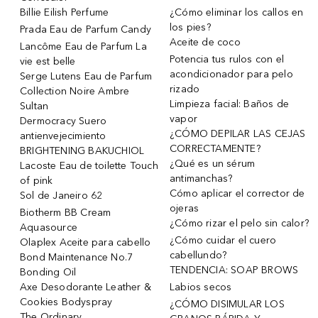
Billie Eilish Perfume
¿Cómo eliminar los callos en
los pies?
Prada Eau de Parfum Candy
Aceite de coco
Lancôme Eau de Parfum La
Potencia tus rulos con el
vie est belle
acondicionador para pelo
Serge Lutens Eau de Parfum
rizado
Collection Noire Ambre
Limpieza facial: Baños de
Sultan
vapor
Dermocracy Suero
¿CÓMO DEPILAR LAS CEJAS
antienvejecimiento
CORRECTAMENTE?
BRIGHTENING BAKUCHIOL
¿Qué es un sérum
Lacoste Eau de toilette Touch
antimanchas?
of pink
Cómo aplicar el corrector de
Sol de Janeiro 62
ojeras
Biotherm BB Cream
¿Cómo rizar el pelo sin calor?
Aquasource
¿Cómo cuidar el cuero
Olaplex Aceite para cabello
cabellundo?
Bond Maintenance No.7
TENDENCIA: SOAP BROWS
Bonding Oil
Axe Desodorante Leather &
Labios secos
Cookies Bodyspray
¿CÓMO DISIMULAR LOS
The Ordinary