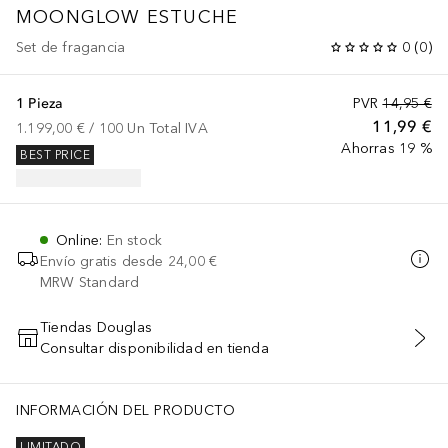
MOONGLOW ESTUCHE
Set de fragancia
0
(
0
)
1 Pieza
PVR
14,95 €
11,99 €
1.199,00 €
 / 
100
Un
Total IVA
Ahorras 19 %
BEST PRICE
Online
:
En stock
Envío gratis desde
24,00 €
MRW Standard
Tiendas Douglas
Consultar disponibilidad en tienda
AÑADIR AL CARRITO
INFORMACIÓN DEL PRODUCTO
LIMITADO