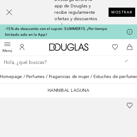
[navigation.slideout.screenreader]
app de Douglas y
recibe regularmente
MOSTRAR
ofertas y descuentos
exclusivos
-15% de descuento con el cupón: SUMMER15. ¡Por tiempo
limitado solo en la App!
A Douglas Home
Mi lista d
Abrir menú
Mi cuenta
A l
Menú
Regresar
Ejecutar búsqueda
Homepage
Perfumes
Fragancias de mujer
Estuches de perfume
HANNIBAL LAGUNA