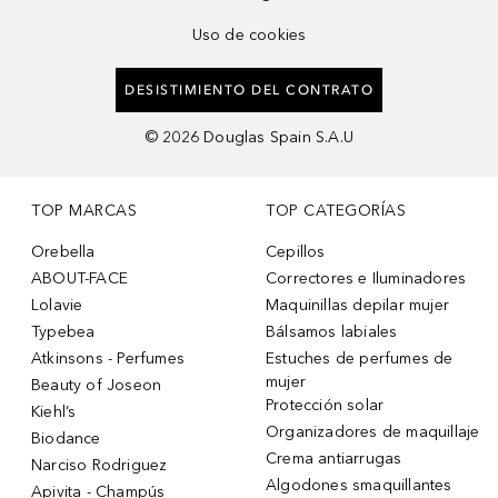
Uso de cookies
DESISTIMIENTO DEL CONTRATO
©
2026
Douglas Spain S.A.U
TOP MARCAS
TOP CATEGORÍAS
Orebella
Cepillos
ABOUT-FACE
Correctores e Iluminadores
Lolavie
Maquinillas depilar mujer
Typebea
Bálsamos labiales
Atkinsons - Perfumes
Estuches de perfumes de
mujer
Beauty of Joseon
Protección solar
Kiehl’s
Organizadores de maquillaje
Biodance
Crema antiarrugas
Narciso Rodriguez
Algodones smaquillantes
Apivita - Champús