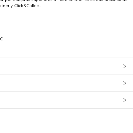
tner y Click&Collect.
TO
s