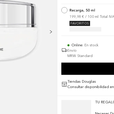
Recarga, 50 ml
199,98 €
 / 
100
ml
Total IV
FAVORITOS
Online
:
En stock
Envío
MRW Standard
Tiendas Douglas
Consultar disponibilidad en
Saltar Deslizador
TU REGAL
Neceser Di