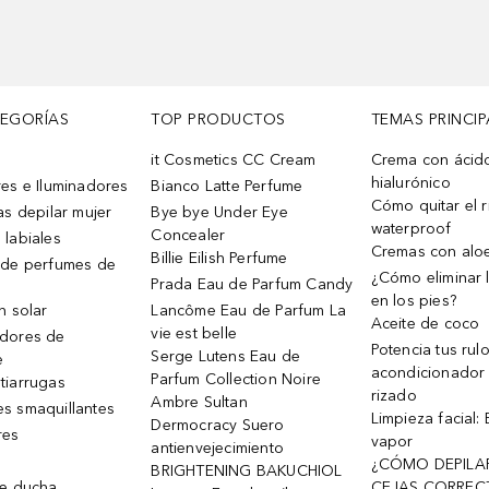
TEGORÍAS
TOP PRODUCTOS
TEMAS PRINCIP
it Cosmetics CC Cream
Crema con ácid
hialurónico
es e Iluminadores
Bianco Latte Perfume
Cómo quitar el r
as depilar mujer
Bye bye Under Eye
waterproof
Concealer
 labiales
Cremas con alo
Billie Eilish Perfume
 de perfumes de
¿Cómo eliminar l
Prada Eau de Parfum Candy
en los pies?
n solar
Lancôme Eau de Parfum La
Aceite de coco
vie est belle
dores de
Potencia tus rul
Serge Lutens Eau de
e
acondicionador
Parfum Collection Noire
tiarrugas
rizado
Ambre Sultan
s smaquillantes
Limpieza facial:
Dermocracy Suero
res
vapor
antienvejecimiento
¿CÓMO DEPILA
BRIGHTENING BAKUCHIOL
de ducha
CEJAS CORREC