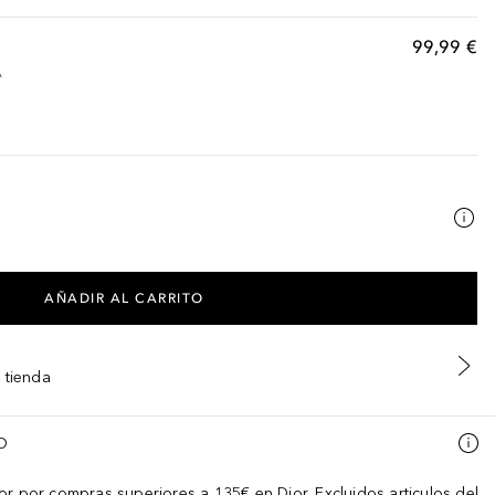
99,99 €
A
AÑADIR AL CARRITO
 tienda
O
or por compras superiores a 135€ en Dior. Excluidos articulos del