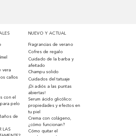
ALES
NUEVO Y ACTUAL
o
Fragrancias de verano
Cofres de regalo
ímel
Cuidado de la barba y
afeitado
e vera
Champu solido
os callos
Cuidados del tatuaje
¡Di adiós a las puntas
abiertas!
os con el
Serum ácido glicólico:
 para pelo
propiedades y efectos en
tu piel
 Baños de
Crema con colágeno,
¿cómo funcionan?
R LAS
Cómo quitar el
TAMENTE?