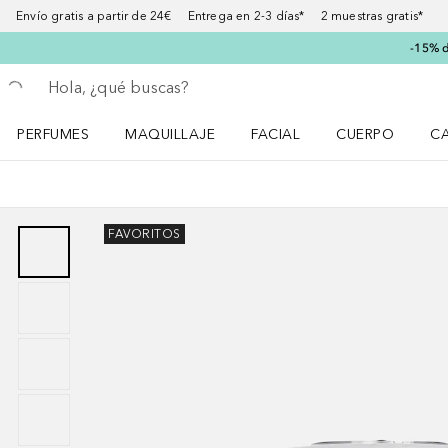
Envío gratis a partir de 24€ Entrega en 2-3 días* 2 muestras gratis*
-15% d
Regresar
Ejecutar búsqueda
PERFUMES
MAQUILLAJE
FACIAL
CUERPO
C
Abrir menú Perfumes
Abrir menú Maquillaje
Abrir menú Facial
Abrir menú Cuer
Ab
FAVORITOS