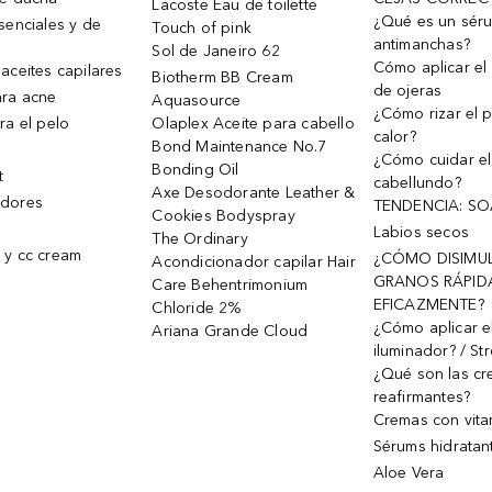
Lacoste Eau de toilette
¿Qué es un sér
senciales y de
Touch of pink
antimanchas?
Sol de Janeiro 62
Cómo aplicar el 
aceites capilares
Biotherm BB Cream
de ojeras
ra acne
Aquasource
¿Cómo rizar el p
ra el pelo
Olaplex Aceite para cabello
calor?
Bond Maintenance No.7
¿Cómo cuidar el
Bonding Oil
t
cabellundo?
Axe Desodorante Leather &
dores
TENDENCIA: S
Cookies Bodyspray
Labios secos
The Ordinary
 y cc cream
¿CÓMO DISIMU
Acondicionador capilar Hair
GRANOS RÁPID
Care Behentrimonium
EFICAZMENTE?
Chloride 2%
¿Cómo aplicar e
Ariana Grande Cloud
iluminador? / St
¿Qué son las c
reafirmantes?
Cremas con vita
Sérums hidratan
Aloe Vera