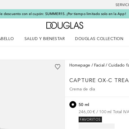
SERVIC
e descuento con el cupón: SUMMER15. ¡Por tiempo limitado solo en la App!
A Douglas Home
ABELLO
SALUD Y BIENESTAR
DOUGLAS COLLECTION
po
rir menú Cabello
Abrir menú Salud y bienestar
Homepage
Facial
Cuidado fa
CAPTURE
OX-C TRE
Crema de día
50 ml
246,00 €
 / 
100
ml
Total IV
FAVORITOS