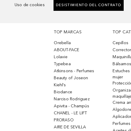
Uso de cookies
DESISTIMIENTO DEL CONTRATO
TOP MARCAS
TOP CA
Orebella
Cepillos
ABOUT-FACE
Corrector
Lolavie
Maquinill
Typebea
Bálsamos
Atkinsons - Perfumes
Estuches
mujer
Beauty of Joseon
Protecció
Kiehl’s
Organiza
Biodance
maquillaj
Narciso Rodriguez
Crema an
Apivita - Champús
Algodone
CHANEL - LE LIFT
Aplicado
PRORASO
Perfumes
AIRE DE SEVILLA
Aceites 