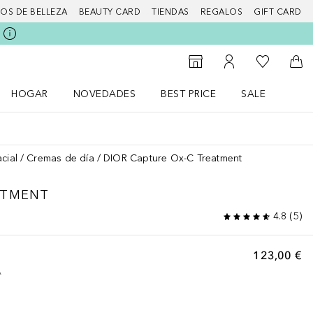
IOS DE BELLEZA
BEAUTY CARD
TIENDAS
REGALOS
GIFT CARD
Mi lista d
Al Storefinder
Mi cuenta
A l
HOGAR
NOVEDADES
BEST PRICE
SALE
Abrir menú Hogar
Abrir menú Novedades
Abrir menú Sal
cial
Cremas de día
DIOR Capture Ox-C Treatment
ATMENT
4.8
(
5
)
123,00 €
A