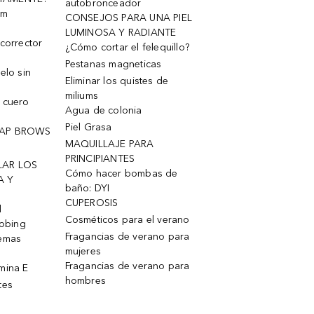
autobronceador
um
CONSEJOS PARA UNA PIEL
LUMINOSA Y RADIANTE
corrector
¿Cómo cortar el felequillo?
Pestanas magneticas
elo sin
Eliminar los quistes de
miliums
 cuero
Agua de colonia
Piel Grasa
OAP BROWS
MAQUILLAJE PARA
PRINCIPIANTES
LAR LOS
Cómo hacer bombas de
A Y
baño: DYI
CUPEROSIS
l
Cosméticos para el verano
robing
Fragancias de verano para
remas
mujeres
Fragancias de verano para
mina E
hombres
tes