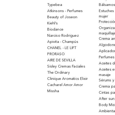
Typebea
Bálsamos
Atkinsons - Perfumes
Estuches
mujer
Beauty of Joseon
Protecció
Kiehl’s
Organiza
Biodance
maquillaj
Narciso Rodriguez
Crema an
Apivita - Champús
Algodone
CHANEL - LE LIFT
Aplicado
PRORASO
Perfumes
AIRE DE SEVILLA
Aceites 
Sisley Cremas Faciales
Aceites e
The Ordinary
masaje
Clinique Aromatics Elixir
Sérums y 
Cacharel Amor Amor
Crema pa
Missha
Cintas pa
After sun
Body Mis
Ambienta