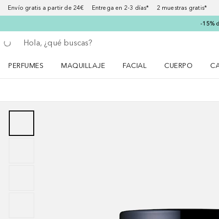
Envío gratis a partir de 24€ Entrega en 2-3 días* 2 muestras gratis*
-15% d
Regresar
Ejecutar búsqueda
PERFUMES
MAQUILLAJE
FACIAL
CUERPO
C
Abrir menú Perfumes
Abrir menú Maquillaje
Abrir menú Facial
Abrir menú Cuer
Ab