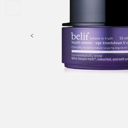
m Adenosine Triphosphate+, Glycyrrhiza Glabra (Licorice) Root Extra