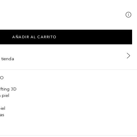
AÑADIR AL CARRITO
 tienda
 Palmitate, Citrus Aurantium Dulcis (Orange) Peel Oil**, Citrus Aur
TO
fting 3D
 piel
iel
gas