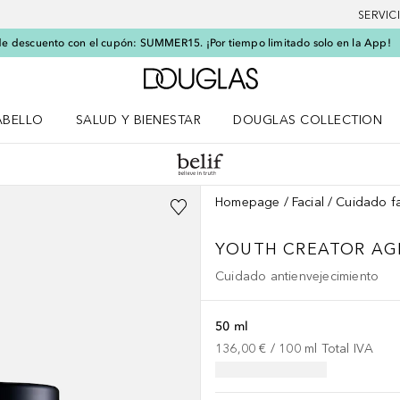
SERVIC
e descuento con el cupón: SUMMER15. ¡Por tiempo limitado solo en la App!
A Douglas Home
ABELLO
SALUD Y BIENESTAR
DOUGLAS COLLECTION
po
rir menú Cabello
Abrir menú Salud y bienestar
Homepage
Facial
Cuidado fa
YOUTH CREATOR
AG
Cuidado antienvejecimiento
50 ml
136,00 €
 / 
100
ml
Total IVA