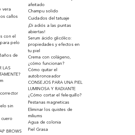
afeitado
e vera
Champu solido
os callos
Cuidados del tatuaje
¡Di adiós a las puntas
abiertas!
os con el
Serum ácido glicólico:
 para pelo
propiedades y efectos en
tu piel
 Baños de
Crema con colágeno,
¿cómo funcionan?
R LAS
Cómo quitar el
TAMENTE?
autobronceador
um
CONSEJOS PARA UNA PIEL
LUMINOSA Y RADIANTE
corrector
¿Cómo cortar el felequillo?
Pestanas magneticas
elo sin
Eliminar los quistes de
miliums
 cuero
Agua de colonia
Piel Grasa
OAP BROWS