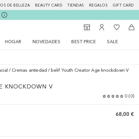
IOS DE BELLEZA
BEAUTY CARD
TIENDAS
REGALOS
GIFT CARD
Mi lista d
Al Storefinder
Mi cuenta
A l
HOGAR
NOVEDADES
BEST PRICE
SALE
Abrir menú Hogar
Abrir menú Novedades
Abrir menú Sal
cial
Cremas antiedad
belif Youth Creator Age knockdown V
E KNOCKDOWN V
0
(
0
)
68,00 €