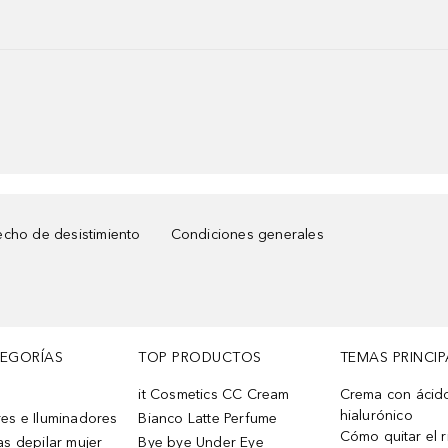
cho de desistimiento
Condiciones generales
TEGORÍAS
TOP PRODUCTOS
TEMAS PRINCIP
it Cosmetics CC Cream
Crema con ácid
hialurónico
es e Iluminadores
Bianco Latte Perfume
Cómo quitar el r
as depilar mujer
Bye bye Under Eye