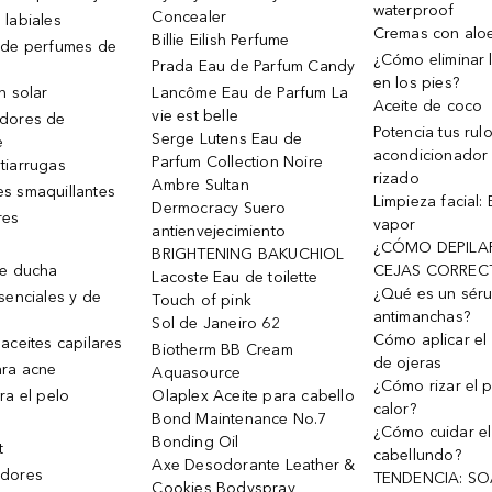
waterproof
Concealer
 labiales
Cremas con alo
Billie Eilish Perfume
 de perfumes de
¿Cómo eliminar l
Prada Eau de Parfum Candy
en los pies?
n solar
Lancôme Eau de Parfum La
Aceite de coco
vie est belle
dores de
Potencia tus rul
Serge Lutens Eau de
e
acondicionador
Parfum Collection Noire
tiarrugas
rizado
Ambre Sultan
s smaquillantes
Limpieza facial:
Dermocracy Suero
res
vapor
antienvejecimiento
¿CÓMO DEPILA
BRIGHTENING BAKUCHIOL
de ducha
CEJAS CORREC
Lacoste Eau de toilette
¿Qué es un sér
senciales y de
Touch of pink
antimanchas?
Sol de Janeiro 62
Cómo aplicar el 
aceites capilares
Biotherm BB Cream
de ojeras
ra acne
Aquasource
¿Cómo rizar el p
ra el pelo
Olaplex Aceite para cabello
calor?
Bond Maintenance No.7
¿Cómo cuidar el
Bonding Oil
t
cabellundo?
Axe Desodorante Leather &
dores
TENDENCIA: S
Cookies Bodyspray