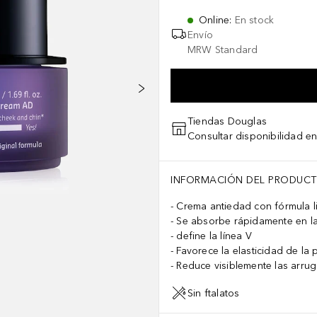
Online
:
En stock
Envío
MRW Standard
Tiendas Douglas
Consultar disponibilidad en
ct+, Withania Somnifera Root Extract+, Glycosphingolipids, Ascorbyl
INFORMACIÓN DEL PRODUC
Crema antiedad con fórmula li
Se absorbe rápidamente en la
define la línea V
Favorece la elasticidad de la p
Reduce visiblemente las arru
Sin ftalatos