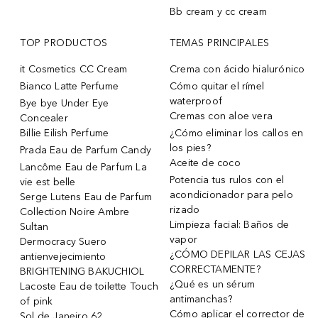
Bb cream y cc cream
TOP PRODUCTOS
TEMAS PRINCIPALES
it Cosmetics CC Cream
Crema con ácido hialurónico
Bianco Latte Perfume
Cómo quitar el rímel
waterproof
Bye bye Under Eye
Cremas con aloe vera
Concealer
Billie Eilish Perfume
¿Cómo eliminar los callos en
los pies?
Prada Eau de Parfum Candy
Aceite de coco
Lancôme Eau de Parfum La
Potencia tus rulos con el
vie est belle
acondicionador para pelo
Serge Lutens Eau de Parfum
rizado
Collection Noire Ambre
Limpieza facial: Baños de
Sultan
vapor
Dermocracy Suero
¿CÓMO DEPILAR LAS CEJAS
antienvejecimiento
CORRECTAMENTE?
BRIGHTENING BAKUCHIOL
¿Qué es un sérum
Lacoste Eau de toilette Touch
antimanchas?
of pink
Cómo aplicar el corrector de
Sol de Janeiro 62