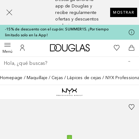
[navigation.slideout.screenreader]
app de Douglas y
recibe regularmente
MOSTRAR
ofertas y descuentos
exclusivos
-15% de descuento con el cupón: SUMMER15. ¡Por tiempo
limitado solo en la App!
A Douglas Home
Mi lista d
Abrir menú
Mi cuenta
A l
Menú
Regresar
Ejecutar búsqueda
Homepage
Maquillaje
Cejas
Lápices de cejas
NYX Profession