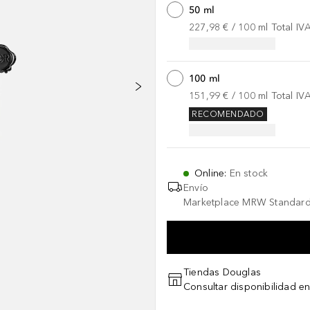
50 ml
227,98 €
 / 
100
ml
Total IV
100 ml
151,99 €
 / 
100
ml
Total IV
RECOMENDADO
Online
:
En stock
Envío
Marketplace MRW Standard
Tiendas Douglas
Consultar disponibilidad en