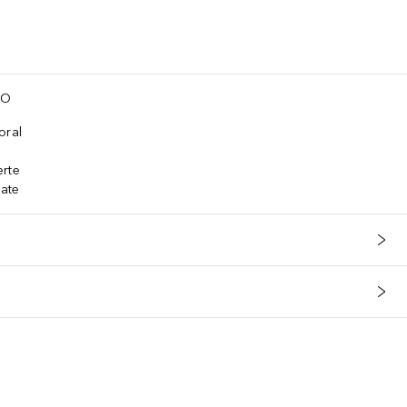
TO
oral
erte
ate
s