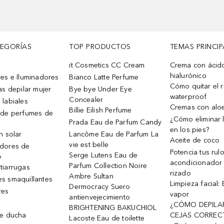
TEGORÍAS
TOP PRODUCTOS
TEMAS PRINCIP
it Cosmetics CC Cream
Crema con ácid
hialurónico
es e Iluminadores
Bianco Latte Perfume
Cómo quitar el r
as depilar mujer
Bye bye Under Eye
waterproof
Concealer
 labiales
Cremas con alo
Billie Eilish Perfume
 de perfumes de
¿Cómo eliminar l
Prada Eau de Parfum Candy
en los pies?
n solar
Lancôme Eau de Parfum La
Aceite de coco
vie est belle
dores de
Potencia tus rul
Serge Lutens Eau de
e
acondicionador
Parfum Collection Noire
tiarrugas
rizado
Ambre Sultan
s smaquillantes
Limpieza facial:
Dermocracy Suero
res
vapor
antienvejecimiento
¿CÓMO DEPILA
BRIGHTENING BAKUCHIOL
de ducha
CEJAS CORREC
Lacoste Eau de toilette