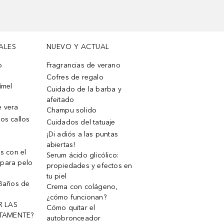
ALES
NUEVO Y ACTUAL
o
Fragrancias de verano
Cofres de regalo
ímel
Cuidado de la barba y
afeitado
e vera
Champu solido
os callos
Cuidados del tatuaje
¡Di adiós a las puntas
abiertas!
os con el
Serum ácido glicólico:
 para pelo
propiedades y efectos en
tu piel
 Baños de
Crema con colágeno,
¿cómo funcionan?
R LAS
Cómo quitar el
TAMENTE?
autobronceador