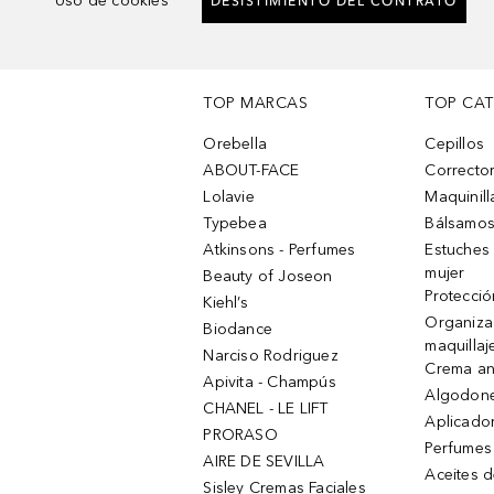
Uso de cookies
DESISTIMIENTO DEL CONTRATO
TOP MARCAS
TOP CA
Orebella
Cepillos
ABOUT-FACE
Corrector
Lolavie
Maquinill
Typebea
Bálsamos
Atkinsons - Perfumes
Estuches
mujer
Beauty of Joseon
Protecció
Kiehl’s
Organiza
Biodance
maquillaj
Narciso Rodriguez
Crema an
Apivita - Champús
Algodone
CHANEL - LE LIFT
Aplicado
PRORASO
Perfumes
AIRE DE SEVILLA
Aceites 
Sisley Cremas Faciales