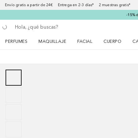
Envío gratis a partir de 24€ Entrega en 2-3 días* 2 muestras gratis*
-15% d
Regresar
Ejecutar búsqueda
PERFUMES
MAQUILLAJE
FACIAL
CUERPO
C
Abrir menú Perfumes
Abrir menú Maquillaje
Abrir menú Facial
Abrir menú Cuer
Ab