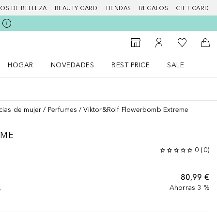
IOS DE BELLEZA
BEAUTY CARD
TIENDAS
REGALOS
GIFT CARD
Mi lista d
Al Storefinder
Mi cuenta
A l
HOGAR
NOVEDADES
BEST PRICE
SALE
Abrir menú Hogar
Abrir menú Novedades
Abrir menú Sal
cias de mujer
Perfumes
Viktor&Rolf Flowerbomb Extreme
EME
0
(
0
)
80,99 €
Ahorras 3 %
A