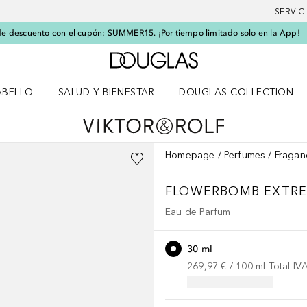
SERVIC
e descuento con el cupón: SUMMER15. ¡Por tiempo limitado solo en la App!
A Douglas Home
ABELLO
SALUD Y BIENESTAR
DOUGLAS COLLECTION
po
rir menú Cabello
Abrir menú Salud y bienestar
Homepage
Perfumes
Fragan
FLOWERBOMB
EXTR
Eau de Parfum
30 ml
269,97 €
 / 
100
ml
Total IV