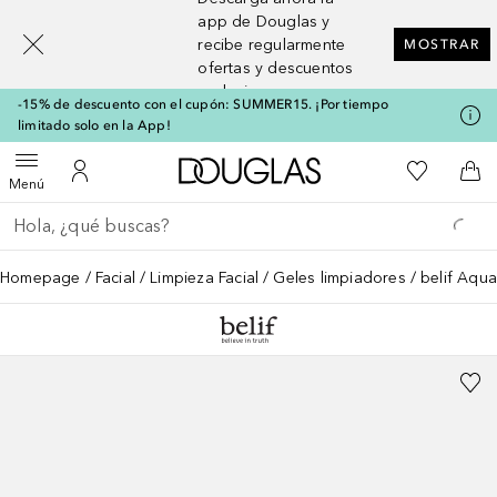
[navigation.slideout.screenreader]
app de Douglas y
recibe regularmente
MOSTRAR
ofertas y descuentos
exclusivos
-15% de descuento con el cupón: SUMMER15. ¡Por tiempo
limitado solo en la App!
A Douglas Home
Mi lista d
Abrir menú
Mi cuenta
A l
Menú
Regresar
Ejecutar búsqueda
Homepage
Facial
Limpieza Facial
Geles limpiadores
belif Aqu