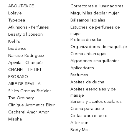
ABOUT-FACE
Correctores e Iluminadores
Lolavie
Maquinillas depilar mujer
Typebea
Bálsamos labiales
Atkinsons - Perfumes
Estuches de perfumes de
mujer
Beauty of Joseon
Protección solar
Kiehl’s
Organizadores de maquillaje
Biodance
Crema antiarrugas
Narciso Rodriguez
Algodones smaquillantes
Apivita - Champús
Aplicadores
CHANEL - LE LIFT
Perfumes
PRORASO
Aceites de ducha
AIRE DE SEVILLA
Aceites esenciales y de
Sisley Cremas Faciales
masaje
The Ordinary
Sérums y aceites capilares
Clinique Aromatics Elixir
Crema para acne
Cacharel Amor Amor
Cintas para el pelo
Missha
After sun
Body Mist