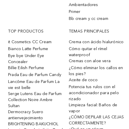
Ambientadores
Primer
Bb cream y cc cream
TOP PRODUCTOS
TEMAS PRINCIPALES
it Cosmetics CC Cream
Crema con ácido hialurónico
Bianco Latte Perfume
Cómo quitar el rímel
waterproof
Bye bye Under Eye
Cremas con aloe vera
Concealer
Billie Eilish Perfume
¿Cómo eliminar los callos en
los pies?
Prada Eau de Parfum Candy
Aceite de coco
Lancôme Eau de Parfum La
Potencia tus rulos con el
vie est belle
acondicionador para pelo
Serge Lutens Eau de Parfum
rizado
Collection Noire Ambre
Limpieza facial: Baños de
Sultan
vapor
Dermocracy Suero
¿CÓMO DEPILAR LAS CEJAS
antienvejecimiento
CORRECTAMENTE?
BRIGHTENING BAKUCHIOL