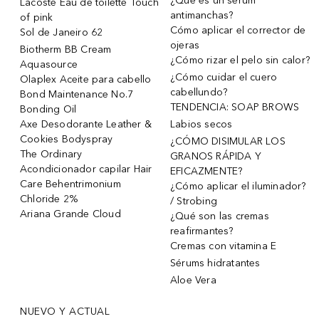
¿Qué es un sérum
Lacoste Eau de toilette Touch
antimanchas?
of pink
Cómo aplicar el corrector de
Sol de Janeiro 62
ojeras
Biotherm BB Cream
¿Cómo rizar el pelo sin calor?
Aquasource
¿Cómo cuidar el cuero
Olaplex Aceite para cabello
cabellundo?
Bond Maintenance No.7
TENDENCIA: SOAP BROWS
Bonding Oil
Axe Desodorante Leather &
Labios secos
Cookies Bodyspray
¿CÓMO DISIMULAR LOS
The Ordinary
GRANOS RÁPIDA Y
Acondicionador capilar Hair
EFICAZMENTE?
Care Behentrimonium
¿Cómo aplicar el iluminador?
Chloride 2%
/ Strobing
Ariana Grande Cloud
¿Qué son las cremas
reafirmantes?
Cremas con vitamina E
Sérums hidratantes
Aloe Vera
NUEVO Y ACTUAL