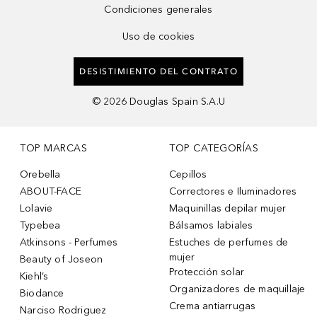
Condiciones generales
Uso de cookies
DESISTIMIENTO DEL CONTRATO
©
2026
Douglas Spain S.A.U
TOP MARCAS
TOP CATEGORÍAS
Orebella
Cepillos
ABOUT-FACE
Correctores e Iluminadores
Lolavie
Maquinillas depilar mujer
Typebea
Bálsamos labiales
Atkinsons - Perfumes
Estuches de perfumes de
mujer
Beauty of Joseon
Protección solar
Kiehl’s
Organizadores de maquillaje
Biodance
Crema antiarrugas
Narciso Rodriguez