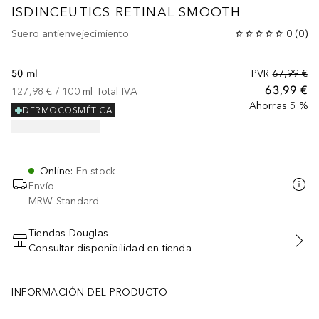
ISDINCEUTICS
RETINAL SMOOTH
Suero antienvejecimiento
0
(
0
)
50 ml
PVR
67,99 €
63,99 €
127,98 €
 / 
100
ml
Total IVA
Ahorras 5 %
DERMOCOSMÉTICA
Online
:
En stock
Envío
MRW Standard
Tiendas Douglas
Consultar disponibilidad en tienda
AÑADIR AL CARRITO
INFORMACIÓN DEL PRODUCTO