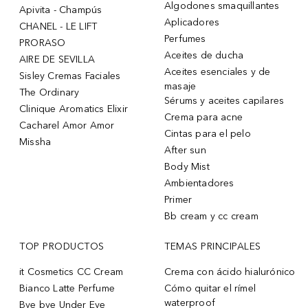
Algodones smaquillantes
Apivita - Champús
Aplicadores
CHANEL - LE LIFT
Perfumes
PRORASO
Aceites de ducha
AIRE DE SEVILLA
Aceites esenciales y de
Sisley Cremas Faciales
masaje
The Ordinary
Sérums y aceites capilares
Clinique Aromatics Elixir
Crema para acne
Cacharel Amor Amor
Cintas para el pelo
Missha
After sun
Body Mist
Ambientadores
Primer
Bb cream y cc cream
TOP PRODUCTOS
TEMAS PRINCIPALES
it Cosmetics CC Cream
Crema con ácido hialurónico
Bianco Latte Perfume
Cómo quitar el rímel
waterproof
Bye bye Under Eye