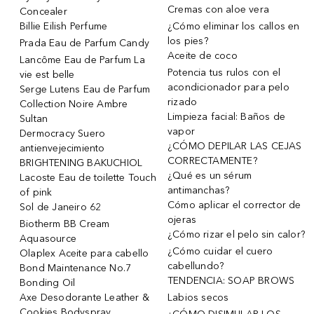
Cremas con aloe vera
Concealer
Billie Eilish Perfume
¿Cómo eliminar los callos en
los pies?
Prada Eau de Parfum Candy
Aceite de coco
Lancôme Eau de Parfum La
Potencia tus rulos con el
vie est belle
acondicionador para pelo
Serge Lutens Eau de Parfum
rizado
Collection Noire Ambre
Limpieza facial: Baños de
Sultan
vapor
Dermocracy Suero
¿CÓMO DEPILAR LAS CEJAS
antienvejecimiento
CORRECTAMENTE?
BRIGHTENING BAKUCHIOL
¿Qué es un sérum
Lacoste Eau de toilette Touch
antimanchas?
of pink
Cómo aplicar el corrector de
Sol de Janeiro 62
ojeras
Biotherm BB Cream
¿Cómo rizar el pelo sin calor?
Aquasource
¿Cómo cuidar el cuero
Olaplex Aceite para cabello
cabellundo?
Bond Maintenance No.7
TENDENCIA: SOAP BROWS
Bonding Oil
Axe Desodorante Leather &
Labios secos
Cookies Bodyspray