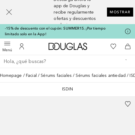
[navigation.slideout.screenreader]
app de Douglas y
recibe regularmente
MOSTRAR
ofertas y descuentos
exclusivos
-15% de descuento con el cupón: SUMMER15. ¡Por tiempo
limitado solo en la App!
A Douglas Home
Mi lista d
Abrir menú
Mi cuenta
A l
Menú
Regresar
Ejecutar búsqueda
Homepage
Facial
Sérums faciales
Sérums faciales antiedad
IS
ISDIN