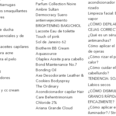
acondicionador
Parfum Collection Noire
tiarrugas
rizado
Ambre Sultan
s smaquillantes
Limpieza facial:
Dermocracy Suero
res
vapor
antienvejecimiento
¿CÓMO DEPILA
BRIGHTENING BAKUCHIOL
de ducha
CEJAS CORREC
Lacoste Eau de toilette
¿Qué es un sér
senciales y de
Touch of pink
antimanchas?
Sol de Janeiro 62
Cómo aplicar el 
aceites capilares
Biotherm BB Cream
de ojeras
ra acne
Aquasource
¿Cómo rizar el p
ra el pelo
Olaplex Aceite para cabello
calor?
Bond Maintenance No.7
¿Cómo cuidar el
Bonding Oil
t
cabellundo?
Axe Desodorante Leather &
dores
TENDENCIA: S
Cookies Bodyspray
Labios secos
The Ordinary
 y cc cream
¿CÓMO DISIMU
Acondicionador capilar Hair
GRANOS RÁPID
Care Behentrimonium
EFICAZMENTE?
Chloride 2%
¿Cómo aplicar e
Ariana Grande Cloud
iluminador? / St