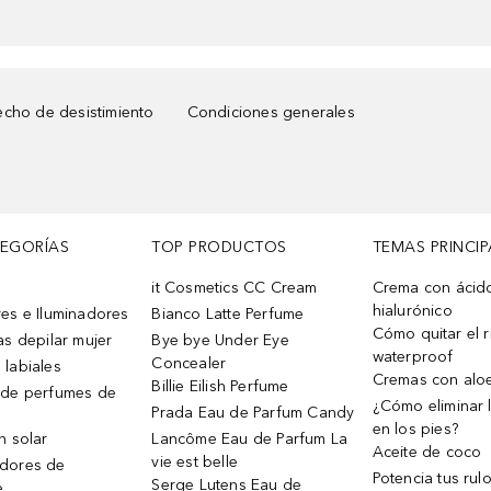
cho de desistimiento
Condiciones generales
TEGORÍAS
TOP PRODUCTOS
TEMAS PRINCIP
it Cosmetics CC Cream
Crema con ácid
hialurónico
es e Iluminadores
Bianco Latte Perfume
Cómo quitar el r
as depilar mujer
Bye bye Under Eye
waterproof
Concealer
 labiales
Cremas con alo
Billie Eilish Perfume
 de perfumes de
¿Cómo eliminar l
Prada Eau de Parfum Candy
en los pies?
n solar
Lancôme Eau de Parfum La
Aceite de coco
vie est belle
dores de
Potencia tus rul
Serge Lutens Eau de
e