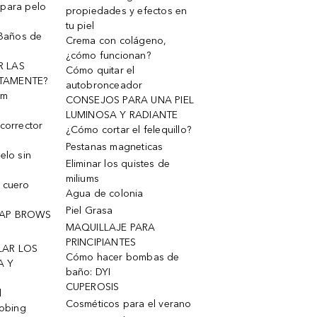
 para pelo
propiedades y efectos en
tu piel
 Baños de
Crema con colágeno,
¿cómo funcionan?
R LAS
Cómo quitar el
TAMENTE?
autobronceador
um
CONSEJOS PARA UNA PIEL
LUMINOSA Y RADIANTE
corrector
¿Cómo cortar el felequillo?
Pestanas magneticas
elo sin
Eliminar los quistes de
miliums
 cuero
Agua de colonia
Piel Grasa
OAP BROWS
MAQUILLAJE PARA
PRINCIPIANTES
LAR LOS
Cómo hacer bombas de
A Y
baño: DYI
CUPEROSIS
l
Cosméticos para el verano
robing