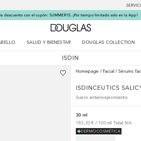
SERVIC
e descuento con el cupón: SUMMER15. ¡Por tiempo limitado solo en la App!
A Douglas Home
ABELLO
SALUD Y BIENESTAR
DOUGLAS COLLECTION
po
rir menú Cabello
Abrir menú Salud y bienestar
ISDIN
Homepage
Facial
Sérums fac
ISDINCEUTICS
SALIC
Suero antienvejecimiento
30 ml
183,30 €
 / 
100
ml
Total IVA
DERMOCOSMÉTICA