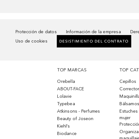
Protección de datos
Información de la empresa
Dere
Uso de cookies
DESISTIMIENTO DEL CONTRATO
TOP MARCAS
TOP CA
Orebella
Cepillos
ABOUT-FACE
Corrector
Lolavie
Maquinill
Typebea
Bálsamos
Atkinsons - Perfumes
Estuches
mujer
Beauty of Joseon
Protecció
Kiehl’s
Organiza
Biodance
maquillaj