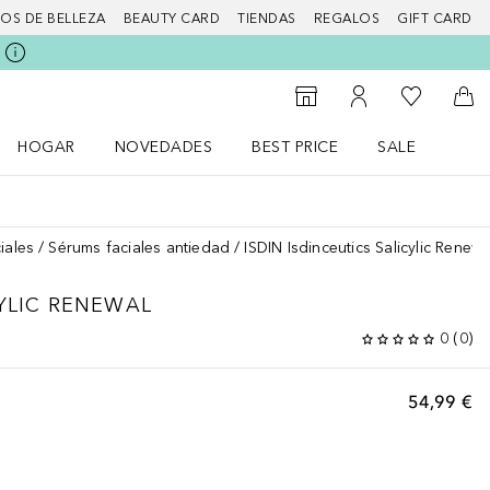
IOS DE BELLEZA
BEAUTY CARD
TIENDAS
REGALOS
GIFT CARD
Mi lista d
Al Storefinder
Mi cuenta
A l
HOGAR
NOVEDADES
BEST PRICE
SALE
Abrir menú Hogar
Abrir menú Novedades
Abrir menú Sal
iales
Sérums faciales antiedad
ISDIN Isdinceutics Salicylic Renewa
YLIC RENEWAL
0
(
0
)
54,99 €