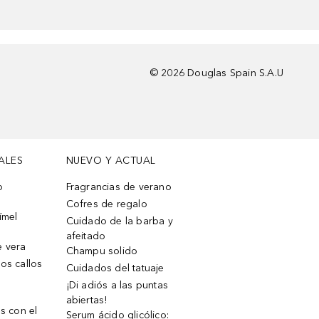
©
2026
Douglas Spain S.A.U
ALES
NUEVO Y ACTUAL
o
Fragrancias de verano
Cofres de regalo
ímel
Cuidado de la barba y
afeitado
e vera
Champu solido
os callos
Cuidados del tatuaje
¡Di adiós a las puntas
abiertas!
os con el
Serum ácido glicólico: