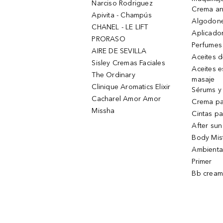
Narciso Rodriguez
Crema an
Apivita - Champús
Algodone
CHANEL - LE LIFT
Aplicado
PRORASO
Perfumes
AIRE DE SEVILLA
Aceites 
Sisley Cremas Faciales
Aceites e
The Ordinary
masaje
Clinique Aromatics Elixir
Sérums y 
Cacharel Amor Amor
Crema pa
Missha
Cintas pa
After sun
Body Mis
Ambienta
Primer
Bb cream