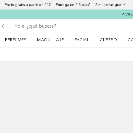
Envío gratis a partir de 24€ Entrega en 2-3 días* 2 muestras gratis*
-15% d
Regresar
Ejecutar búsqueda
PERFUMES
MAQUILLAJE
FACIAL
CUERPO
C
Abrir menú Perfumes
Abrir menú Maquillaje
Abrir menú Facial
Abrir menú Cuer
Ab