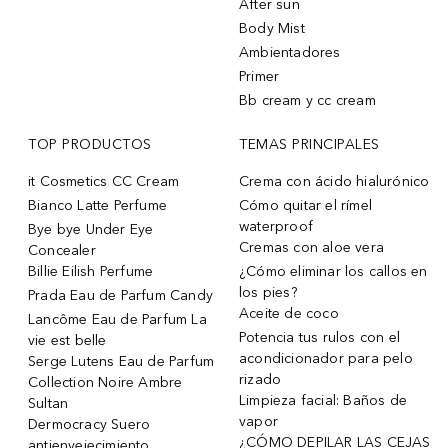
After sun
Body Mist
Ambientadores
Primer
Bb cream y cc cream
TOP PRODUCTOS
TEMAS PRINCIPALES
it Cosmetics CC Cream
Crema con ácido hialurónico
Bianco Latte Perfume
Cómo quitar el rímel
waterproof
Bye bye Under Eye
Cremas con aloe vera
Concealer
Billie Eilish Perfume
¿Cómo eliminar los callos en
los pies?
Prada Eau de Parfum Candy
Aceite de coco
Lancôme Eau de Parfum La
Potencia tus rulos con el
vie est belle
acondicionador para pelo
Serge Lutens Eau de Parfum
rizado
Collection Noire Ambre
Limpieza facial: Baños de
Sultan
vapor
Dermocracy Suero
¿CÓMO DEPILAR LAS CEJAS
antienvejecimiento