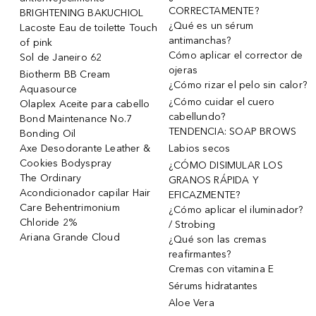
CORRECTAMENTE?
BRIGHTENING BAKUCHIOL
¿Qué es un sérum
Lacoste Eau de toilette Touch
antimanchas?
of pink
Cómo aplicar el corrector de
Sol de Janeiro 62
ojeras
Biotherm BB Cream
¿Cómo rizar el pelo sin calor?
Aquasource
¿Cómo cuidar el cuero
Olaplex Aceite para cabello
cabellundo?
Bond Maintenance No.7
TENDENCIA: SOAP BROWS
Bonding Oil
Axe Desodorante Leather &
Labios secos
Cookies Bodyspray
¿CÓMO DISIMULAR LOS
The Ordinary
GRANOS RÁPIDA Y
Acondicionador capilar Hair
EFICAZMENTE?
Care Behentrimonium
¿Cómo aplicar el iluminador?
Chloride 2%
/ Strobing
Ariana Grande Cloud
¿Qué son las cremas
reafirmantes?
Cremas con vitamina E
Sérums hidratantes
Aloe Vera