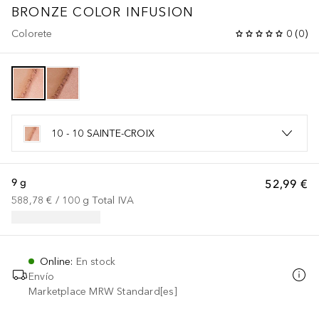
BRONZE COLOR INFUSION
Colorete
0
(
0
)
10 - 10 SAINTE-CROIX
9 g
52,99 €
588,78 €
 / 
100
g
Total IVA
Online
:
En stock
Envío
Marketplace MRW Standard[es]