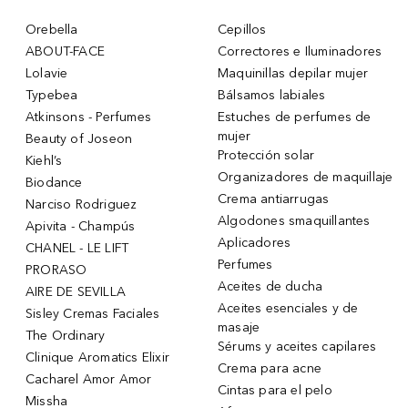
Orebella
Cepillos
ABOUT-FACE
Correctores e Iluminadores
Lolavie
Maquinillas depilar mujer
Typebea
Bálsamos labiales
Atkinsons - Perfumes
Estuches de perfumes de
mujer
Beauty of Joseon
Protección solar
Kiehl’s
Organizadores de maquillaje
Biodance
Crema antiarrugas
Narciso Rodriguez
Algodones smaquillantes
Apivita - Champús
Aplicadores
CHANEL - LE LIFT
Perfumes
PRORASO
Aceites de ducha
AIRE DE SEVILLA
Aceites esenciales y de
Sisley Cremas Faciales
masaje
The Ordinary
Sérums y aceites capilares
Clinique Aromatics Elixir
Crema para acne
Cacharel Amor Amor
Cintas para el pelo
Missha