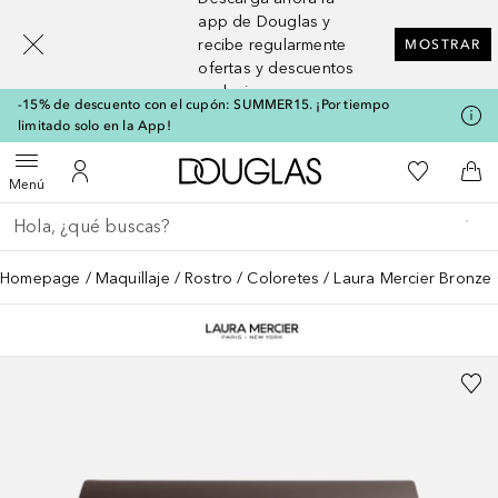
[navigation.slideout.screenreader]
app de Douglas y
recibe regularmente
MOSTRAR
ofertas y descuentos
exclusivos
-15% de descuento con el cupón: SUMMER15. ¡Por tiempo
limitado solo en la App!
A Douglas Home
Mi lista d
Abrir menú
Mi cuenta
A l
Menú
Regresar
Ejecutar búsqueda
Homepage
Maquillaje
Rostro
Coloretes
Laura Mercier Bronze 