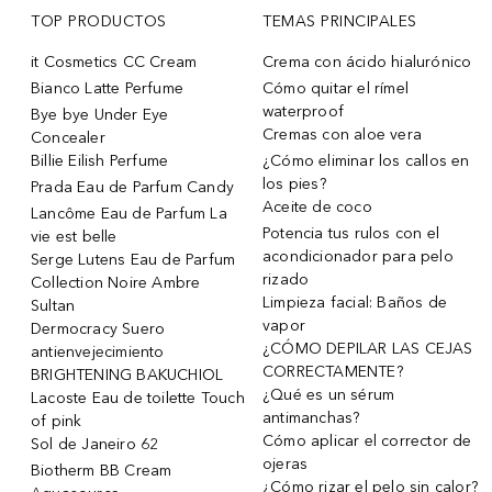
TOP PRODUCTOS
TEMAS PRINCIPALES
it Cosmetics CC Cream
Crema con ácido hialurónico
Bianco Latte Perfume
Cómo quitar el rímel
waterproof
Bye bye Under Eye
Cremas con aloe vera
Concealer
Billie Eilish Perfume
¿Cómo eliminar los callos en
los pies?
Prada Eau de Parfum Candy
Aceite de coco
Lancôme Eau de Parfum La
Potencia tus rulos con el
vie est belle
acondicionador para pelo
Serge Lutens Eau de Parfum
rizado
Collection Noire Ambre
Limpieza facial: Baños de
Sultan
vapor
Dermocracy Suero
¿CÓMO DEPILAR LAS CEJAS
antienvejecimiento
CORRECTAMENTE?
BRIGHTENING BAKUCHIOL
¿Qué es un sérum
Lacoste Eau de toilette Touch
antimanchas?
of pink
Cómo aplicar el corrector de
Sol de Janeiro 62
ojeras
Biotherm BB Cream
¿Cómo rizar el pelo sin calor?