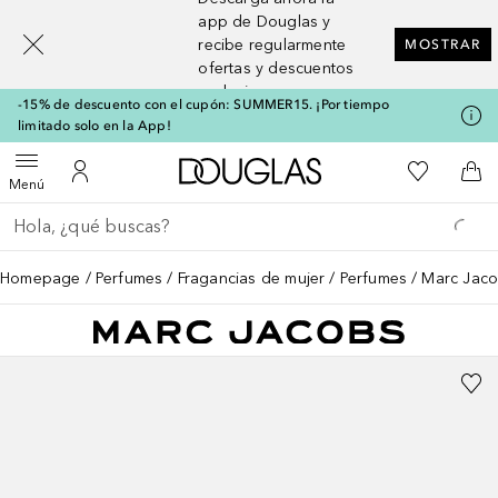
[navigation.slideout.screenreader]
app de Douglas y
recibe regularmente
MOSTRAR
ofertas y descuentos
exclusivos
-15% de descuento con el cupón: SUMMER15. ¡Por tiempo
limitado solo en la App!
A Douglas Home
Mi lista d
Abrir menú
Mi cuenta
A l
Menú
Regresar
Ejecutar búsqueda
Homepage
Perfumes
Fragancias de mujer
Perfumes
Marc Jaco