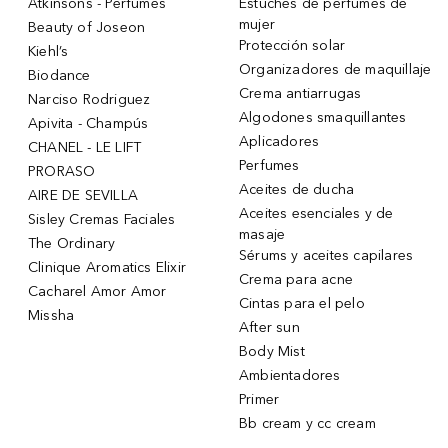
Atkinsons - Perfumes
Estuches de perfumes de
mujer
Beauty of Joseon
Protección solar
Kiehl’s
Organizadores de maquillaje
Biodance
Crema antiarrugas
Narciso Rodriguez
Algodones smaquillantes
Apivita - Champús
Aplicadores
CHANEL - LE LIFT
Perfumes
PRORASO
Aceites de ducha
AIRE DE SEVILLA
Aceites esenciales y de
Sisley Cremas Faciales
masaje
The Ordinary
Sérums y aceites capilares
Clinique Aromatics Elixir
Crema para acne
Cacharel Amor Amor
Cintas para el pelo
Missha
After sun
Body Mist
Ambientadores
Primer
Bb cream y cc cream