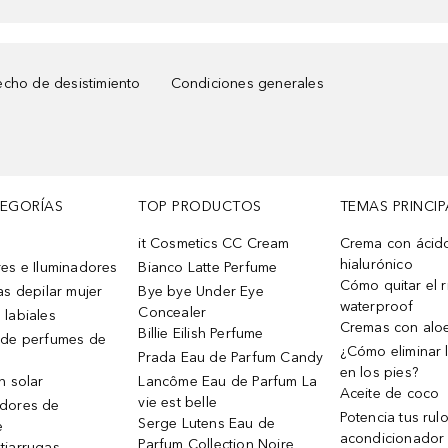
cho de desistimiento
Condiciones generales
TEGORÍAS
TOP PRODUCTOS
TEMAS PRINCIP
it Cosmetics CC Cream
Crema con ácid
hialurónico
es e Iluminadores
Bianco Latte Perfume
Cómo quitar el r
as depilar mujer
Bye bye Under Eye
waterproof
Concealer
 labiales
Cremas con alo
Billie Eilish Perfume
 de perfumes de
¿Cómo eliminar l
Prada Eau de Parfum Candy
en los pies?
n solar
Lancôme Eau de Parfum La
Aceite de coco
vie est belle
dores de
Potencia tus rul
Serge Lutens Eau de
e
acondicionador
Parfum Collection Noire
tiarrugas