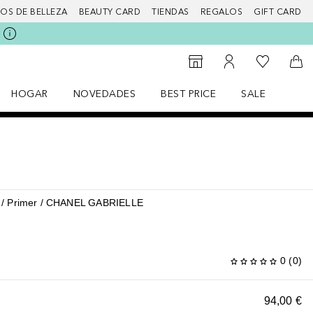
IOS DE BELLEZA
BEAUTY CARD
TIENDAS
REGALOS
GIFT CARD
Mi lista d
Al Storefinder
Mi cuenta
A l
HOGAR
NOVEDADES
BEST PRICE
SALE
Abrir menú Hogar
Abrir menú Novedades
Abrir menú Sal
Primer
CHANEL GABRIELLE
0
(
0
)
94,00 €