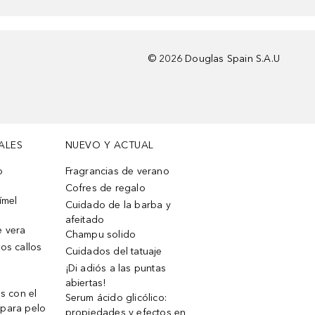
©
2026
Douglas Spain S.A.U
ALES
NUEVO Y ACTUAL
o
Fragrancias de verano
Cofres de regalo
ímel
Cuidado de la barba y
afeitado
e vera
Champu solido
os callos
Cuidados del tatuaje
¡Di adiós a las puntas
abiertas!
os con el
Serum ácido glicólico:
 para pelo
propiedades y efectos en