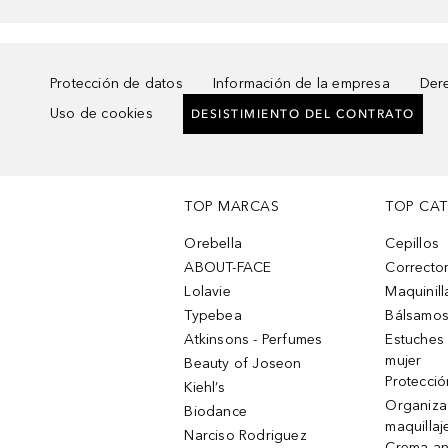
Protección de datos
Información de la empresa
Dere
Uso de cookies
DESISTIMIENTO DEL CONTRATO
TOP MARCAS
TOP CA
Orebella
Cepillos
ABOUT-FACE
Corrector
Lolavie
Maquinill
Typebea
Bálsamos
Atkinsons - Perfumes
Estuches
mujer
Beauty of Joseon
Protecció
Kiehl’s
Organiza
Biodance
maquillaj
Narciso Rodriguez
Crema an