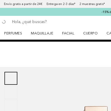
Envío gratis a partir de 24€ Entrega en 2-3 días* 2 muestras gratis*
-15% d
Regresar
Ejecutar búsqueda
PERFUMES
MAQUILLAJE
FACIAL
CUERPO
C
Abrir menú Perfumes
Abrir menú Maquillaje
Abrir menú Facial
Abrir menú Cuer
Ab