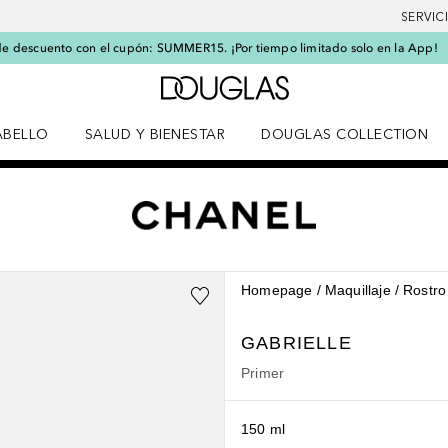
SERVIC
e descuento con el cupón: SUMMER15. ¡Por tiempo limitado solo en la App!
A Douglas Home
ABELLO
SALUD Y BIENESTAR
DOUGLAS COLLECTION
po
rir menú Cabello
Abrir menú Salud y bienestar
Homepage
Maquillaje
Rostro
GABRIELLE
Primer
150 ml