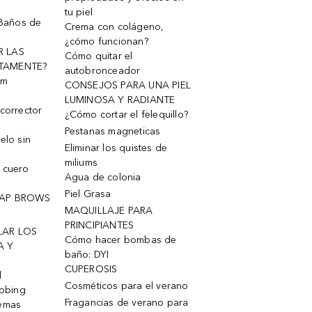
tu piel
 Baños de
Crema con colágeno,
¿cómo funcionan?
R LAS
Cómo quitar el
TAMENTE?
autobronceador
um
CONSEJOS PARA UNA PIEL
LUMINOSA Y RADIANTE
corrector
¿Cómo cortar el felequillo?
Pestanas magneticas
elo sin
Eliminar los quistes de
miliums
 cuero
Agua de colonia
Piel Grasa
OAP BROWS
MAQUILLAJE PARA
PRINCIPIANTES
LAR LOS
Cómo hacer bombas de
A Y
baño: DYI
CUPEROSIS
l
Cosméticos para el verano
robing
Fragancias de verano para
remas