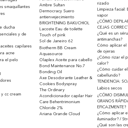
rizado
Ambre Sultan
s smaquillantes
Limpieza facial:
Dermocracy Suero
res
vapor
antienvejecimiento
¿CÓMO DEPILA
BRIGHTENING BAKUCHIOL
de ducha
CEJAS CORREC
Lacoste Eau de toilette
¿Qué es un sér
senciales y de
Touch of pink
antimanchas?
Sol de Janeiro 62
Cómo aplicar el 
aceites capilares
Biotherm BB Cream
de ojeras
ra acne
Aquasource
¿Cómo rizar el p
ra el pelo
Olaplex Aceite para cabello
calor?
Bond Maintenance No.7
¿Cómo cuidar el
Bonding Oil
t
cabellundo?
Axe Desodorante Leather &
dores
TENDENCIA: S
Cookies Bodyspray
Labios secos
The Ordinary
 y cc cream
¿CÓMO DISIMU
Acondicionador capilar Hair
GRANOS RÁPID
Care Behentrimonium
EFICAZMENTE?
Chloride 2%
¿Cómo aplicar e
Ariana Grande Cloud
iluminador? / St
¿Qué son las c