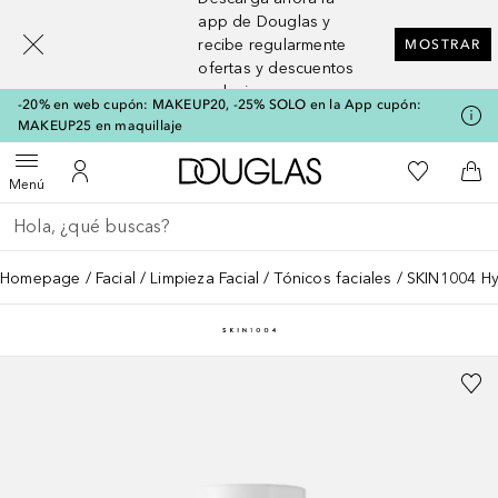
[navigation.slideout.screenreader]
app de Douglas y
recibe regularmente
MOSTRAR
ofertas y descuentos
exclusivos
-20% en web cupón: MAKEUP20, -25% SOLO en la App cupón:
MAKEUP25 en maquillaje
A Douglas Home
Mi lista d
Abrir menú
Mi cuenta
A l
Menú
Regresar
Ejecutar búsqueda
Homepage
Facial
Limpieza Facial
Tónicos faciales
SKIN1004 Hy