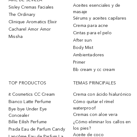
Aceites esenciales y de
Sisley Cremas Faciales
masaje
The Ordinary
Sérums y aceites capilares
Clinique Aromatics Elixir
Crema para acne
Cacharel Amor Amor
Cintas para el pelo
Missha
After sun
Body Mist
Ambientadores
Primer
Bb cream y cc cream
TOP PRODUCTOS
TEMAS PRINCIPALES
it Cosmetics CC Cream
Crema con ácido hialurónico
Bianco Latte Perfume
Cómo quitar el rímel
waterproof
Bye bye Under Eye
Cremas con aloe vera
Concealer
Billie Eilish Perfume
¿Cómo eliminar los callos en
los pies?
Prada Eau de Parfum Candy
Aceite de coco
Lancôme Eau de Parfum La