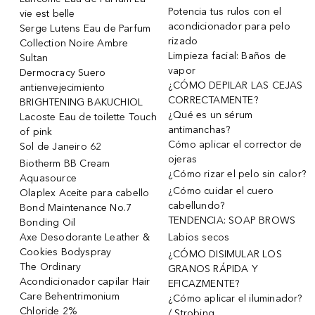
Potencia tus rulos con el
vie est belle
acondicionador para pelo
Serge Lutens Eau de Parfum
rizado
Collection Noire Ambre
Limpieza facial: Baños de
Sultan
vapor
Dermocracy Suero
¿CÓMO DEPILAR LAS CEJAS
antienvejecimiento
CORRECTAMENTE?
BRIGHTENING BAKUCHIOL
¿Qué es un sérum
Lacoste Eau de toilette Touch
antimanchas?
of pink
Cómo aplicar el corrector de
Sol de Janeiro 62
ojeras
Biotherm BB Cream
¿Cómo rizar el pelo sin calor?
Aquasource
¿Cómo cuidar el cuero
Olaplex Aceite para cabello
cabellundo?
Bond Maintenance No.7
TENDENCIA: SOAP BROWS
Bonding Oil
Axe Desodorante Leather &
Labios secos
Cookies Bodyspray
¿CÓMO DISIMULAR LOS
The Ordinary
GRANOS RÁPIDA Y
Acondicionador capilar Hair
EFICAZMENTE?
Care Behentrimonium
¿Cómo aplicar el iluminador?
Chloride 2%
/ Strobing