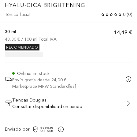
HYALU-CICA BRIGHTENING
Tónico facial
0
(
0
)
30 ml
14,49 €
48,30 €
 / 
100
ml
Total IVA
RECOMENDADO
Online
:
En stock
Envío gratis desde
24,00 €
Marketplace MRW Standard[es]
Tiendas Douglas
Consultar disponibilidad en tienda
AÑADIR AL CARRITO
Enviado por