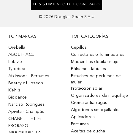
DESISTIMIENTO DEL CONTRATO
©
2026
Douglas Spain S.A.U
TOP MARCAS
TOP CATEGORÍAS
Orebella
Cepillos
ABOUT-FACE
Correctores e Iluminadores
Lolavie
Maquinillas depilar mujer
Typebea
Bálsamos labiales
Atkinsons - Perfumes
Estuches de perfumes de
mujer
Beauty of Joseon
Protección solar
Kiehl’s
Organizadores de maquillaje
Biodance
Crema antiarrugas
Narciso Rodriguez
Algodones smaquillantes
Apivita - Champús
Aplicadores
CHANEL - LE LIFT
Perfumes
PRORASO
Aceites de ducha
AIRE DE SEVILLA