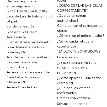
vapor
Dermocracy Suero
¿CÓMO DEPILAR LAS CEJAS
antienvejecimiento
CORRECTAMENTE?
BRIGHTENING BAKUCHIOL
¿Qué es un sérum
Lacoste Eau de toilette Touch
antimanchas?
of pink
Cómo aplicar el corrector de
Sol de Janeiro 62
ojeras
Biotherm BB Cream
¿Cómo rizar el pelo sin calor?
Aquasource
¿Cómo cuidar el cuero
Olaplex Aceite para cabello
cabellundo?
Bond Maintenance No.7
TENDENCIA: SOAP BROWS
Bonding Oil
Axe Desodorante Leather &
Labios secos
Cookies Bodyspray
¿CÓMO DISIMULAR LOS
The Ordinary
GRANOS RÁPIDA Y
Acondicionador capilar Hair
EFICAZMENTE?
Care Behentrimonium
¿Cómo aplicar el iluminador?
Chloride 2%
/ Strobing
Ariana Grande Cloud
¿Qué son las cremas
reafirmantes?
Cremas con vitamina E
Sérums hidratantes