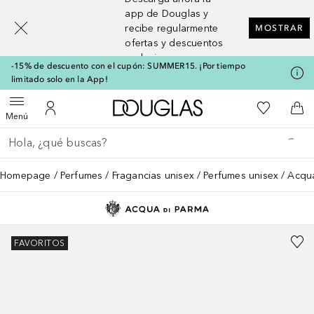
[navigation.slideout.screenreader]
app de Douglas y
recibe regularmente
MOSTRAR
ofertas y descuentos
exclusivos
-15% de descuento con el cupón: SUMMER15. ¡Por tiempo
limitado solo en la App!
A Douglas Home
Mi lista d
Abrir menú
Mi cuenta
A l
Menú
Regresar
Ejecutar búsqueda
Homepage
Perfumes
Fragancias unisex
Perfumes unisex
Acqua
FAVORITOS