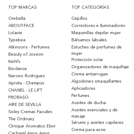
TOP MARCAS
TOP CATEGORÍAS
Orebella
Cepillos
ABOUT-FACE
Correctores e Iluminadores
Lolavie
Maquinillas depilar mujer
Typebea
Bálsamos labiales
Atkinsons - Perfumes
Estuches de perfumes de
mujer
Beauty of Joseon
Protección solar
Kiehl’s
Organizadores de maquillaje
Biodance
Crema antiarrugas
Narciso Rodriguez
Algodones smaquillantes
Apivita - Champús
Aplicadores
CHANEL - LE LIFT
Perfumes
PRORASO
Aceites de ducha
AIRE DE SEVILLA
Aceites esenciales y de
Sisley Cremas Faciales
masaje
The Ordinary
Sérums y aceites capilares
Clinique Aromatics Elixir
Crema para acne
Cacharel Amor Amor