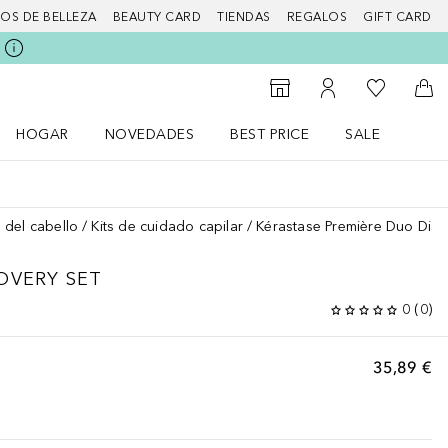
IOS DE BELLEZA
BEAUTY CARD
TIENDAS
REGALOS
GIFT CARD
Mi lista d
Al Storefinder
Mi cuenta
A l
HOGAR
NOVEDADES
BEST PRICE
SALE
Abrir menú Hogar
Abrir menú Novedades
Abrir menú Sal
 del cabello
Kits de cuidado capilar
Kérastase Première Duo Disc
OVERY SET
0
(
0
)
35,89 €