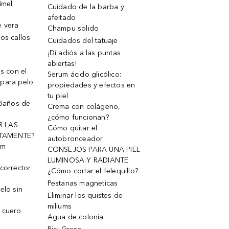
ímel
Cuidado de la barba y
afeitado
e vera
Champu solido
os callos
Cuidados del tatuaje
¡Di adiós a las puntas
abiertas!
os con el
Serum ácido glicólico:
 para pelo
propiedades y efectos en
tu piel
 Baños de
Crema con colágeno,
¿cómo funcionan?
R LAS
Cómo quitar el
TAMENTE?
autobronceador
um
CONSEJOS PARA UNA PIEL
LUMINOSA Y RADIANTE
corrector
¿Cómo cortar el felequillo?
Pestanas magneticas
elo sin
Eliminar los quistes de
miliums
 cuero
Agua de colonia