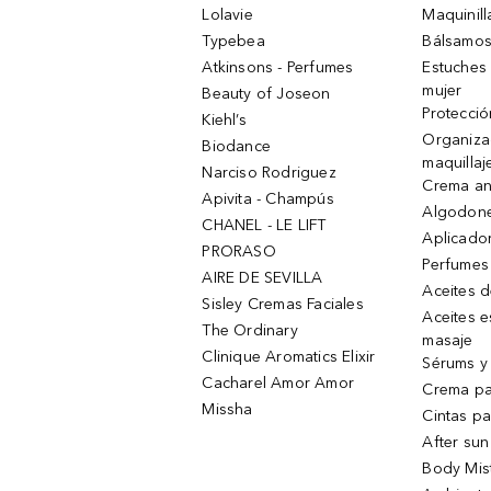
Lolavie
Maquinill
Typebea
Bálsamos
Atkinsons - Perfumes
Estuches
mujer
Beauty of Joseon
Protecció
Kiehl’s
Organiza
Biodance
maquillaj
Narciso Rodriguez
Crema an
Apivita - Champús
Algodone
CHANEL - LE LIFT
Aplicado
PRORASO
Perfumes
AIRE DE SEVILLA
Aceites 
Sisley Cremas Faciales
Aceites e
The Ordinary
masaje
Clinique Aromatics Elixir
Sérums y 
Cacharel Amor Amor
Crema pa
Missha
Cintas pa
After sun
Body Mis