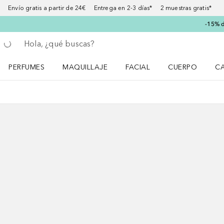
Envío gratis a partir de 24€ Entrega en 2-3 días* 2 muestras gratis*
-15% d
Regresar
Ejecutar búsqueda
PERFUMES
MAQUILLAJE
FACIAL
CUERPO
C
Abrir menú Perfumes
Abrir menú Maquillaje
Abrir menú Facial
Abrir menú Cuer
Ab