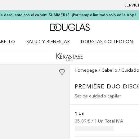
SERVIC
e descuento con el cupón: SUMMER15. ¡Por tiempo limitado solo en la App!
A Douglas Home
ABELLO
SALUD Y BIENESTAR
DOUGLAS COLLECTION
po
rir menú Cabello
Abrir menú Salud y bienestar
Homepage
Cabello
Cuidado
PREMIÈRE
DUO DISC
Set de cuidado capilar
1 Un
35,89 €
 / 
1
Un
Total IVA