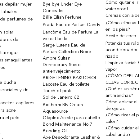
Cómo quitar el r
as depilar mujer
Bye bye Under Eye
waterproof
Concealer
 labiales
Cremas con alo
Billie Eilish Perfume
 de perfumes de
¿Cómo eliminar l
Prada Eau de Parfum Candy
en los pies?
n solar
Lancôme Eau de Parfum La
Aceite de coco
vie est belle
dores de
Potencia tus rul
Serge Lutens Eau de
e
acondicionador
Parfum Collection Noire
tiarrugas
rizado
Ambre Sultan
s smaquillantes
Limpieza facial:
Dermocracy Suero
res
vapor
antienvejecimiento
¿CÓMO DEPILA
BRIGHTENING BAKUCHIOL
de ducha
CEJAS CORREC
Lacoste Eau de toilette
¿Qué es un sér
senciales y de
Touch of pink
antimanchas?
Sol de Janeiro 62
Cómo aplicar el 
aceites capilares
Biotherm BB Cream
de ojeras
ra acne
Aquasource
¿Cómo rizar el p
ra el pelo
Olaplex Aceite para cabello
calor?
Bond Maintenance No.7
¿Cómo cuidar el
Bonding Oil
t
cabellundo?
Axe Desodorante Leather &