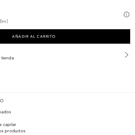
[es]
AÑADIR AL CARRITO
 tienda
TO
añados
a capilar
los productos