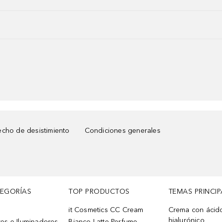
cho de desistimiento
Condiciones generales
TEGORÍAS
TOP PRODUCTOS
TEMAS PRINCIP
it Cosmetics CC Cream
Crema con ácid
hialurónico
es e Iluminadores
Bianco Latte Perfume