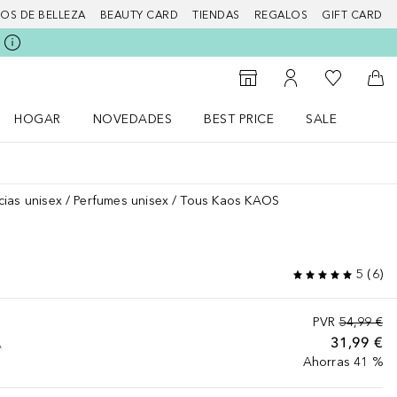
IOS DE BELLEZA
BEAUTY CARD
TIENDAS
REGALOS
GIFT CARD
Mi lista d
Al Storefinder
Mi cuenta
A l
HOGAR
NOVEDADES
BEST PRICE
SALE
Abrir menú Hogar
Abrir menú Novedades
Abrir menú Sal
cias unisex
Perfumes unisex
Tous Kaos KAOS
5
(
6
)
PVR
54,99 €
31,99 €
A
Ahorras 41 %