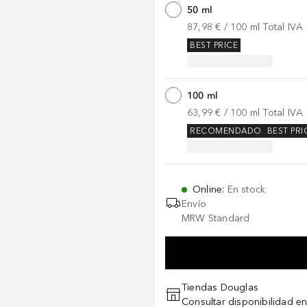
50 ml
87,98 €
 / 
100
ml
Total IVA
BEST PRICE
100 ml
63,99 €
 / 
100
ml
Total IVA
RECOMENDADO
BEST PRI
Online
:
En stock
Envío
MRW Standard
Tiendas Douglas
Consultar disponibilidad en