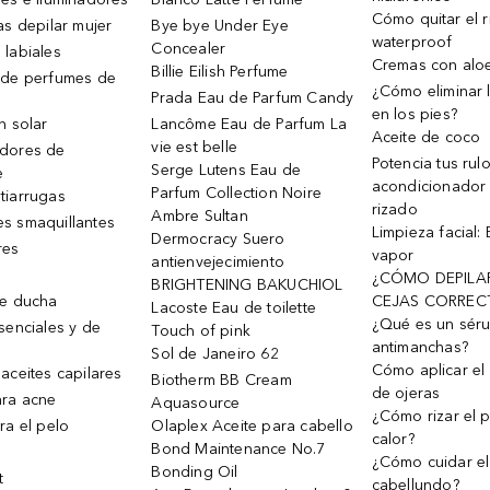
Cómo quitar el r
as depilar mujer
Bye bye Under Eye
waterproof
Concealer
 labiales
Cremas con alo
Billie Eilish Perfume
 de perfumes de
¿Cómo eliminar l
Prada Eau de Parfum Candy
en los pies?
n solar
Lancôme Eau de Parfum La
Aceite de coco
vie est belle
dores de
Potencia tus rul
Serge Lutens Eau de
e
acondicionador
Parfum Collection Noire
tiarrugas
rizado
Ambre Sultan
s smaquillantes
Limpieza facial:
Dermocracy Suero
res
vapor
antienvejecimiento
¿CÓMO DEPILA
BRIGHTENING BAKUCHIOL
de ducha
CEJAS CORREC
Lacoste Eau de toilette
¿Qué es un sér
senciales y de
Touch of pink
antimanchas?
Sol de Janeiro 62
Cómo aplicar el 
aceites capilares
Biotherm BB Cream
de ojeras
ra acne
Aquasource
¿Cómo rizar el p
ra el pelo
Olaplex Aceite para cabello
calor?
Bond Maintenance No.7
¿Cómo cuidar el
Bonding Oil
t
cabellundo?