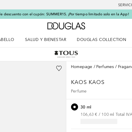
SERVIC
e descuento con el cupón: SUMMER15. ¡Por tiempo limitado solo en la App!
A Douglas Home
ABELLO
SALUD Y BIENESTAR
DOUGLAS COLLECTION
po
rir menú Cabello
Abrir menú Salud y bienestar
Homepage
Perfumes
Fragan
KAOS
KAOS
Perfume
30 ml
106,63 €
 / 
100
ml
Total IV