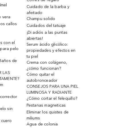
ímel
Cuidado de la barba y
afeitado
e vera
Champu solido
os callos
Cuidados del tatuaje
¡Di adiós a las puntas
abiertas!
os con el
Serum ácido glicólico:
 para pelo
propiedades y efectos en
tu piel
 Baños de
Crema con colágeno,
¿cómo funcionan?
R LAS
Cómo quitar el
TAMENTE?
autobronceador
um
CONSEJOS PARA UNA PIEL
LUMINOSA Y RADIANTE
corrector
¿Cómo cortar el felequillo?
Pestanas magneticas
elo sin
Eliminar los quistes de
miliums
 cuero
Agua de colonia