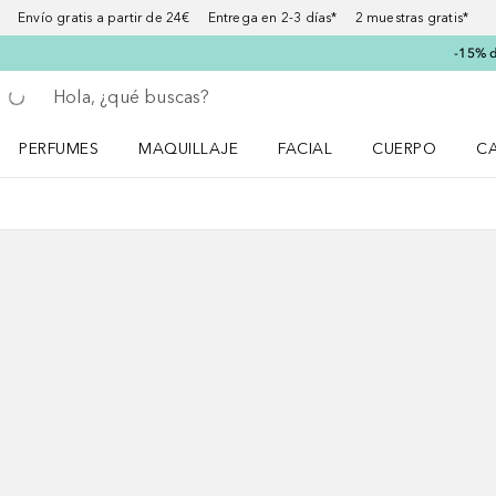
Envío gratis a partir de 24€ Entrega en 2-3 días* 2 muestras gratis*
-15% d
Regresar
Ejecutar búsqueda
PERFUMES
MAQUILLAJE
FACIAL
CUERPO
C
Abrir menú Perfumes
Abrir menú Maquillaje
Abrir menú Facial
Abrir menú Cuer
Ab