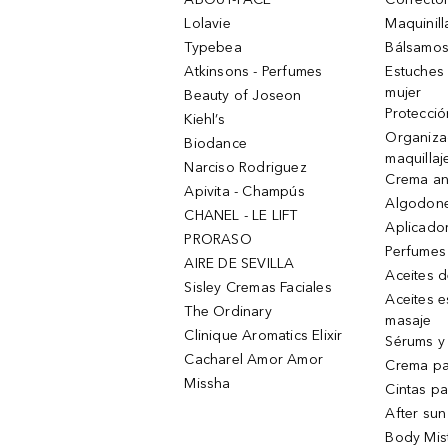
Lolavie
Maquinill
Typebea
Bálsamos
Atkinsons - Perfumes
Estuches
mujer
Beauty of Joseon
Protecció
Kiehl’s
Organiza
Biodance
maquillaj
Narciso Rodriguez
Crema an
Apivita - Champús
Algodone
CHANEL - LE LIFT
Aplicado
PRORASO
Perfumes
AIRE DE SEVILLA
Aceites 
Sisley Cremas Faciales
Aceites e
The Ordinary
masaje
Clinique Aromatics Elixir
Sérums y 
Cacharel Amor Amor
Crema pa
Missha
Cintas pa
After sun
Body Mis