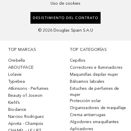
Uso de cookies
DESISTIMIENTO DEL CONTRATO
©
2026
Douglas Spain S.A.U
TOP MARCAS
TOP CATEGORÍAS
Orebella
Cepillos
ABOUT-FACE
Correctores e Iluminadores
Lolavie
Maquinillas depilar mujer
Typebea
Bálsamos labiales
Atkinsons - Perfumes
Estuches de perfumes de
mujer
Beauty of Joseon
Protección solar
Kiehl’s
Organizadores de maquillaje
Biodance
Crema antiarrugas
Narciso Rodriguez
Algodones smaquillantes
Apivita - Champús
Aplicadores
CHANEL - LE LIFT