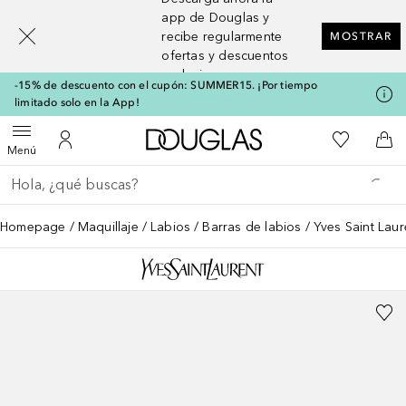
[navigation.slideout.screenreader]
app de Douglas y
recibe regularmente
MOSTRAR
ofertas y descuentos
exclusivos
-15% de descuento con el cupón: SUMMER15. ¡Por tiempo
limitado solo en la App!
A Douglas Home
Mi lista d
Abrir menú
Mi cuenta
A l
Menú
Regresar
Ejecutar búsqueda
Homepage
Maquillaje
Labios
Barras de labios
Yves Saint Lau