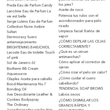
los pies?
Prada Eau de Parfum Candy
Aceite de coco
Lancôme Eau de Parfum La
Potencia tus rulos con el
vie est belle
acondicionador para pelo
Serge Lutens Eau de Parfum
rizado
Collection Noire Ambre
Limpieza facial: Baños de
Sultan
vapor
Dermocracy Suero
¿CÓMO DEPILAR LAS CEJAS
antienvejecimiento
CORRECTAMENTE?
BRIGHTENING BAKUCHIOL
¿Qué es un sérum
Lacoste Eau de toilette Touch
antimanchas?
of pink
Cómo aplicar el corrector de
Sol de Janeiro 62
ojeras
Biotherm BB Cream
¿Cómo rizar el pelo sin calor?
Aquasource
¿Cómo cuidar el cuero
Olaplex Aceite para cabello
cabellundo?
Bond Maintenance No.7
TENDENCIA: SOAP BROWS
Bonding Oil
Axe Desodorante Leather &
Labios secos
Cookies Bodyspray
¿CÓMO DISIMULAR LOS
The Ordinary
GRANOS RÁPIDA Y
Acondicionador capilar Hair