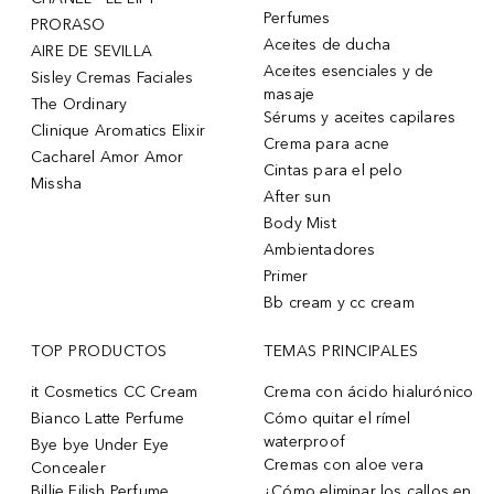
Perfumes
PRORASO
Aceites de ducha
AIRE DE SEVILLA
Aceites esenciales y de
Sisley Cremas Faciales
masaje
The Ordinary
Sérums y aceites capilares
Clinique Aromatics Elixir
Crema para acne
Cacharel Amor Amor
Cintas para el pelo
Missha
After sun
Body Mist
Ambientadores
Primer
Bb cream y cc cream
TOP PRODUCTOS
TEMAS PRINCIPALES
it Cosmetics CC Cream
Crema con ácido hialurónico
Bianco Latte Perfume
Cómo quitar el rímel
waterproof
Bye bye Under Eye
Cremas con aloe vera
Concealer
Billie Eilish Perfume
¿Cómo eliminar los callos en