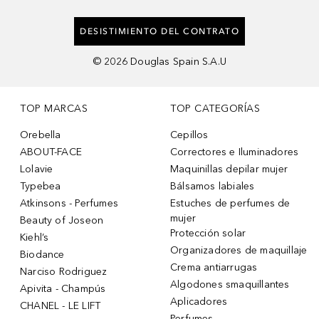
DESISTIMIENTO DEL CONTRATO
©
2026
Douglas Spain S.A.U
TOP MARCAS
TOP CATEGORÍAS
Orebella
Cepillos
ABOUT-FACE
Correctores e Iluminadores
Lolavie
Maquinillas depilar mujer
Typebea
Bálsamos labiales
Atkinsons - Perfumes
Estuches de perfumes de
mujer
Beauty of Joseon
Protección solar
Kiehl’s
Organizadores de maquillaje
Biodance
Crema antiarrugas
Narciso Rodriguez
Algodones smaquillantes
Apivita - Champús
Aplicadores
CHANEL - LE LIFT
Perfumes