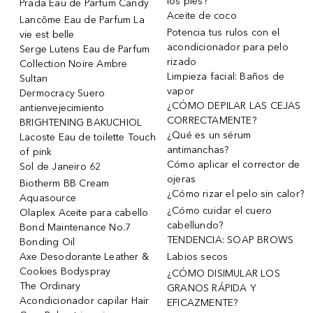
los pies?
Prada Eau de Parfum Candy
Aceite de coco
Lancôme Eau de Parfum La
Potencia tus rulos con el
vie est belle
acondicionador para pelo
Serge Lutens Eau de Parfum
rizado
Collection Noire Ambre
Limpieza facial: Baños de
Sultan
vapor
Dermocracy Suero
¿CÓMO DEPILAR LAS CEJAS
antienvejecimiento
CORRECTAMENTE?
BRIGHTENING BAKUCHIOL
¿Qué es un sérum
Lacoste Eau de toilette Touch
antimanchas?
of pink
Cómo aplicar el corrector de
Sol de Janeiro 62
ojeras
Biotherm BB Cream
¿Cómo rizar el pelo sin calor?
Aquasource
¿Cómo cuidar el cuero
Olaplex Aceite para cabello
cabellundo?
Bond Maintenance No.7
TENDENCIA: SOAP BROWS
Bonding Oil
Axe Desodorante Leather &
Labios secos
Cookies Bodyspray
¿CÓMO DISIMULAR LOS
The Ordinary
GRANOS RÁPIDA Y
Acondicionador capilar Hair
EFICAZMENTE?