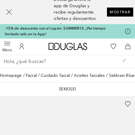
[navigation.slideout.screenreader]
app de Douglas y
recibe regularmente
MOSTRAR
ofertas y descuentos
exclusivos
-15% de descuento con el cupón: SUMMER15. ¡Por tiempo
limitado solo en la App!
A Douglas Home
Mi lista d
Abrir menú
Mi cuenta
A l
Menú
Regresar
Ejecutar búsqueda
Homepage
Facial
Cuidado facial
Aceites faciales
Sekkisei Blu
SEKKISEI