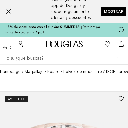
[navigation.slideout.screenreader]
app de Douglas y
recibe regularmente
MOSTRAR
ofertas y descuentos
exclusivos
-15% de descuento con el cupón: SUMMER15. ¡Por tiempo
limitado solo en la App!
A Douglas Home
Mi lista d
Abrir menú
Mi cuenta
A l
Menú
Regresar
Ejecutar búsqueda
Homepage
Maquillaje
Rostro
Polvos de maquillaje
DIOR Foreve
FAVORITOS