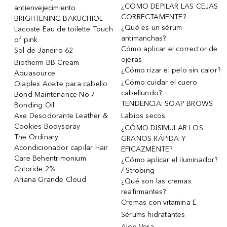
¿CÓMO DEPILAR LAS CEJAS
antienvejecimiento
CORRECTAMENTE?
BRIGHTENING BAKUCHIOL
¿Qué es un sérum
Lacoste Eau de toilette Touch
antimanchas?
of pink
Cómo aplicar el corrector de
Sol de Janeiro 62
ojeras
Biotherm BB Cream
¿Cómo rizar el pelo sin calor?
Aquasource
¿Cómo cuidar el cuero
Olaplex Aceite para cabello
cabellundo?
Bond Maintenance No.7
TENDENCIA: SOAP BROWS
Bonding Oil
Axe Desodorante Leather &
Labios secos
Cookies Bodyspray
¿CÓMO DISIMULAR LOS
The Ordinary
GRANOS RÁPIDA Y
Acondicionador capilar Hair
EFICAZMENTE?
Care Behentrimonium
¿Cómo aplicar el iluminador?
Chloride 2%
/ Strobing
Ariana Grande Cloud
¿Qué son las cremas
reafirmantes?
Cremas con vitamina E
Sérums hidratantes
Aloe Vera