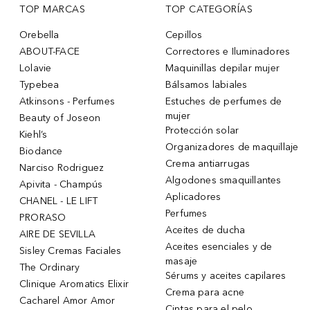
TOP MARCAS
TOP CATEGORÍAS
Orebella
Cepillos
ABOUT-FACE
Correctores e Iluminadores
Lolavie
Maquinillas depilar mujer
Typebea
Bálsamos labiales
Atkinsons - Perfumes
Estuches de perfumes de
mujer
Beauty of Joseon
Protección solar
Kiehl’s
Organizadores de maquillaje
Biodance
Crema antiarrugas
Narciso Rodriguez
Algodones smaquillantes
Apivita - Champús
Aplicadores
CHANEL - LE LIFT
Perfumes
PRORASO
Aceites de ducha
AIRE DE SEVILLA
Aceites esenciales y de
Sisley Cremas Faciales
masaje
The Ordinary
Sérums y aceites capilares
Clinique Aromatics Elixir
Crema para acne
Cacharel Amor Amor
Cintas para el pelo