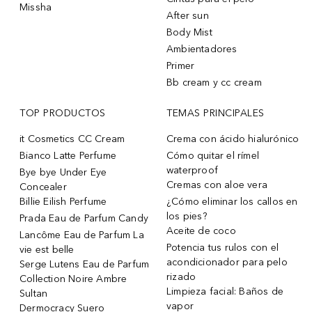
Missha
After sun
Body Mist
Ambientadores
Primer
Bb cream y cc cream
TOP PRODUCTOS
TEMAS PRINCIPALES
it Cosmetics CC Cream
Crema con ácido hialurónico
Bianco Latte Perfume
Cómo quitar el rímel
waterproof
Bye bye Under Eye
Cremas con aloe vera
Concealer
Billie Eilish Perfume
¿Cómo eliminar los callos en
los pies?
Prada Eau de Parfum Candy
Aceite de coco
Lancôme Eau de Parfum La
Potencia tus rulos con el
vie est belle
acondicionador para pelo
Serge Lutens Eau de Parfum
rizado
Collection Noire Ambre
Limpieza facial: Baños de
Sultan
vapor
Dermocracy Suero