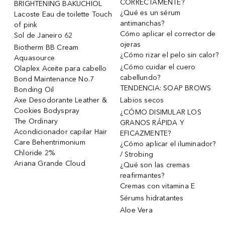
CORRECTAMENTE?
BRIGHTENING BAKUCHIOL
¿Qué es un sérum
Lacoste Eau de toilette Touch
antimanchas?
of pink
Cómo aplicar el corrector de
Sol de Janeiro 62
ojeras
Biotherm BB Cream
¿Cómo rizar el pelo sin calor?
Aquasource
¿Cómo cuidar el cuero
Olaplex Aceite para cabello
cabellundo?
Bond Maintenance No.7
TENDENCIA: SOAP BROWS
Bonding Oil
Axe Desodorante Leather &
Labios secos
Cookies Bodyspray
¿CÓMO DISIMULAR LOS
The Ordinary
GRANOS RÁPIDA Y
Acondicionador capilar Hair
EFICAZMENTE?
Care Behentrimonium
¿Cómo aplicar el iluminador?
Chloride 2%
/ Strobing
Ariana Grande Cloud
¿Qué son las cremas
reafirmantes?
Cremas con vitamina E
Sérums hidratantes
Aloe Vera