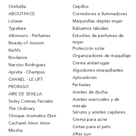
Orebella
Cepillos
ABOUT-FACE
Correctores e Iluminadores
Lolavie
Maquinillas depilar mujer
Typebea
Bálsamos labiales
Atkinsons - Perfumes
Estuches de perfumes de
mujer
Beauty of Joseon
Protección solar
Kiehl’s
Organizadores de maquillaje
Biodance
Crema antiarrugas
Narciso Rodriguez
Algodones smaquillantes
Apivita - Champús
Aplicadores
CHANEL - LE LIFT
Perfumes
PRORASO
Aceites de ducha
AIRE DE SEVILLA
Aceites esenciales y de
Sisley Cremas Faciales
masaje
The Ordinary
Sérums y aceites capilares
Clinique Aromatics Elixir
Crema para acne
Cacharel Amor Amor
Cintas para el pelo
Missha
After sun