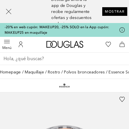
[navigation.slideout.screenreader]
app de Douglas y
recibe regularmente
MOSTRAR
ofertas y descuentos
exclusivos
-20% en web cupón: MAKEUP20, -25% SOLO en la App cupón:
MAKEUP25 en maquillaje
A Douglas Home
Mi lista d
Abrir menú
Mi cuenta
A l
Menú
Regresar
Ejecutar búsqueda
Homepage
Maquillaje
Rostro
Polvos bronceadores
Essence So