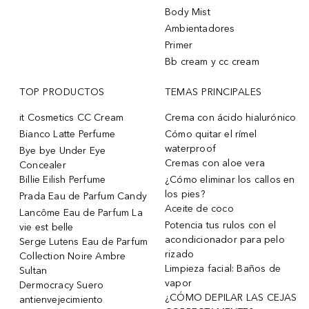
Body Mist
Ambientadores
Primer
Bb cream y cc cream
TOP PRODUCTOS
TEMAS PRINCIPALES
it Cosmetics CC Cream
Crema con ácido hialurónico
Bianco Latte Perfume
Cómo quitar el rímel
waterproof
Bye bye Under Eye
Cremas con aloe vera
Concealer
Billie Eilish Perfume
¿Cómo eliminar los callos en
los pies?
Prada Eau de Parfum Candy
Aceite de coco
Lancôme Eau de Parfum La
Potencia tus rulos con el
vie est belle
acondicionador para pelo
Serge Lutens Eau de Parfum
rizado
Collection Noire Ambre
Limpieza facial: Baños de
Sultan
vapor
Dermocracy Suero
¿CÓMO DEPILAR LAS CEJAS
antienvejecimiento