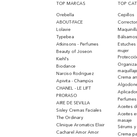
TOP MARCAS
TOP CA
Orebella
Cepillos
ABOUT-FACE
Corrector
Lolavie
Maquinill
Typebea
Bálsamos
Atkinsons - Perfumes
Estuches
mujer
Beauty of Joseon
Protecció
Kiehl’s
Organiza
Biodance
maquillaj
Narciso Rodriguez
Crema an
Apivita - Champús
Algodone
CHANEL - LE LIFT
Aplicado
PRORASO
Perfumes
AIRE DE SEVILLA
Aceites 
Sisley Cremas Faciales
Aceites e
The Ordinary
masaje
Clinique Aromatics Elixir
Sérums y 
Cacharel Amor Amor
Crema pa