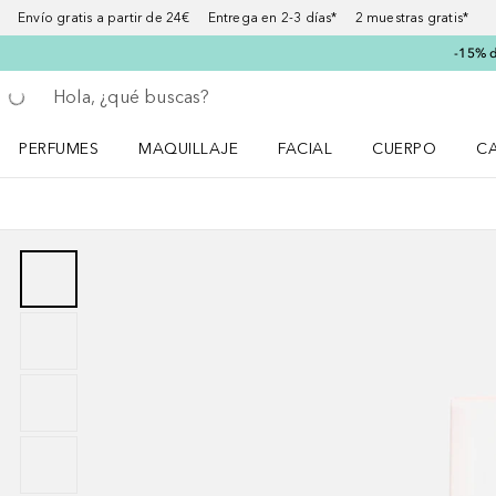
Envío gratis a partir de 24€ Entrega en 2-3 días* 2 muestras gratis*
-15% d
Regresar
Ejecutar búsqueda
PERFUMES
MAQUILLAJE
FACIAL
CUERPO
C
Abrir menú Perfumes
Abrir menú Maquillaje
Abrir menú Facial
Abrir menú Cuer
Ab