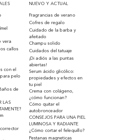
ALES
NUEVO Y ACTUAL
o
Fragrancias de verano
Cofres de regalo
ímel
Cuidado de la barba y
afeitado
e vera
Champu solido
os callos
Cuidados del tatuaje
¡Di adiós a las puntas
abiertas!
os con el
Serum ácido glicólico:
 para pelo
propiedades y efectos en
tu piel
 Baños de
Crema con colágeno,
¿cómo funcionan?
R LAS
Cómo quitar el
TAMENTE?
autobronceador
um
CONSEJOS PARA UNA PIEL
LUMINOSA Y RADIANTE
corrector
¿Cómo cortar el felequillo?
Pestanas magneticas