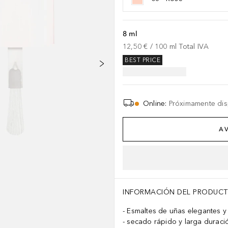
8 ml
12,50 €
 / 
100
ml
Total IVA
BEST PRICE
Online
:
Próximamente dis
AV
INFORMACIÓN DEL PRODUC
Esmaltes de uñas elegantes y 
secado rápido y larga duraci