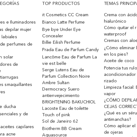
TEGORÍAS
TOP PRODUCTOS
TEMAS PRINCIP
it Cosmetics CC Cream
Crema con ácid
hialurónico
es e Iluminadores
Bianco Latte Perfume
Cómo quitar el r
as depilar mujer
Bye bye Under Eye
waterproof
Concealer
 labiales
Cremas con alo
Billie Eilish Perfume
 de perfumes de
¿Cómo eliminar l
Prada Eau de Parfum Candy
en los pies?
n solar
Lancôme Eau de Parfum La
Aceite de coco
vie est belle
dores de
Potencia tus rul
Serge Lutens Eau de
e
acondicionador
Parfum Collection Noire
tiarrugas
rizado
Ambre Sultan
s smaquillantes
Limpieza facial:
Dermocracy Suero
res
vapor
antienvejecimiento
¿CÓMO DEPILA
BRIGHTENING BAKUCHIOL
de ducha
CEJAS CORREC
Lacoste Eau de toilette
¿Qué es un sér
senciales y de
Touch of pink
antimanchas?
Sol de Janeiro 62
Cómo aplicar el 
aceites capilares
Biotherm BB Cream
de ojeras
ra acne
Aquasource