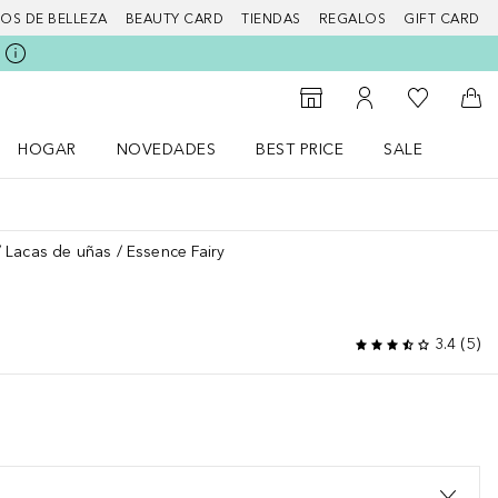
IOS DE BELLEZA
BEAUTY CARD
TIENDAS
REGALOS
GIFT CARD
Mi lista d
Al Storefinder
Mi cuenta
A l
HOGAR
NOVEDADES
BEST PRICE
SALE
Abrir menú Hogar
Abrir menú Novedades
Abrir menú Sal
Lacas de uñas
Essence Fairy
3.4
(
5
)