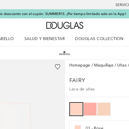
SERVIC
e descuento con el cupón: SUMMER15. ¡Por tiempo limitado solo en la App!
A Douglas Home
ABELLO
SALUD Y BIENESTAR
DOUGLAS COLLECTION
po
rir menú Cabello
Abrir menú Salud y bienestar
Homepage
Maquillaje
Uñas
FAIRY
Laca de uñas
03 - Rose