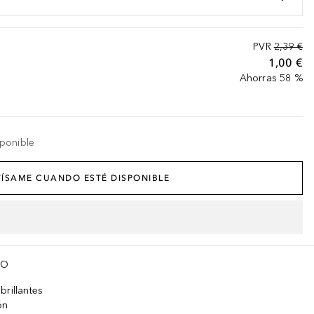
PVR
2,39 €
1,00 €
Ahorras 58 %
ponible
ÍSAME CUANDO ESTÉ DISPONIBLE
TO
brillantes
ón