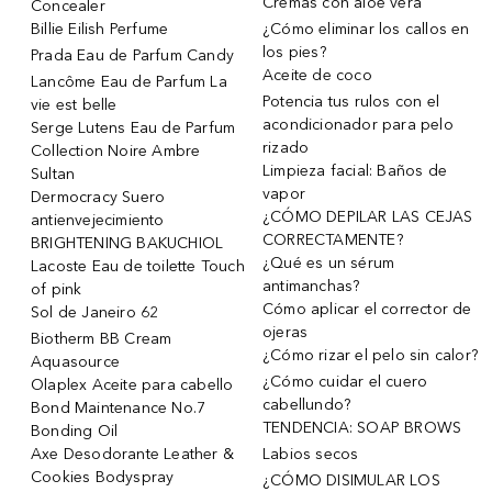
Cremas con aloe vera
Concealer
Billie Eilish Perfume
¿Cómo eliminar los callos en
los pies?
Prada Eau de Parfum Candy
Aceite de coco
Lancôme Eau de Parfum La
Potencia tus rulos con el
vie est belle
acondicionador para pelo
Serge Lutens Eau de Parfum
rizado
Collection Noire Ambre
Limpieza facial: Baños de
Sultan
vapor
Dermocracy Suero
¿CÓMO DEPILAR LAS CEJAS
antienvejecimiento
CORRECTAMENTE?
BRIGHTENING BAKUCHIOL
¿Qué es un sérum
Lacoste Eau de toilette Touch
antimanchas?
of pink
Cómo aplicar el corrector de
Sol de Janeiro 62
ojeras
Biotherm BB Cream
¿Cómo rizar el pelo sin calor?
Aquasource
¿Cómo cuidar el cuero
Olaplex Aceite para cabello
cabellundo?
Bond Maintenance No.7
TENDENCIA: SOAP BROWS
Bonding Oil
Axe Desodorante Leather &
Labios secos
Cookies Bodyspray
¿CÓMO DISIMULAR LOS