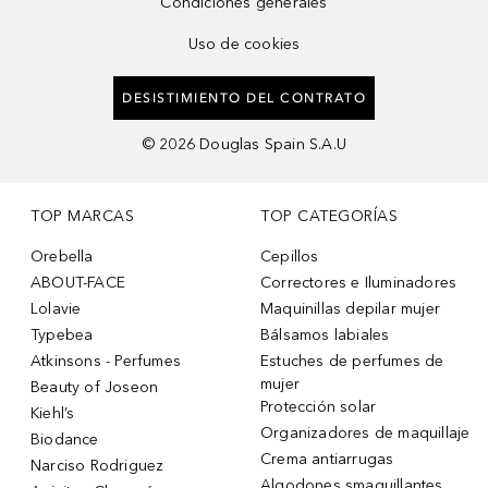
Condiciones generales
Uso de cookies
DESISTIMIENTO DEL CONTRATO
©
2026
Douglas Spain S.A.U
TOP MARCAS
TOP CATEGORÍAS
Orebella
Cepillos
ABOUT-FACE
Correctores e Iluminadores
Lolavie
Maquinillas depilar mujer
Typebea
Bálsamos labiales
Atkinsons - Perfumes
Estuches de perfumes de
mujer
Beauty of Joseon
Protección solar
Kiehl’s
Organizadores de maquillaje
Biodance
Crema antiarrugas
Narciso Rodriguez
Algodones smaquillantes