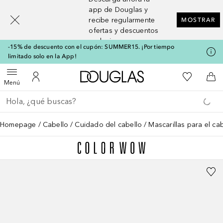
[navigation.slideout.screenreader]
app de Douglas y
recibe regularmente
MOSTRAR
ofertas y descuentos
exclusivos
-15% de descuento con el cupón: SUMMER15. ¡Por tiempo
limitado solo en la App!
A Douglas Home
Mi lista d
Abrir menú
Mi cuenta
A l
Menú
Regresar
Ejecutar búsqueda
Homepage
Cabello
Cuidado del cabello
Mascarillas para el ca