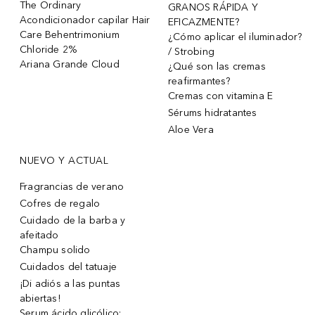
The Ordinary
GRANOS RÁPIDA Y
Acondicionador capilar Hair
EFICAZMENTE?
Care Behentrimonium
¿Cómo aplicar el iluminador?
Chloride 2%
/ Strobing
Ariana Grande Cloud
¿Qué son las cremas
reafirmantes?
Cremas con vitamina E
Sérums hidratantes
Aloe Vera
NUEVO Y ACTUAL
Fragrancias de verano
Cofres de regalo
Cuidado de la barba y
afeitado
Champu solido
Cuidados del tatuaje
¡Di adiós a las puntas
abiertas!
Serum ácido glicólico: