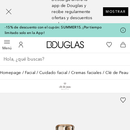
[navigation.slideout.screenreader]
app de Douglas y
recibe regularmente
MOSTRAR
ofertas y descuentos
exclusivos
-15% de descuento con el cupón: SUMMER15. ¡Por tiempo
limitado solo en la App!
A Douglas Home
Mi lista d
Abrir menú
Mi cuenta
A l
Menú
Regresar
Ejecutar búsqueda
Homepage
Facial
Cuidado facial
Cremas faciales
Clé de Peau