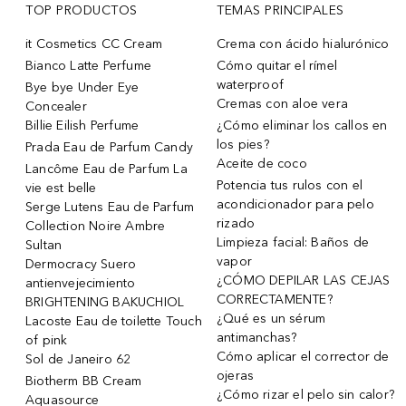
TOP PRODUCTOS
TEMAS PRINCIPALES
it Cosmetics CC Cream
Crema con ácido hialurónico
Bianco Latte Perfume
Cómo quitar el rímel
waterproof
Bye bye Under Eye
Cremas con aloe vera
Concealer
Billie Eilish Perfume
¿Cómo eliminar los callos en
los pies?
Prada Eau de Parfum Candy
Aceite de coco
Lancôme Eau de Parfum La
Potencia tus rulos con el
vie est belle
acondicionador para pelo
Serge Lutens Eau de Parfum
rizado
Collection Noire Ambre
Limpieza facial: Baños de
Sultan
vapor
Dermocracy Suero
¿CÓMO DEPILAR LAS CEJAS
antienvejecimiento
CORRECTAMENTE?
BRIGHTENING BAKUCHIOL
¿Qué es un sérum
Lacoste Eau de toilette Touch
antimanchas?
of pink
Cómo aplicar el corrector de
Sol de Janeiro 62
ojeras
Biotherm BB Cream
¿Cómo rizar el pelo sin calor?
Aquasource