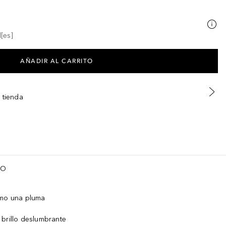
[es]
AÑADIR AL CARRITO
 tienda
TO
omo una pluma
 brillo deslumbrante