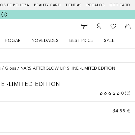
IOS DE BELLEZA
BEAUTY CARD
TIENDAS
REGALOS
GIFT CARD
Mi lista d
Al Storefinder
Mi cuenta
A l
HOGAR
NOVEDADES
BEST PRICE
SALE
Abrir menú Hogar
Abrir menú Novedades
Abrir menú Sal
s
Gloss
NARS AFTERGLOW LIP SHINE -LIMITED EDITION
E -LIMITED EDITION
0
(
0
)
34,99 €