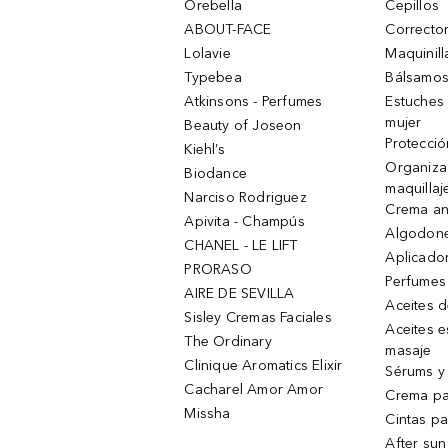
Orebella
Cepillos
ABOUT-FACE
Corrector
Lolavie
Maquinill
Typebea
Bálsamos
Atkinsons - Perfumes
Estuches
mujer
Beauty of Joseon
Protecció
Kiehl’s
Organiza
Biodance
maquillaj
Narciso Rodriguez
Crema an
Apivita - Champús
Algodone
CHANEL - LE LIFT
Aplicado
PRORASO
Perfumes
AIRE DE SEVILLA
Aceites 
Sisley Cremas Faciales
Aceites e
The Ordinary
masaje
Clinique Aromatics Elixir
Sérums y 
Cacharel Amor Amor
Crema pa
Missha
Cintas pa
After sun