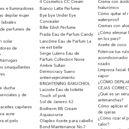
it Cosmetics CC Cream
Crema con ácid
hialurónico
es e Iluminadores
Bianco Latte Perfume
Cómo quitar el r
as depilar mujer
Bye bye Under Eye
waterproof
Concealer
 labiales
Cremas con alo
Billie Eilish Perfume
 de perfumes de
¿Cómo eliminar l
Prada Eau de Parfum Candy
en los pies?
n solar
Lancôme Eau de Parfum La
Aceite de coco
vie est belle
dores de
Potencia tus rul
Serge Lutens Eau de
e
acondicionador
Parfum Collection Noire
tiarrugas
rizado
Ambre Sultan
s smaquillantes
Limpieza facial:
Dermocracy Suero
res
vapor
antienvejecimiento
¿CÓMO DEPILA
BRIGHTENING BAKUCHIOL
de ducha
CEJAS CORREC
Lacoste Eau de toilette
¿Qué es un sér
senciales y de
Touch of pink
antimanchas?
Sol de Janeiro 62
Cómo aplicar el 
aceites capilares
Biotherm BB Cream
de ojeras
ra acne
Aquasource
¿Cómo rizar el p
ra el pelo
Olaplex Aceite para cabello
calor?
Bond Maintenance No.7