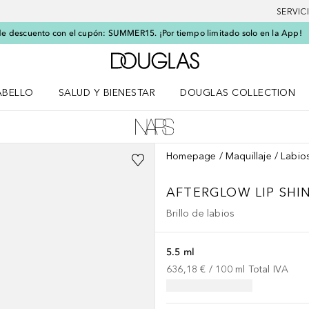
SERVIC
e descuento con el cupón: SUMMER15. ¡Por tiempo limitado solo en la App!
A Douglas Home
ABELLO
SALUD Y BIENESTAR
DOUGLAS COLLECTION
po
rir menú Cabello
Abrir menú Salud y bienestar
Homepage
Maquillaje
Labio
AFTERGLOW LIP SHIN
Brillo de labios
5.5 ml
636,18 €
 / 
100
ml
Total IVA