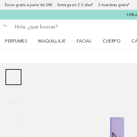
Envío gratis a partir de 24€ Entrega en 2-3 días* 2 muestras gratis*
-15% d
Regresar
Ejecutar búsqueda
PERFUMES
MAQUILLAJE
FACIAL
CUERPO
C
Abrir menú Perfumes
Abrir menú Maquillaje
Abrir menú Facial
Abrir menú Cuer
Ab