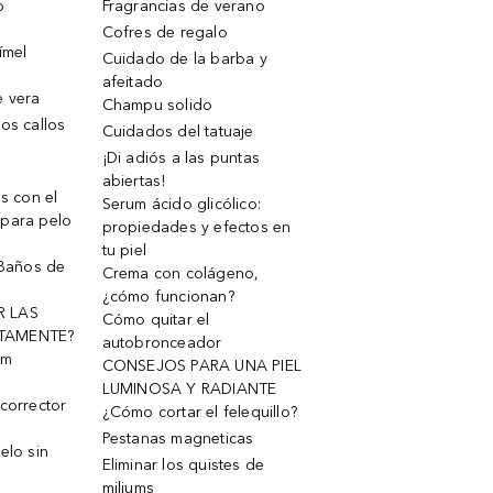
o
Fragrancias de verano
Cofres de regalo
ímel
Cuidado de la barba y
afeitado
e vera
Champu solido
os callos
Cuidados del tatuaje
¡Di adiós a las puntas
abiertas!
os con el
Serum ácido glicólico:
 para pelo
propiedades y efectos en
tu piel
 Baños de
Crema con colágeno,
¿cómo funcionan?
R LAS
Cómo quitar el
TAMENTE?
autobronceador
um
CONSEJOS PARA UNA PIEL
LUMINOSA Y RADIANTE
corrector
¿Cómo cortar el felequillo?
Pestanas magneticas
elo sin
Eliminar los quistes de
miliums