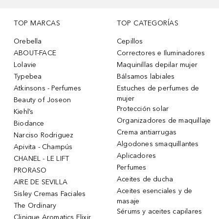
TOP MARCAS
TOP CATEGORÍAS
Orebella
Cepillos
ABOUT-FACE
Correctores e Iluminadores
Lolavie
Maquinillas depilar mujer
Typebea
Bálsamos labiales
Atkinsons - Perfumes
Estuches de perfumes de
mujer
Beauty of Joseon
Protección solar
Kiehl’s
Organizadores de maquillaje
Biodance
Crema antiarrugas
Narciso Rodriguez
Algodones smaquillantes
Apivita - Champús
Aplicadores
CHANEL - LE LIFT
Perfumes
PRORASO
Aceites de ducha
AIRE DE SEVILLA
Aceites esenciales y de
Sisley Cremas Faciales
masaje
The Ordinary
Sérums y aceites capilares
Clinique Aromatics Elixir