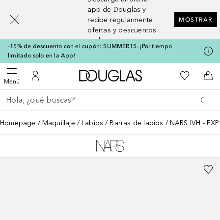
[navigation.slideout.screenreader]
app de Douglas y
recibe regularmente
MOSTRAR
ofertas y descuentos
exclusivos
-15% de descuento con el cupón: SUMMER15. ¡Por tiempo
limitado solo en la App!
A Douglas Home
Mi lista d
Abrir menú
Mi cuenta
A l
Menú
Regresar
Ejecutar búsqueda
Homepage
Maquillaje
Labios
Barras de labios
NARS IVH - EXP