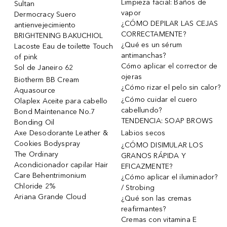
Limpieza facial: Baños de
Sultan
vapor
Dermocracy Suero
¿CÓMO DEPILAR LAS CEJAS
antienvejecimiento
CORRECTAMENTE?
BRIGHTENING BAKUCHIOL
¿Qué es un sérum
Lacoste Eau de toilette Touch
antimanchas?
of pink
Cómo aplicar el corrector de
Sol de Janeiro 62
ojeras
Biotherm BB Cream
¿Cómo rizar el pelo sin calor?
Aquasource
¿Cómo cuidar el cuero
Olaplex Aceite para cabello
cabellundo?
Bond Maintenance No.7
TENDENCIA: SOAP BROWS
Bonding Oil
Axe Desodorante Leather &
Labios secos
Cookies Bodyspray
¿CÓMO DISIMULAR LOS
The Ordinary
GRANOS RÁPIDA Y
Acondicionador capilar Hair
EFICAZMENTE?
Care Behentrimonium
¿Cómo aplicar el iluminador?
Chloride 2%
/ Strobing
Ariana Grande Cloud
¿Qué son las cremas
reafirmantes?
Cremas con vitamina E