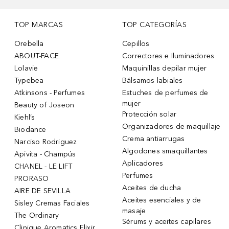
TOP MARCAS
TOP CATEGORÍAS
Orebella
Cepillos
ABOUT-FACE
Correctores e Iluminadores
Lolavie
Maquinillas depilar mujer
Typebea
Bálsamos labiales
Atkinsons - Perfumes
Estuches de perfumes de
mujer
Beauty of Joseon
Protección solar
Kiehl’s
Organizadores de maquillaje
Biodance
Crema antiarrugas
Narciso Rodriguez
Algodones smaquillantes
Apivita - Champús
Aplicadores
CHANEL - LE LIFT
Perfumes
PRORASO
Aceites de ducha
AIRE DE SEVILLA
Aceites esenciales y de
Sisley Cremas Faciales
masaje
The Ordinary
Sérums y aceites capilares
Clinique Aromatics Elixir