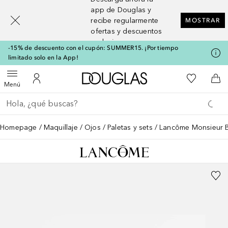
[navigation.slideout.screenreader]
app de Douglas y
recibe regularmente
MOSTRAR
ofertas y descuentos
exclusivos
-15% de descuento con el cupón: SUMMER15. ¡Por tiempo
limitado solo en la App!
A Douglas Home
Mi lista d
Abrir menú
Mi cuenta
A l
Menú
Regresar
Ejecutar búsqueda
Homepage
Maquillaje
Ojos
Paletas y sets
Lancôme Monsieur B