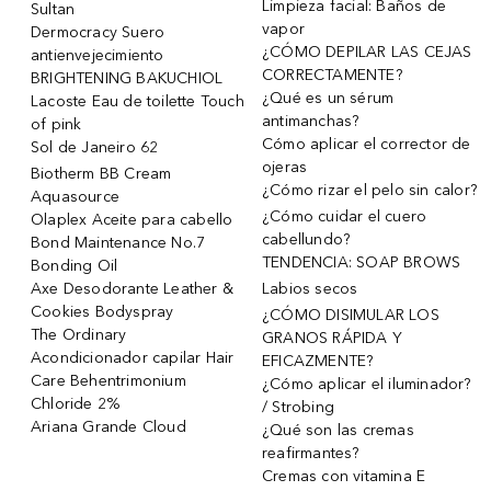
Limpieza facial: Baños de
Sultan
vapor
Dermocracy Suero
¿CÓMO DEPILAR LAS CEJAS
antienvejecimiento
CORRECTAMENTE?
BRIGHTENING BAKUCHIOL
¿Qué es un sérum
Lacoste Eau de toilette Touch
antimanchas?
of pink
Cómo aplicar el corrector de
Sol de Janeiro 62
ojeras
Biotherm BB Cream
¿Cómo rizar el pelo sin calor?
Aquasource
¿Cómo cuidar el cuero
Olaplex Aceite para cabello
cabellundo?
Bond Maintenance No.7
TENDENCIA: SOAP BROWS
Bonding Oil
Axe Desodorante Leather &
Labios secos
Cookies Bodyspray
¿CÓMO DISIMULAR LOS
The Ordinary
GRANOS RÁPIDA Y
Acondicionador capilar Hair
EFICAZMENTE?
Care Behentrimonium
¿Cómo aplicar el iluminador?
Chloride 2%
/ Strobing
Ariana Grande Cloud
¿Qué son las cremas
reafirmantes?
Cremas con vitamina E