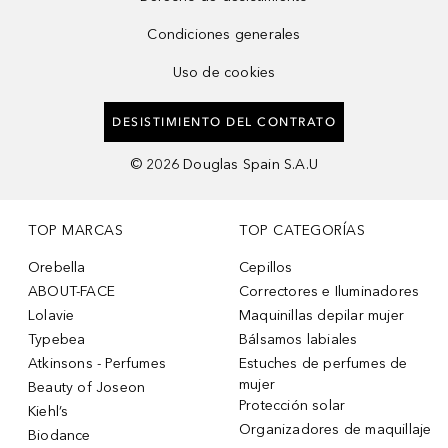
Condiciones generales
Uso de cookies
DESISTIMIENTO DEL CONTRATO
©
2026
Douglas Spain S.A.U
TOP MARCAS
TOP CATEGORÍAS
Orebella
Cepillos
ABOUT-FACE
Correctores e Iluminadores
Lolavie
Maquinillas depilar mujer
Typebea
Bálsamos labiales
Atkinsons - Perfumes
Estuches de perfumes de
mujer
Beauty of Joseon
Protección solar
Kiehl’s
Organizadores de maquillaje
Biodance