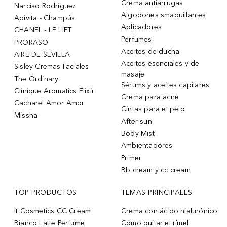
Crema antiarrugas
Narciso Rodriguez
Algodones smaquillantes
Apivita - Champús
Aplicadores
CHANEL - LE LIFT
Perfumes
PRORASO
Aceites de ducha
AIRE DE SEVILLA
Aceites esenciales y de
Sisley Cremas Faciales
masaje
The Ordinary
Sérums y aceites capilares
Clinique Aromatics Elixir
Crema para acne
Cacharel Amor Amor
Cintas para el pelo
Missha
After sun
Body Mist
Ambientadores
Primer
Bb cream y cc cream
TOP PRODUCTOS
TEMAS PRINCIPALES
it Cosmetics CC Cream
Crema con ácido hialurónico
Bianco Latte Perfume
Cómo quitar el rímel