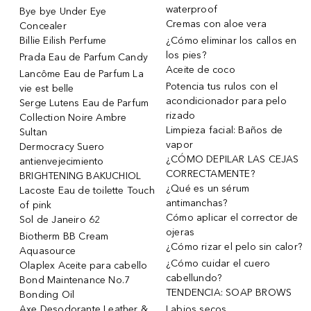
waterproof
Bye bye Under Eye
Cremas con aloe vera
Concealer
Billie Eilish Perfume
¿Cómo eliminar los callos en
los pies?
Prada Eau de Parfum Candy
Aceite de coco
Lancôme Eau de Parfum La
Potencia tus rulos con el
vie est belle
acondicionador para pelo
Serge Lutens Eau de Parfum
rizado
Collection Noire Ambre
Limpieza facial: Baños de
Sultan
vapor
Dermocracy Suero
¿CÓMO DEPILAR LAS CEJAS
antienvejecimiento
CORRECTAMENTE?
BRIGHTENING BAKUCHIOL
¿Qué es un sérum
Lacoste Eau de toilette Touch
antimanchas?
of pink
Cómo aplicar el corrector de
Sol de Janeiro 62
ojeras
Biotherm BB Cream
¿Cómo rizar el pelo sin calor?
Aquasource
¿Cómo cuidar el cuero
Olaplex Aceite para cabello
cabellundo?
Bond Maintenance No.7
TENDENCIA: SOAP BROWS
Bonding Oil
Axe Desodorante Leather &
Labios secos