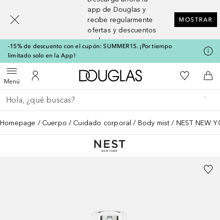
[navigation.slideout.screenreader]
app de Douglas y
recibe regularmente
MOSTRAR
ofertas y descuentos
exclusivos
-15% de descuento con el cupón: SUMMER15. ¡Por tiempo
limitado solo en la App!
A Douglas Home
Mi lista d
Abrir menú
Mi cuenta
A l
Menú
Regresar
Ejecutar búsqueda
Homepage
Cuerpo
Cuidado corporal
Body mist
NEST NEW YO