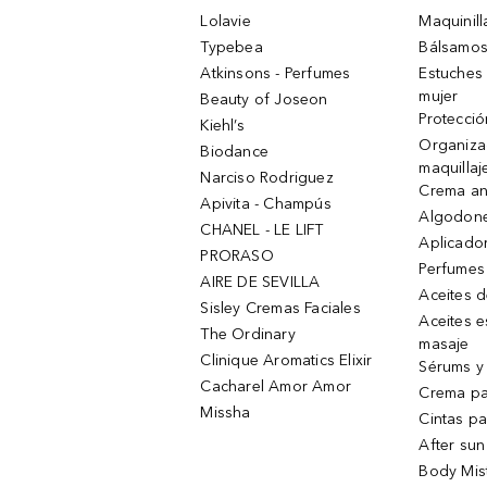
Lolavie
Maquinill
Typebea
Bálsamos
Atkinsons - Perfumes
Estuches
mujer
Beauty of Joseon
Protecció
Kiehl’s
Organiza
Biodance
maquillaj
Narciso Rodriguez
Crema an
Apivita - Champús
Algodone
CHANEL - LE LIFT
Aplicado
PRORASO
Perfumes
AIRE DE SEVILLA
Aceites 
Sisley Cremas Faciales
Aceites e
The Ordinary
masaje
Clinique Aromatics Elixir
Sérums y 
Cacharel Amor Amor
Crema pa
Missha
Cintas pa
After sun
Body Mis