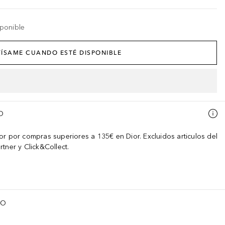
ponible
ÍSAME CUANDO ESTÉ DISPONIBLE
O
or por compras superiores a 135€ en Dior. Excluidos articulos del
tner y Click&Collect.
TO