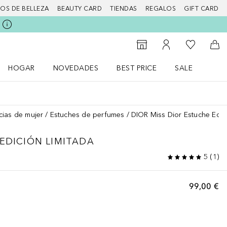
IOS DE BELLEZA
BEAUTY CARD
TIENDAS
REGALOS
GIFT CARD
Mi lista d
Al Storefinder
Mi cuenta
A l
HOGAR
NOVEDADES
BEST PRICE
SALE
Abrir menú Hogar
Abrir menú Novedades
Abrir menú Sal
cias de mujer
Estuches de perfumes
DIOR Miss Dior Estuche Edic
EDICIÓN LIMITADA
5
(
1
)
99,00 €