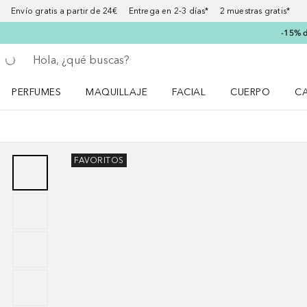
Envío gratis a partir de 24€ Entrega en 2-3 días* 2 muestras gratis*
-15% d
Regresar
Ejecutar búsqueda
PERFUMES
MAQUILLAJE
FACIAL
CUERPO
C
Abrir menú Perfumes
Abrir menú Maquillaje
Abrir menú Facial
Abrir menú Cuer
Ab
FAVORITOS