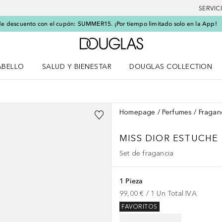
SERVIC
e descuento con el cupón: SUMMER15. ¡Por tiempo limitado solo en la App!
A Douglas Home
ABELLO
SALUD Y BIENESTAR
DOUGLAS COLLECTION
po
rir menú Cabello
Abrir menú Salud y bienestar
Homepage
Perfumes
Fragan
MISS DIOR
ESTUCHE 
Set de fragancia
1 Pieza
99,00 €
 / 
1
Un
Total IVA
FAVORITOS