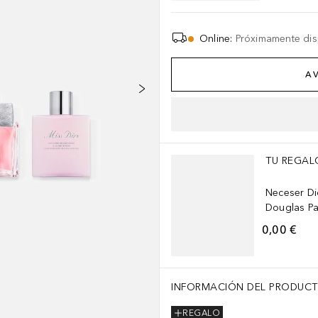
Online
:
Próximamente dis
AV
Saltar Deslizador
TU REGAL
Neceser Di
Douglas Par
0,00 €
INFORMACIÓN DEL PRODUC
REGALO