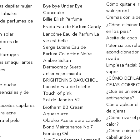
Cómo quitar el r
as depilar mujer
Bye bye Under Eye
waterproof
Concealer
 labiales
Cremas con alo
Billie Eilish Perfume
 de perfumes de
¿Cómo eliminar l
Prada Eau de Parfum Candy
en los pies?
n solar
Lancôme Eau de Parfum La
Aceite de coco
vie est belle
dores de
Potencia tus rul
Serge Lutens Eau de
e
acondicionador
Parfum Collection Noire
tiarrugas
rizado
Ambre Sultan
s smaquillantes
Limpieza facial:
Dermocracy Suero
res
vapor
antienvejecimiento
¿CÓMO DEPILA
BRIGHTENING BAKUCHIOL
de ducha
CEJAS CORREC
Lacoste Eau de toilette
¿Qué es un sér
senciales y de
Touch of pink
antimanchas?
Sol de Janeiro 62
Cómo aplicar el 
aceites capilares
Biotherm BB Cream
de ojeras
ra acne
Aquasource
¿Cómo rizar el p
ra el pelo
Olaplex Aceite para cabello
calor?
Bond Maintenance No.7
¿Cómo cuidar el
Bonding Oil
t
cabellundo?