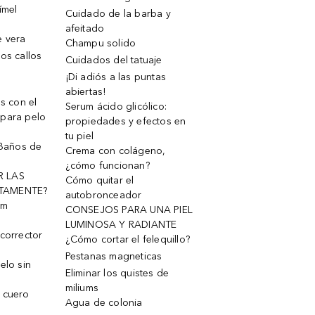
ímel
Cuidado de la barba y
afeitado
e vera
Champu solido
os callos
Cuidados del tatuaje
¡Di adiós a las puntas
abiertas!
os con el
Serum ácido glicólico:
 para pelo
propiedades y efectos en
tu piel
 Baños de
Crema con colágeno,
¿cómo funcionan?
R LAS
Cómo quitar el
TAMENTE?
autobronceador
um
CONSEJOS PARA UNA PIEL
LUMINOSA Y RADIANTE
corrector
¿Cómo cortar el felequillo?
Pestanas magneticas
elo sin
Eliminar los quistes de
miliums
 cuero
Agua de colonia