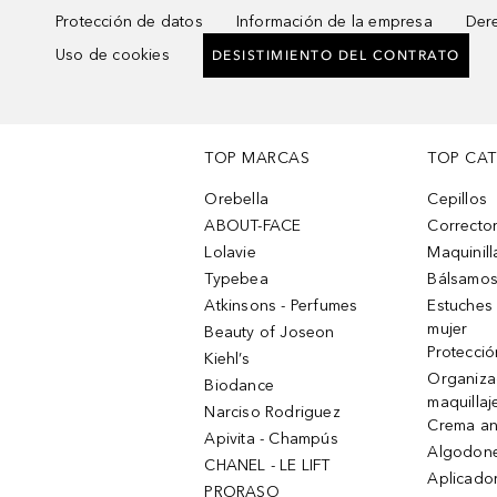
Protección de datos
Información de la empresa
Dere
Uso de cookies
DESISTIMIENTO DEL CONTRATO
TOP MARCAS
TOP CA
Orebella
Cepillos
ABOUT-FACE
Corrector
Lolavie
Maquinill
Typebea
Bálsamos
Atkinsons - Perfumes
Estuches
mujer
Beauty of Joseon
Protecció
Kiehl’s
Organiza
Biodance
maquillaj
Narciso Rodriguez
Crema an
Apivita - Champús
Algodone
CHANEL - LE LIFT
Aplicado
PRORASO