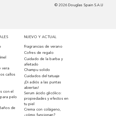
©
2026
Douglas Spain S.A.U
ALES
NUEVO Y ACTUAL
o
Fragrancias de verano
Cofres de regalo
ímel
Cuidado de la barba y
afeitado
e vera
Champu solido
os callos
Cuidados del tatuaje
¡Di adiós a las puntas
abiertas!
os con el
Serum ácido glicólico:
 para pelo
propiedades y efectos en
tu piel
 Baños de
Crema con colágeno,
¿cómo funcionan?