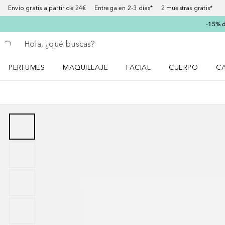
Envío gratis a partir de 24€ Entrega en 2-3 días* 2 muestras gratis*
-15% d
Regresar
Ejecutar búsqueda
PERFUMES
MAQUILLAJE
FACIAL
CUERPO
C
Abrir menú Perfumes
Abrir menú Maquillaje
Abrir menú Facial
Abrir menú Cuer
Ab