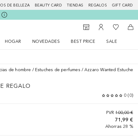
IOS DE BELLEZA
BEAUTY CARD
TIENDAS
REGALOS
GIFT CARD
Mi lista d
Al Storefinder
Mi cuenta
A l
HOGAR
NOVEDADES
BEST PRICE
SALE
Abrir menú Hogar
Abrir menú Novedades
Abrir menú Sal
cias de hombre
Estuches de perfumes
Azzaro Wanted Estuche d
E REGALO
0
(
0
)
PVR
100,00 €
71,99 €
Ahorras 28 %