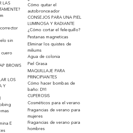
R LAS
Cómo quitar el
TAMENTE?
autobronceador
um
CONSEJOS PARA UNA PIEL
LUMINOSA Y RADIANTE
corrector
¿Cómo cortar el felequillo?
Pestanas magneticas
elo sin
Eliminar los quistes de
miliums
 cuero
Agua de colonia
Piel Grasa
OAP BROWS
MAQUILLAJE PARA
PRINCIPIANTES
LAR LOS
Cómo hacer bombas de
A Y
baño: DYI
CUPEROSIS
l
Cosméticos para el verano
robing
Fragancias de verano para
remas
mujeres
Fragancias de verano para
mina E
hombres
tes