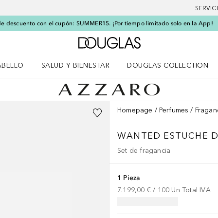
SERVIC
e descuento con el cupón: SUMMER15. ¡Por tiempo limitado solo en la App!
A Douglas Home
ABELLO
SALUD Y BIENESTAR
DOUGLAS COLLECTION
po
rir menú Cabello
Abrir menú Salud y bienestar
Homepage
Perfumes
Fragan
WANTED
ESTUCHE D
Set de fragancia
1 Pieza
7.199,00 €
 / 
100
Un
Total IVA