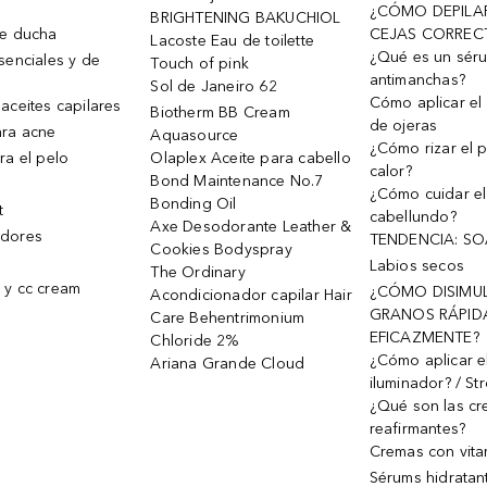
¿CÓMO DEPILA
BRIGHTENING BAKUCHIOL
de ducha
CEJAS CORREC
Lacoste Eau de toilette
¿Qué es un sér
senciales y de
Touch of pink
antimanchas?
Sol de Janeiro 62
Cómo aplicar el 
aceites capilares
Biotherm BB Cream
de ojeras
ra acne
Aquasource
¿Cómo rizar el p
ra el pelo
Olaplex Aceite para cabello
calor?
Bond Maintenance No.7
¿Cómo cuidar el
Bonding Oil
t
cabellundo?
Axe Desodorante Leather &
dores
TENDENCIA: S
Cookies Bodyspray
Labios secos
The Ordinary
 y cc cream
¿CÓMO DISIMU
Acondicionador capilar Hair
GRANOS RÁPID
Care Behentrimonium
EFICAZMENTE?
Chloride 2%
¿Cómo aplicar e
Ariana Grande Cloud
iluminador? / St
¿Qué son las c
reafirmantes?
Cremas con vita
Sérums hidratan