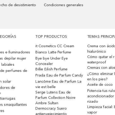
cho de desistimiento
Condiciones generales
TEGORÍAS
TOP PRODUCTOS
TEMAS PRINCIP
it Cosmetics CC Cream
Crema con ácid
hialurónico
es e Iluminadores
Bianco Latte Perfume
Cómo quitar el r
as depilar mujer
Bye bye Under Eye
waterproof
Concealer
 labiales
Cremas con alo
Billie Eilish Perfume
 de perfumes de
¿Cómo eliminar l
Prada Eau de Parfum Candy
en los pies?
n solar
Lancôme Eau de Parfum La
Aceite de coco
vie est belle
dores de
Potencia tus rul
Serge Lutens Eau de
e
acondicionador
Parfum Collection Noire
tiarrugas
rizado
Ambre Sultan
s smaquillantes
Limpieza facial:
Dermocracy Suero
res
vapor
antienvejecimiento