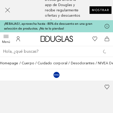
[navigation.slideout.screenreader]
app de Douglas y
recibe regularmente
MOSTRAR
ofertas y descuentos
exclusivos
¡REBAJAS!, aprovecha hasta -80% de descuento en una gran
selección de productos. ¡No te lo pierdas!
A Douglas Home
Mi lista d
Abrir menú
Mi cuenta
A l
Menú
Regresar
Ejecutar búsqueda
Homepage
Cuerpo
Cuidado corporal
Desodorantes
NIVEA De