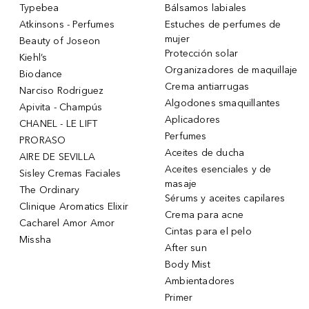
Typebea
Bálsamos labiales
Atkinsons - Perfumes
Estuches de perfumes de
mujer
Beauty of Joseon
Protección solar
Kiehl’s
Organizadores de maquillaje
Biodance
Crema antiarrugas
Narciso Rodriguez
Algodones smaquillantes
Apivita - Champús
Aplicadores
CHANEL - LE LIFT
Perfumes
PRORASO
Aceites de ducha
AIRE DE SEVILLA
Aceites esenciales y de
Sisley Cremas Faciales
masaje
The Ordinary
Sérums y aceites capilares
Clinique Aromatics Elixir
Crema para acne
Cacharel Amor Amor
Cintas para el pelo
Missha
After sun
Body Mist
Ambientadores
Primer