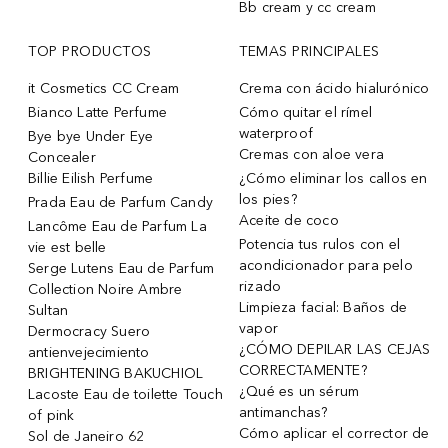
Bb cream y cc cream
TOP PRODUCTOS
TEMAS PRINCIPALES
it Cosmetics CC Cream
Crema con ácido hialurónico
Bianco Latte Perfume
Cómo quitar el rímel
waterproof
Bye bye Under Eye
Cremas con aloe vera
Concealer
Billie Eilish Perfume
¿Cómo eliminar los callos en
los pies?
Prada Eau de Parfum Candy
Aceite de coco
Lancôme Eau de Parfum La
Potencia tus rulos con el
vie est belle
acondicionador para pelo
Serge Lutens Eau de Parfum
rizado
Collection Noire Ambre
Limpieza facial: Baños de
Sultan
vapor
Dermocracy Suero
¿CÓMO DEPILAR LAS CEJAS
antienvejecimiento
CORRECTAMENTE?
BRIGHTENING BAKUCHIOL
¿Qué es un sérum
Lacoste Eau de toilette Touch
antimanchas?
of pink
Cómo aplicar el corrector de
Sol de Janeiro 62