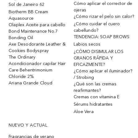
Cómo aplicar el corrector de
Sol de Janeiro 62
ojeras
Biotherm BB Cream
¿Cómo rizar el pelo sin calor?
Aquasource
¿Cómo cuidar el cuero
Olaplex Aceite para cabello
cabellundo?
Bond Maintenance No.7
TENDENCIA: SOAP BROWS
Bonding Oil
Axe Desodorante Leather &
Labios secos
Cookies Bodyspray
¿CÓMO DISIMULAR LOS
The Ordinary
GRANOS RÁPIDA Y
Acondicionador capilar Hair
EFICAZMENTE?
Care Behentrimonium
¿Cómo aplicar el iluminador?
Chloride 2%
/ Strobing
Ariana Grande Cloud
¿Qué son las cremas
reafirmantes?
Cremas con vitamina E
Sérums hidratantes
Aloe Vera
NUEVO Y ACTUAL
Fragrancias de verano