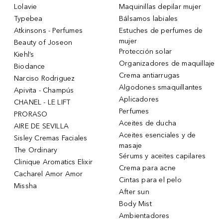
Lolavie
Maquinillas depilar mujer
Typebea
Bálsamos labiales
Atkinsons - Perfumes
Estuches de perfumes de
mujer
Beauty of Joseon
Protección solar
Kiehl’s
Organizadores de maquillaje
Biodance
Crema antiarrugas
Narciso Rodriguez
Algodones smaquillantes
Apivita - Champús
Aplicadores
CHANEL - LE LIFT
Perfumes
PRORASO
Aceites de ducha
AIRE DE SEVILLA
Aceites esenciales y de
Sisley Cremas Faciales
masaje
The Ordinary
Sérums y aceites capilares
Clinique Aromatics Elixir
Crema para acne
Cacharel Amor Amor
Cintas para el pelo
Missha
After sun
Body Mist
Ambientadores