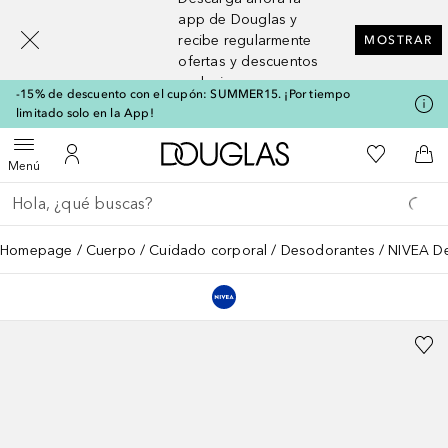
[navigation.slideout.screenreader]
app de Douglas y
recibe regularmente
MOSTRAR
ofertas y descuentos
exclusivos
-15% de descuento con el cupón: SUMMER15. ¡Por tiempo
limitado solo en la App!
A Douglas Home
Mi lista d
Abrir menú
Mi cuenta
A l
Menú
Regresar
Ejecutar búsqueda
Homepage
Cuerpo
Cuidado corporal
Desodorantes
NIVEA De