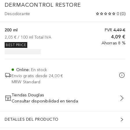
DERMACONTROL RESTORE
Desodorante
0
(
0
)
200 ml
PVR
4,49 €
4,09 €
2,05 €
 / 
100
ml
Total IVA
Ahorras 8 %
BEST PRICE
Online
:
En stock
Envío gratis desde
24,00 €
MRW Standard
Tiendas Douglas
Consultar disponibilidad en tienda
AÑADIR AL CARRITO
DETALLES DEL PRODUCTO