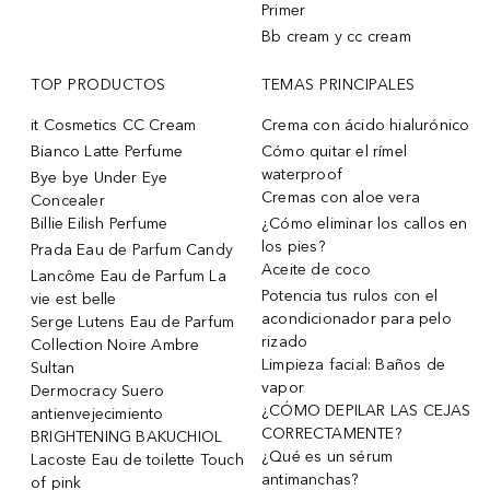
Primer
Bb cream y cc cream
TOP PRODUCTOS
TEMAS PRINCIPALES
it Cosmetics CC Cream
Crema con ácido hialurónico
Bianco Latte Perfume
Cómo quitar el rímel
waterproof
Bye bye Under Eye
Cremas con aloe vera
Concealer
Billie Eilish Perfume
¿Cómo eliminar los callos en
los pies?
Prada Eau de Parfum Candy
Aceite de coco
Lancôme Eau de Parfum La
Potencia tus rulos con el
vie est belle
acondicionador para pelo
Serge Lutens Eau de Parfum
rizado
Collection Noire Ambre
Limpieza facial: Baños de
Sultan
vapor
Dermocracy Suero
¿CÓMO DEPILAR LAS CEJAS
antienvejecimiento
CORRECTAMENTE?
BRIGHTENING BAKUCHIOL
¿Qué es un sérum
Lacoste Eau de toilette Touch
antimanchas?
of pink