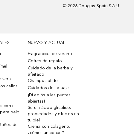
©
2026
Douglas Spain S.A.U
ALES
NUEVO Y ACTUAL
o
Fragrancias de verano
Cofres de regalo
ímel
Cuidado de la barba y
afeitado
e vera
Champu solido
os callos
Cuidados del tatuaje
¡Di adiós a las puntas
abiertas!
os con el
Serum ácido glicólico:
 para pelo
propiedades y efectos en
tu piel
 Baños de
Crema con colágeno,
¿cómo funcionan?