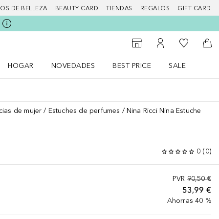
IOS DE BELLEZA
BEAUTY CARD
TIENDAS
REGALOS
GIFT CARD
Mi lista d
Al Storefinder
Mi cuenta
A l
HOGAR
NOVEDADES
BEST PRICE
SALE
Abrir menú Hogar
Abrir menú Novedades
Abrir menú Sal
cias de mujer
Estuches de perfumes
Nina Ricci Nina Estuche
0
(
0
)
PVR
90,50 €
53,99 €
Ahorras 40 %