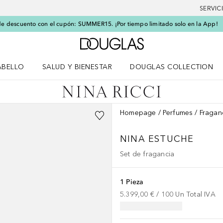
SERVIC
e descuento con el cupón: SUMMER15. ¡Por tiempo limitado solo en la App!
A Douglas Home
ABELLO
SALUD Y BIENESTAR
DOUGLAS COLLECTION
po
rir menú Cabello
Abrir menú Salud y bienestar
Homepage
Perfumes
Fragan
NINA
ESTUCHE
Set de fragancia
1 Pieza
5.399,00 €
 / 
100
Un
Total IVA