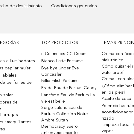
cho de desistimiento
Condiciones generales
TEGORÍAS
TOP PRODUCTOS
TEMAS PRINCIP
it Cosmetics CC Cream
Crema con ácid
hialurónico
es e Iluminadores
Bianco Latte Perfume
Cómo quitar el r
as depilar mujer
Bye bye Under Eye
waterproof
Concealer
 labiales
Cremas con alo
Billie Eilish Perfume
 de perfumes de
¿Cómo eliminar l
Prada Eau de Parfum Candy
en los pies?
n solar
Lancôme Eau de Parfum La
Aceite de coco
vie est belle
dores de
Potencia tus rul
Serge Lutens Eau de
e
acondicionador
Parfum Collection Noire
tiarrugas
rizado
Ambre Sultan
s smaquillantes
Limpieza facial:
Dermocracy Suero
res
vapor
antienvejecimiento