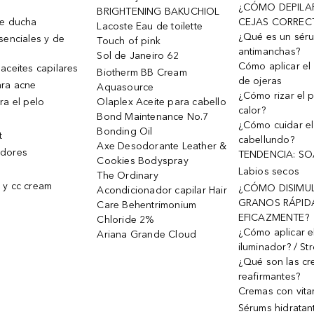
¿CÓMO DEPILA
BRIGHTENING BAKUCHIOL
de ducha
CEJAS CORREC
Lacoste Eau de toilette
¿Qué es un sér
senciales y de
Touch of pink
antimanchas?
Sol de Janeiro 62
Cómo aplicar el 
aceites capilares
Biotherm BB Cream
de ojeras
ra acne
Aquasource
¿Cómo rizar el p
ra el pelo
Olaplex Aceite para cabello
calor?
Bond Maintenance No.7
¿Cómo cuidar el
Bonding Oil
t
cabellundo?
Axe Desodorante Leather &
dores
TENDENCIA: S
Cookies Bodyspray
Labios secos
The Ordinary
 y cc cream
¿CÓMO DISIMU
Acondicionador capilar Hair
GRANOS RÁPID
Care Behentrimonium
EFICAZMENTE?
Chloride 2%
¿Cómo aplicar e
Ariana Grande Cloud
iluminador? / St
¿Qué son las c
reafirmantes?
Cremas con vita
Sérums hidratan