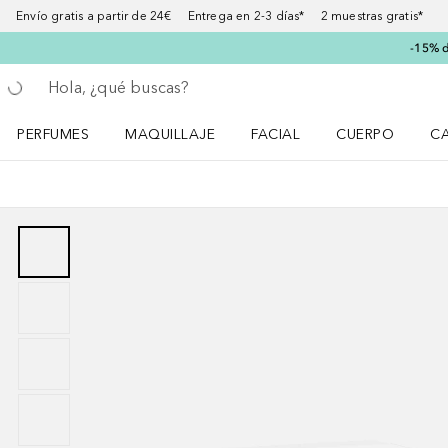
Envío gratis a partir de 24€ Entrega en 2-3 días* 2 muestras gratis*
-15% d
Regresar
Ejecutar búsqueda
PERFUMES
MAQUILLAJE
FACIAL
CUERPO
C
Abrir menú Perfumes
Abrir menú Maquillaje
Abrir menú Facial
Abrir menú Cuer
Ab