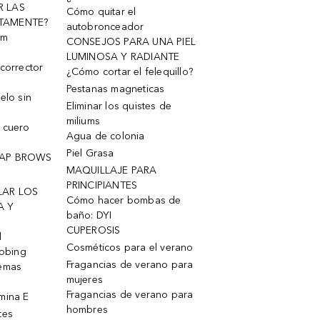
R LAS
Cómo quitar el
TAMENTE?
autobronceador
um
CONSEJOS PARA UNA PIEL
LUMINOSA Y RADIANTE
corrector
¿Cómo cortar el felequillo?
Pestanas magneticas
elo sin
Eliminar los quistes de
miliums
 cuero
Agua de colonia
Piel Grasa
OAP BROWS
MAQUILLAJE PARA
PRINCIPIANTES
LAR LOS
Cómo hacer bombas de
A Y
baño: DYI
CUPEROSIS
l
Cosméticos para el verano
robing
Fragancias de verano para
remas
mujeres
Fragancias de verano para
mina E
hombres
tes