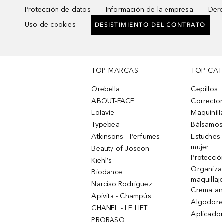
Protección de datos
Información de la empresa
Dere
Uso de cookies
DESISTIMIENTO DEL CONTRATO
TOP MARCAS
TOP CA
Orebella
Cepillos
ABOUT-FACE
Corrector
Lolavie
Maquinill
Typebea
Bálsamos
Atkinsons - Perfumes
Estuches
mujer
Beauty of Joseon
Protecció
Kiehl’s
Organiza
Biodance
maquillaj
Narciso Rodriguez
Crema an
Apivita - Champús
Algodone
CHANEL - LE LIFT
Aplicado
PRORASO