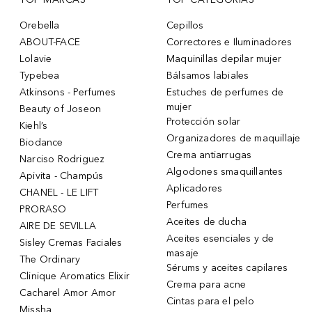
Orebella
Cepillos
ABOUT-FACE
Correctores e Iluminadores
Lolavie
Maquinillas depilar mujer
Typebea
Bálsamos labiales
Atkinsons - Perfumes
Estuches de perfumes de
mujer
Beauty of Joseon
Protección solar
Kiehl’s
Organizadores de maquillaje
Biodance
Crema antiarrugas
Narciso Rodriguez
Algodones smaquillantes
Apivita - Champús
Aplicadores
CHANEL - LE LIFT
Perfumes
PRORASO
Aceites de ducha
AIRE DE SEVILLA
Aceites esenciales y de
Sisley Cremas Faciales
masaje
The Ordinary
Sérums y aceites capilares
Clinique Aromatics Elixir
Crema para acne
Cacharel Amor Amor
Cintas para el pelo
Missha