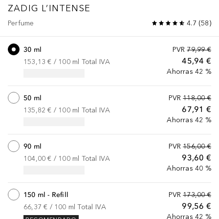
ZADIG
L’INTENSE
Perfume
4.7
(
58
)
30 ml
PVR
79,99 €
45,94 €
153,13 €
 / 
100
ml
Total IVA
Ahorras 42 %
50 ml
PVR
118,00 €
67,91 €
135,82 €
 / 
100
ml
Total IVA
Ahorras 42 %
90 ml
PVR
156,00 €
93,60 €
104,00 €
 / 
100
ml
Total IVA
Ahorras 40 %
150 ml - Refill
PVR
173,00 €
99,56 €
66,37 €
 / 
100
ml
Total IVA
Ahorras 42 %