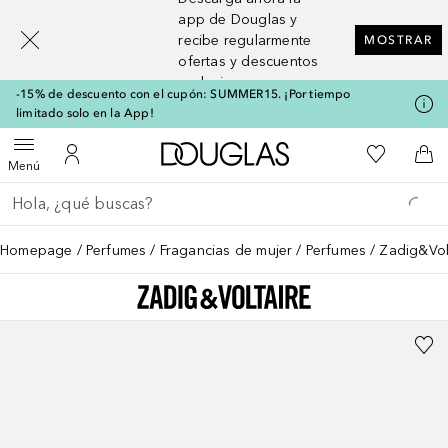
[navigation.slideout.screenreader]
app de Douglas y
recibe regularmente
MOSTRAR
ofertas y descuentos
exclusivos
-15% de descuento con el cupón: SUMMER15. ¡Por tiempo
limitado solo en la App!
A Douglas Home
Mi lista d
Abrir menú
Mi cuenta
A l
Menú
Regresar
Ejecutar búsqueda
Homepage
Perfumes
Fragancias de mujer
Perfumes
Zadig&Vol