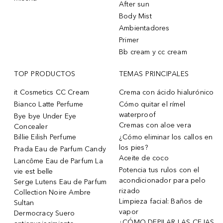
After sun
Body Mist
Ambientadores
Primer
Bb cream y cc cream
TOP PRODUCTOS
TEMAS PRINCIPALES
it Cosmetics CC Cream
Crema con ácido hialurónico
Bianco Latte Perfume
Cómo quitar el rímel
waterproof
Bye bye Under Eye
Cremas con aloe vera
Concealer
Billie Eilish Perfume
¿Cómo eliminar los callos en
los pies?
Prada Eau de Parfum Candy
Aceite de coco
Lancôme Eau de Parfum La
Potencia tus rulos con el
vie est belle
acondicionador para pelo
Serge Lutens Eau de Parfum
rizado
Collection Noire Ambre
Limpieza facial: Baños de
Sultan
vapor
Dermocracy Suero
¿CÓMO DEPILAR LAS CEJAS