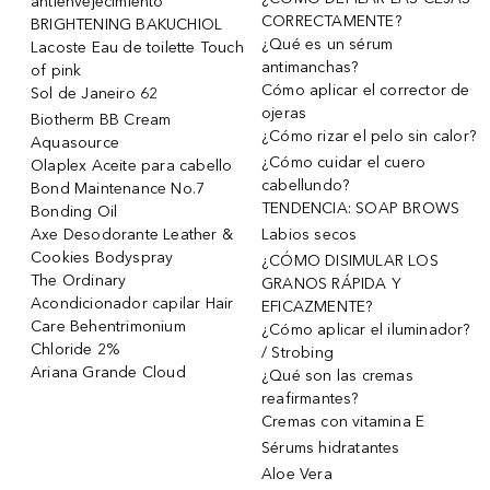
antienvejecimiento
CORRECTAMENTE?
BRIGHTENING BAKUCHIOL
¿Qué es un sérum
Lacoste Eau de toilette Touch
antimanchas?
of pink
Cómo aplicar el corrector de
Sol de Janeiro 62
ojeras
Biotherm BB Cream
¿Cómo rizar el pelo sin calor?
Aquasource
¿Cómo cuidar el cuero
Olaplex Aceite para cabello
cabellundo?
Bond Maintenance No.7
TENDENCIA: SOAP BROWS
Bonding Oil
Axe Desodorante Leather &
Labios secos
Cookies Bodyspray
¿CÓMO DISIMULAR LOS
The Ordinary
GRANOS RÁPIDA Y
Acondicionador capilar Hair
EFICAZMENTE?
Care Behentrimonium
¿Cómo aplicar el iluminador?
Chloride 2%
/ Strobing
Ariana Grande Cloud
¿Qué son las cremas
reafirmantes?
Cremas con vitamina E
Sérums hidratantes
Aloe Vera