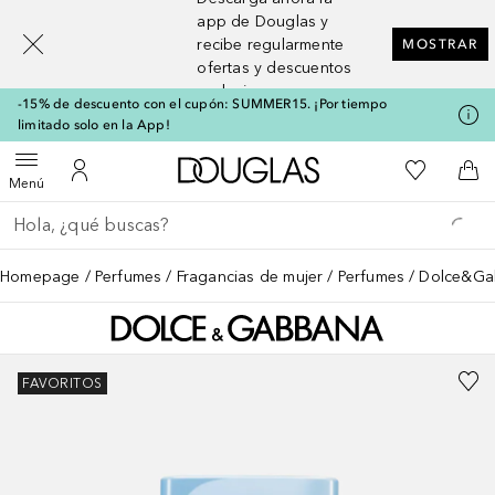
[navigation.slideout.screenreader]
app de Douglas y
recibe regularmente
MOSTRAR
ofertas y descuentos
exclusivos
-15% de descuento con el cupón: SUMMER15. ¡Por tiempo
limitado solo en la App!
A Douglas Home
Mi lista d
Abrir menú
Mi cuenta
A l
Menú
Regresar
Ejecutar búsqueda
Homepage
Perfumes
Fragancias de mujer
Perfumes
Dolce&Gab
FAVORITOS