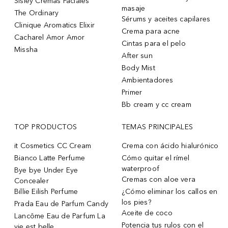
Sisley Cremas Faciales
masaje
The Ordinary
Sérums y aceites capilares
Clinique Aromatics Elixir
Crema para acne
Cacharel Amor Amor
Cintas para el pelo
Missha
After sun
Body Mist
Ambientadores
Primer
Bb cream y cc cream
TOP PRODUCTOS
TEMAS PRINCIPALES
it Cosmetics CC Cream
Crema con ácido hialurónico
Bianco Latte Perfume
Cómo quitar el rímel
waterproof
Bye bye Under Eye
Cremas con aloe vera
Concealer
Billie Eilish Perfume
¿Cómo eliminar los callos en
los pies?
Prada Eau de Parfum Candy
Aceite de coco
Lancôme Eau de Parfum La
Potencia tus rulos con el
vie est belle