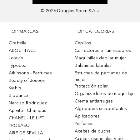
©
2026
Douglas Spain S.A.U
TOP MARCAS
TOP CATEGORÍAS
Orebella
Cepillos
ABOUT-FACE
Correctores e Iluminadores
Lolavie
Maquinillas depilar mujer
Typebea
Bálsamos labiales
Atkinsons - Perfumes
Estuches de perfumes de
mujer
Beauty of Joseon
Protección solar
Kiehl’s
Organizadores de maquillaje
Biodance
Crema antiarrugas
Narciso Rodriguez
Algodones smaquillantes
Apivita - Champús
Aplicadores
CHANEL - LE LIFT
Perfumes
PRORASO
Aceites de ducha
AIRE DE SEVILLA
Aceites esenciales y de