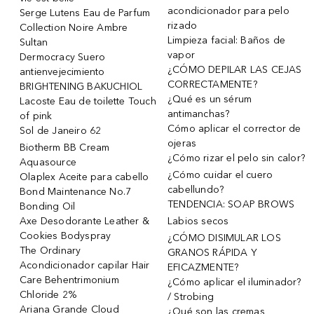
acondicionador para pelo
Serge Lutens Eau de Parfum
rizado
Collection Noire Ambre
Limpieza facial: Baños de
Sultan
vapor
Dermocracy Suero
¿CÓMO DEPILAR LAS CEJAS
antienvejecimiento
CORRECTAMENTE?
BRIGHTENING BAKUCHIOL
¿Qué es un sérum
Lacoste Eau de toilette Touch
antimanchas?
of pink
Cómo aplicar el corrector de
Sol de Janeiro 62
ojeras
Biotherm BB Cream
¿Cómo rizar el pelo sin calor?
Aquasource
¿Cómo cuidar el cuero
Olaplex Aceite para cabello
cabellundo?
Bond Maintenance No.7
TENDENCIA: SOAP BROWS
Bonding Oil
Axe Desodorante Leather &
Labios secos
Cookies Bodyspray
¿CÓMO DISIMULAR LOS
The Ordinary
GRANOS RÁPIDA Y
Acondicionador capilar Hair
EFICAZMENTE?
Care Behentrimonium
¿Cómo aplicar el iluminador?
Chloride 2%
/ Strobing
Ariana Grande Cloud
¿Qué son las cremas