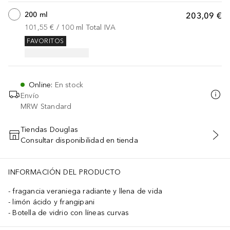
200 ml
203,09 €
101,55 €
 / 
100
ml
Total IVA
FAVORITOS
Online
:
En stock
Envío
MRW Standard
Tiendas Douglas
Consultar disponibilidad en tienda
AÑADIR AL CARRITO
INFORMACIÓN DEL PRODUCTO
fragancia veraniega radiante y llena de vida
limón ácido y frangipani
Botella de vidrio con líneas curvas