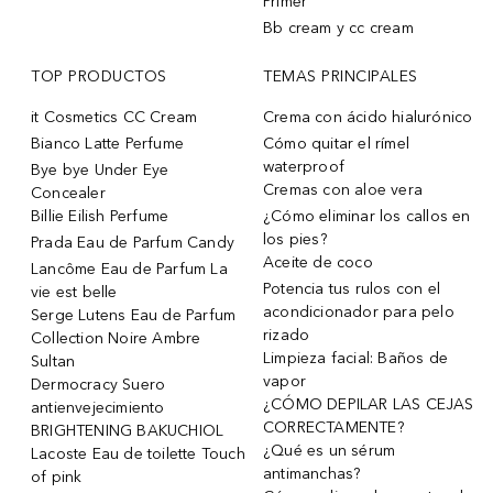
Primer
Bb cream y cc cream
TOP PRODUCTOS
TEMAS PRINCIPALES
it Cosmetics CC Cream
Crema con ácido hialurónico
Bianco Latte Perfume
Cómo quitar el rímel
waterproof
Bye bye Under Eye
Cremas con aloe vera
Concealer
Billie Eilish Perfume
¿Cómo eliminar los callos en
los pies?
Prada Eau de Parfum Candy
Aceite de coco
Lancôme Eau de Parfum La
Potencia tus rulos con el
vie est belle
acondicionador para pelo
Serge Lutens Eau de Parfum
rizado
Collection Noire Ambre
Limpieza facial: Baños de
Sultan
vapor
Dermocracy Suero
¿CÓMO DEPILAR LAS CEJAS
antienvejecimiento
CORRECTAMENTE?
BRIGHTENING BAKUCHIOL
¿Qué es un sérum
Lacoste Eau de toilette Touch
antimanchas?
of pink