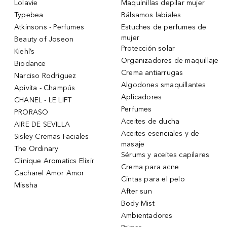
Lolavie
Maquinillas depilar mujer
Typebea
Bálsamos labiales
Atkinsons - Perfumes
Estuches de perfumes de
mujer
Beauty of Joseon
Protección solar
Kiehl’s
Organizadores de maquillaje
Biodance
Crema antiarrugas
Narciso Rodriguez
Algodones smaquillantes
Apivita - Champús
Aplicadores
CHANEL - LE LIFT
Perfumes
PRORASO
Aceites de ducha
AIRE DE SEVILLA
Aceites esenciales y de
Sisley Cremas Faciales
masaje
The Ordinary
Sérums y aceites capilares
Clinique Aromatics Elixir
Crema para acne
Cacharel Amor Amor
Cintas para el pelo
Missha
After sun
Body Mist
Ambientadores