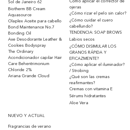
Cómo aplicar el corrector de
Sol de Janeiro 62
ojeras
Biotherm BB Cream
¿Cómo rizar el pelo sin calor?
Aquasource
¿Cómo cuidar el cuero
Olaplex Aceite para cabello
cabellundo?
Bond Maintenance No.7
TENDENCIA: SOAP BROWS
Bonding Oil
Axe Desodorante Leather &
Labios secos
Cookies Bodyspray
¿CÓMO DISIMULAR LOS
The Ordinary
GRANOS RÁPIDA Y
Acondicionador capilar Hair
EFICAZMENTE?
Care Behentrimonium
¿Cómo aplicar el iluminador?
Chloride 2%
/ Strobing
Ariana Grande Cloud
¿Qué son las cremas
reafirmantes?
Cremas con vitamina E
Sérums hidratantes
Aloe Vera
NUEVO Y ACTUAL
Fragrancias de verano