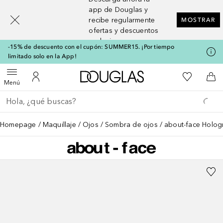
[navigation.slideout.screenreader]
app de Douglas y
recibe regularmente
MOSTRAR
ofertas y descuentos
exclusivos
-15% de descuento con el cupón: SUMMER15. ¡Por tiempo
limitado solo en la App!
A Douglas Home
Mi lista d
Abrir menú
Mi cuenta
A l
Menú
Regresar
Ejecutar búsqueda
Homepage
Maquillaje
Ojos
Sombra de ojos
about-face Hologr