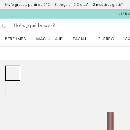
Envío gratis a partir de 24€ Entrega en 2-3 días* 2 muestras gratis*
-15% d
Regresar
Ejecutar búsqueda
PERFUMES
MAQUILLAJE
FACIAL
CUERPO
C
Abrir menú Perfumes
Abrir menú Maquillaje
Abrir menú Facial
Abrir menú Cuer
Ab