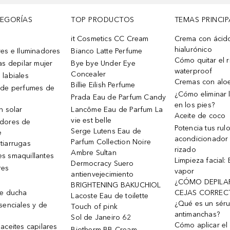
TEGORÍAS
TOP PRODUCTOS
TEMAS PRINCIP
it Cosmetics CC Cream
Crema con ácid
hialurónico
es e Iluminadores
Bianco Latte Perfume
Cómo quitar el r
as depilar mujer
Bye bye Under Eye
waterproof
Concealer
 labiales
Cremas con alo
Billie Eilish Perfume
 de perfumes de
¿Cómo eliminar l
Prada Eau de Parfum Candy
en los pies?
n solar
Lancôme Eau de Parfum La
Aceite de coco
vie est belle
dores de
Potencia tus rul
Serge Lutens Eau de
e
acondicionador
Parfum Collection Noire
tiarrugas
rizado
Ambre Sultan
s smaquillantes
Limpieza facial:
Dermocracy Suero
res
vapor
antienvejecimiento
¿CÓMO DEPILA
BRIGHTENING BAKUCHIOL
de ducha
CEJAS CORREC
Lacoste Eau de toilette
¿Qué es un sér
senciales y de
Touch of pink
antimanchas?
Sol de Janeiro 62
Cómo aplicar el 
aceites capilares
Biotherm BB Cream