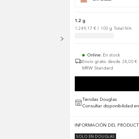
1.2 g
1.249,17 €
 / 
100
g
Total IVA
Online
:
En stock
Envío gratis desde
24,00 €
MRW Standard
Tiendas Douglas
Consultar disponibilidad en
INFORMACIÓN DEL PRODUC
SOLO EN DOUGLAS