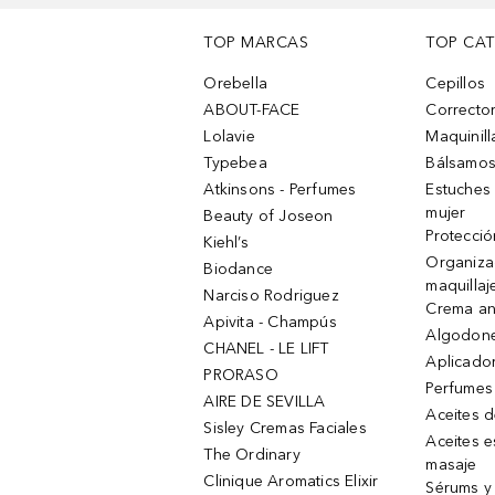
TOP MARCAS
TOP CA
Orebella
Cepillos
ABOUT-FACE
Corrector
Lolavie
Maquinill
Typebea
Bálsamos
Atkinsons - Perfumes
Estuches
mujer
Beauty of Joseon
Protecció
Kiehl’s
Organiza
Biodance
maquillaj
Narciso Rodriguez
Crema an
Apivita - Champús
Algodone
CHANEL - LE LIFT
Aplicado
PRORASO
Perfumes
AIRE DE SEVILLA
Aceites 
Sisley Cremas Faciales
Aceites e
The Ordinary
masaje
Clinique Aromatics Elixir
Sérums y 