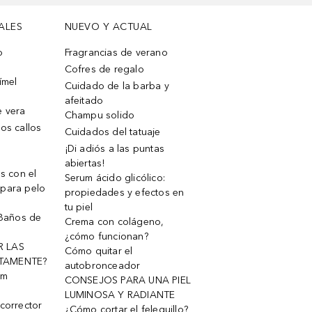
ALES
NUEVO Y ACTUAL
o
Fragrancias de verano
Cofres de regalo
ímel
Cuidado de la barba y
afeitado
e vera
Champu solido
os callos
Cuidados del tatuaje
¡Di adiós a las puntas
abiertas!
os con el
Serum ácido glicólico:
 para pelo
propiedades y efectos en
tu piel
 Baños de
Crema con colágeno,
¿cómo funcionan?
R LAS
Cómo quitar el
TAMENTE?
autobronceador
um
CONSEJOS PARA UNA PIEL
LUMINOSA Y RADIANTE
corrector
¿Cómo cortar el felequillo?