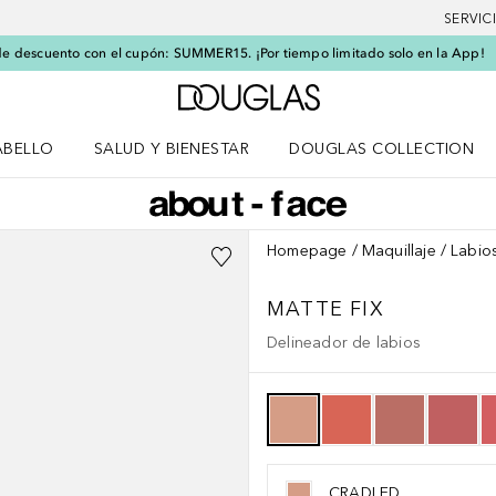
SERVIC
e descuento con el cupón: SUMMER15. ¡Por tiempo limitado solo en la App!
A Douglas Home
ABELLO
SALUD Y BIENESTAR
DOUGLAS COLLECTION
po
rir menú Cabello
Abrir menú Salud y bienestar
Homepage
Maquillaje
Labio
MATTE FIX
Delineador de labios
CRADLED