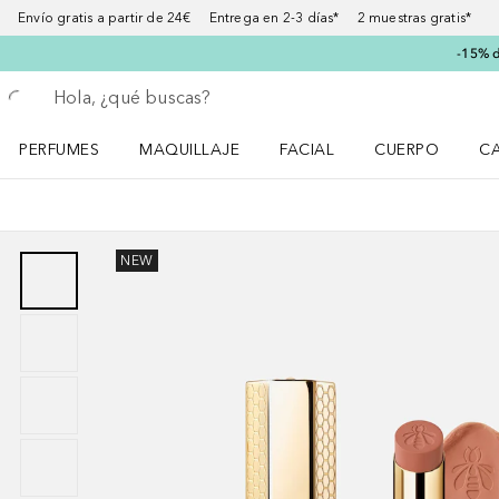
Envío gratis a partir de 24€ Entrega en 2-3 días* 2 muestras gratis*
-15% d
Regresar
Ejecutar búsqueda
PERFUMES
MAQUILLAJE
FACIAL
CUERPO
C
Abrir menú Perfumes
Abrir menú Maquillaje
Abrir menú Facial
Abrir menú Cuer
Ab
NEW