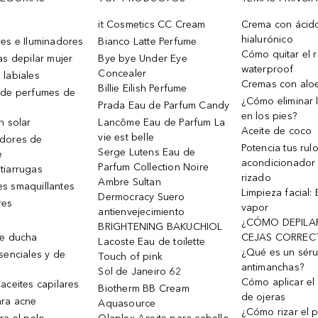
it Cosmetics CC Cream
Crema con ácid
hialurónico
es e Iluminadores
Bianco Latte Perfume
Cómo quitar el r
as depilar mujer
Bye bye Under Eye
waterproof
Concealer
 labiales
Cremas con alo
Billie Eilish Perfume
 de perfumes de
¿Cómo eliminar l
Prada Eau de Parfum Candy
en los pies?
n solar
Lancôme Eau de Parfum La
Aceite de coco
vie est belle
dores de
Potencia tus rul
Serge Lutens Eau de
e
acondicionador
Parfum Collection Noire
tiarrugas
rizado
Ambre Sultan
s smaquillantes
Limpieza facial:
Dermocracy Suero
res
vapor
antienvejecimiento
¿CÓMO DEPILA
BRIGHTENING BAKUCHIOL
de ducha
CEJAS CORREC
Lacoste Eau de toilette
¿Qué es un sér
senciales y de
Touch of pink
antimanchas?
Sol de Janeiro 62
Cómo aplicar el 
aceites capilares
Biotherm BB Cream
de ojeras
ra acne
Aquasource
¿Cómo rizar el p