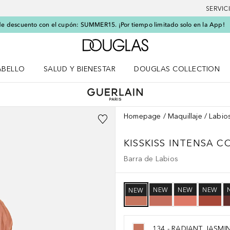
SERVIC
e descuento con el cupón: SUMMER15. ¡Por tiempo limitado solo en la App!
A Douglas Home
ABELLO
SALUD Y BIENESTAR
DOUGLAS COLLECTION
po
rir menú Cabello
Abrir menú Salud y bienestar
Homepage
Maquillaje
Labio
KISSKISS
INTENSA C
Barra de Labios
NEW
NEW
NEW
NEW
134 - RADIANT JASMI