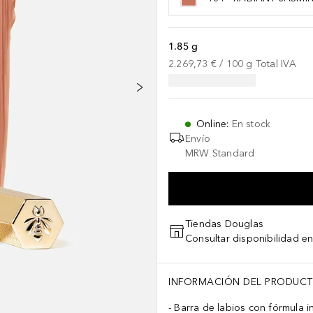
1.85 g
2.269,73 €
 / 
100
g
Total IVA
Online
:
En stock
Envío
MRW Standard
Tiendas Douglas
Consultar disponibilidad en
INFORMACIÓN DEL PRODUC
Barra de labios con fórmula 