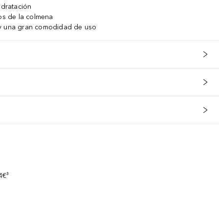
idratación
dos de la colmena
 y una gran comodidad de uso
s
4€³