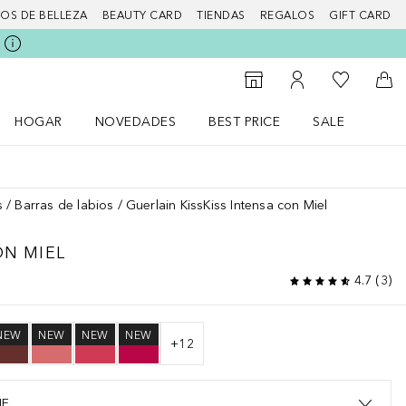
IOS DE BELLEZA
BEAUTY CARD
TIENDAS
REGALOS
GIFT CARD
Mi lista d
Al Storefinder
Mi cuenta
A l
HOGAR
NOVEDADES
BEST PRICE
SALE
Abrir menú Hogar
Abrir menú Novedades
Abrir menú Sal
s
Barras de labios
Guerlain KissKiss Intensa con Miel
ON MIEL
4.7
(
3
)
NEW
NEW
NEW
NEW
+
12
NE