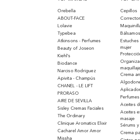
Orebella
Cepillos
ABOUT-FACE
Corrector
Lolavie
Maquinill
Typebea
Bálsamos
Atkinsons - Perfumes
Estuches
mujer
Beauty of Joseon
Protecció
Kiehl’s
Organiza
Biodance
maquillaj
Narciso Rodriguez
Crema an
Apivita - Champús
Algodone
CHANEL - LE LIFT
Aplicado
PRORASO
Perfumes
AIRE DE SEVILLA
Aceites 
Sisley Cremas Faciales
Aceites e
The Ordinary
masaje
Clinique Aromatics Elixir
Sérums y 
Cacharel Amor Amor
Crema pa
Missha