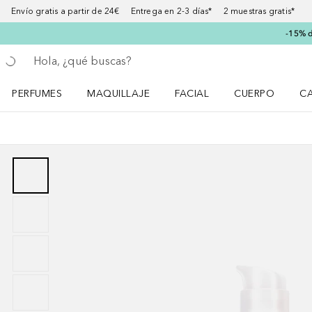
Envío gratis a partir de 24€ Entrega en 2-3 días* 2 muestras gratis*
-15% d
Regresar
Ejecutar búsqueda
PERFUMES
MAQUILLAJE
FACIAL
CUERPO
C
Abrir menú Perfumes
Abrir menú Maquillaje
Abrir menú Facial
Abrir menú Cuer
Ab