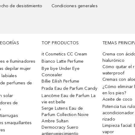
cho de desistimiento
Condiciones generales
TEGORÍAS
TOP PRODUCTOS
TEMAS PRINCIP
it Cosmetics CC Cream
Crema con ácid
hialurónico
es e Iluminadores
Bianco Latte Perfume
Cómo quitar el r
as depilar mujer
Bye bye Under Eye
waterproof
Concealer
 labiales
Cremas con alo
Billie Eilish Perfume
 de perfumes de
¿Cómo eliminar l
Prada Eau de Parfum Candy
en los pies?
n solar
Lancôme Eau de Parfum La
Aceite de coco
vie est belle
dores de
Potencia tus rul
Serge Lutens Eau de
e
acondicionador
Parfum Collection Noire
tiarrugas
rizado
Ambre Sultan
s smaquillantes
Limpieza facial:
Dermocracy Suero
res
vapor
antienvejecimiento