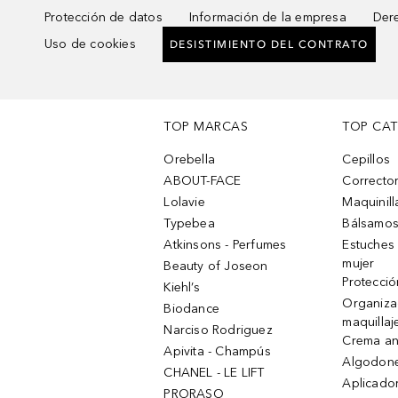
Protección de datos
Información de la empresa
Dere
Uso de cookies
DESISTIMIENTO DEL CONTRATO
TOP MARCAS
TOP CA
Orebella
Cepillos
ABOUT-FACE
Corrector
Lolavie
Maquinill
Typebea
Bálsamos
Atkinsons - Perfumes
Estuches
mujer
Beauty of Joseon
Protecció
Kiehl’s
Organiza
Biodance
maquillaj
Narciso Rodriguez
Crema an
Apivita - Champús
Algodone
CHANEL - LE LIFT
Aplicado
PRORASO