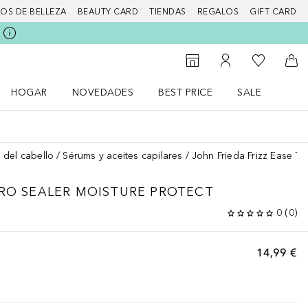
IOS DE BELLEZA
BEAUTY CARD
TIENDAS
REGALOS
GIFT CARD
Mi lista d
Al Storefinder
Mi cuenta
A l
HOGAR
NOVEDADES
BEST PRICE
SALE
Abrir menú Hogar
Abrir menú Novedades
Abrir menú Sal
 del cabello
Sérums y aceites capilares
John Frieda Frizz Ease Th
RO SEALER MOISTURE PROTECT
0
(
0
)
14,99 €