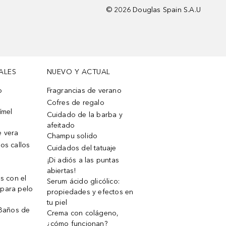
©
2026
Douglas Spain S.A.U
ALES
NUEVO Y ACTUAL
o
Fragrancias de verano
Cofres de regalo
ímel
Cuidado de la barba y
afeitado
e vera
Champu solido
os callos
Cuidados del tatuaje
¡Di adiós a las puntas
abiertas!
os con el
Serum ácido glicólico:
 para pelo
propiedades y efectos en
tu piel
 Baños de
Crema con colágeno,
¿cómo funcionan?