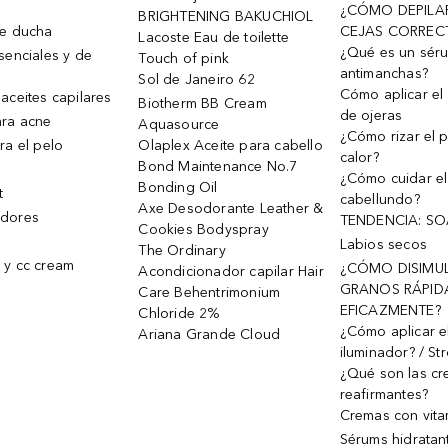
¿CÓMO DEPILA
BRIGHTENING BAKUCHIOL
de ducha
CEJAS CORREC
Lacoste Eau de toilette
¿Qué es un sér
senciales y de
Touch of pink
antimanchas?
Sol de Janeiro 62
Cómo aplicar el 
aceites capilares
Biotherm BB Cream
de ojeras
ra acne
Aquasource
¿Cómo rizar el p
ra el pelo
Olaplex Aceite para cabello
calor?
Bond Maintenance No.7
¿Cómo cuidar el
Bonding Oil
t
cabellundo?
Axe Desodorante Leather &
dores
TENDENCIA: S
Cookies Bodyspray
Labios secos
The Ordinary
 y cc cream
¿CÓMO DISIMU
Acondicionador capilar Hair
GRANOS RÁPID
Care Behentrimonium
EFICAZMENTE?
Chloride 2%
¿Cómo aplicar e
Ariana Grande Cloud
iluminador? / St
¿Qué son las c
reafirmantes?
Cremas con vita
Sérums hidratan