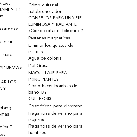
R LAS
Cómo quitar el
TAMENTE?
autobronceador
um
CONSEJOS PARA UNA PIEL
LUMINOSA Y RADIANTE
corrector
¿Cómo cortar el felequillo?
Pestanas magneticas
elo sin
Eliminar los quistes de
miliums
 cuero
Agua de colonia
Piel Grasa
OAP BROWS
MAQUILLAJE PARA
PRINCIPIANTES
LAR LOS
Cómo hacer bombas de
A Y
baño: DYI
CUPEROSIS
l
Cosméticos para el verano
robing
Fragancias de verano para
remas
mujeres
Fragancias de verano para
mina E
hombres
tes