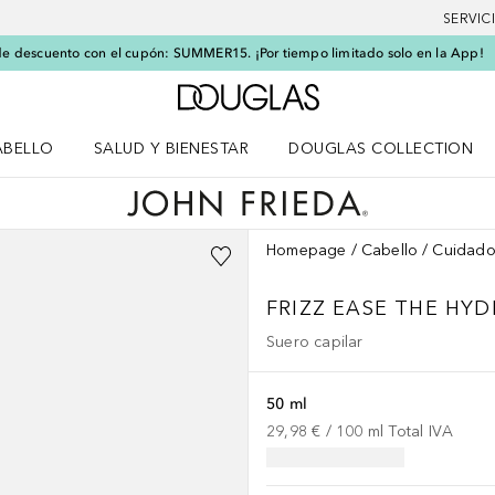
SERVIC
e descuento con el cupón: SUMMER15. ¡Por tiempo limitado solo en la App!
A Douglas Home
ABELLO
SALUD Y BIENESTAR
DOUGLAS COLLECTION
po
rir menú Cabello
Abrir menú Salud y bienestar
Homepage
Cabello
Cuidado
FRIZZ EASE
THE HYD
Suero capilar
50 ml
29,98 €
 / 
100
ml
Total IVA