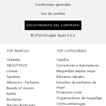
Condiciones generales
Uso de cookies
DESISTIMIENTO DEL CONTRATO
©
2026
Douglas Spain S.A.U
TOP MARCAS
TOP CATEGORÍAS
Orebella
Cepillos
ABOUT-FACE
Correctores e Iluminadores
Lolavie
Maquinillas depilar mujer
Typebea
Bálsamos labiales
Atkinsons - Perfumes
Estuches de perfumes de
mujer
Beauty of Joseon
Protección solar
Kiehl’s
Organizadores de maquillaje
Biodance
Crema antiarrugas
Narciso Rodriguez