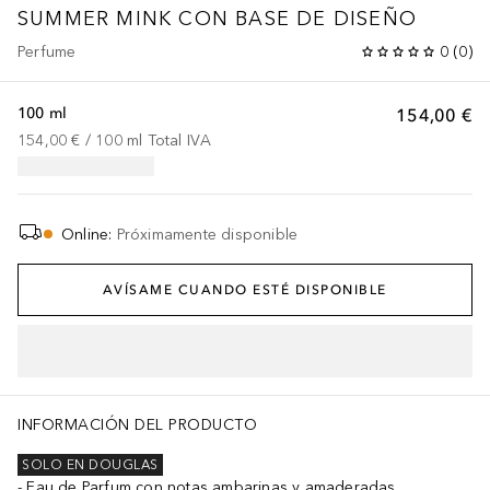
SUMMER MINK
CON BASE DE DISEÑO
Perfume
0
(
0
)
100 ml
154,00 €
154,00 €
 / 
100
ml
Total IVA
Online
:
Próximamente disponible
AVÍSAME CUANDO ESTÉ DISPONIBLE
INFORMACIÓN DEL PRODUCTO
SOLO EN DOUGLAS
Eau de Parfum con notas ambarinas y amaderadas