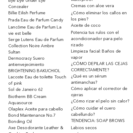
Bye bye Under Eye
Cremas con aloe vera
Concealer
Billie Eilish Perfume
¿Cómo eliminar los callos en
los pies?
Prada Eau de Parfum Candy
Aceite de coco
Lancôme Eau de Parfum La
Potencia tus rulos con el
vie est belle
acondicionador para pelo
Serge Lutens Eau de Parfum
rizado
Collection Noire Ambre
Limpieza facial: Baños de
Sultan
vapor
Dermocracy Suero
¿CÓMO DEPILAR LAS CEJAS
antienvejecimiento
CORRECTAMENTE?
BRIGHTENING BAKUCHIOL
¿Qué es un sérum
Lacoste Eau de toilette Touch
antimanchas?
of pink
Cómo aplicar el corrector de
Sol de Janeiro 62
ojeras
Biotherm BB Cream
¿Cómo rizar el pelo sin calor?
Aquasource
¿Cómo cuidar el cuero
Olaplex Aceite para cabello
cabellundo?
Bond Maintenance No.7
TENDENCIA: SOAP BROWS
Bonding Oil
Axe Desodorante Leather &
Labios secos