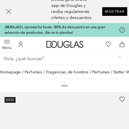
[navigation.slideout.screenreader]
app de Douglas y
recibe regularmente
MOSTRAR
ofertas y descuentos
exclusivos
¡REBAJAS!, aprovecha hasta -80% de descuento en una gran
selección de productos. ¡No te lo pierdas!
A Douglas Home
Mi lista d
Abrir menú
Mi cuenta
A l
Menú
Regresar
Ejecutar búsqueda
Homepage
Perfumes
Fragancias de hombre
Perfumes
Better 
NEW