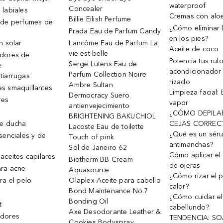
waterproof
Concealer
 labiales
Cremas con alo
Billie Eilish Perfume
 de perfumes de
¿Cómo eliminar l
Prada Eau de Parfum Candy
en los pies?
n solar
Lancôme Eau de Parfum La
Aceite de coco
vie est belle
dores de
Potencia tus rul
Serge Lutens Eau de
e
acondicionador
Parfum Collection Noire
tiarrugas
rizado
Ambre Sultan
s smaquillantes
Limpieza facial:
Dermocracy Suero
res
vapor
antienvejecimiento
¿CÓMO DEPILA
BRIGHTENING BAKUCHIOL
de ducha
CEJAS CORREC
Lacoste Eau de toilette
¿Qué es un sér
senciales y de
Touch of pink
antimanchas?
Sol de Janeiro 62
Cómo aplicar el 
aceites capilares
Biotherm BB Cream
de ojeras
ra acne
Aquasource
¿Cómo rizar el p
ra el pelo
Olaplex Aceite para cabello
calor?
Bond Maintenance No.7
¿Cómo cuidar el
Bonding Oil
t
cabellundo?
Axe Desodorante Leather &
dores
TENDENCIA: S
Cookies Bodyspray