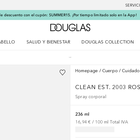
SERVIC
e descuento con el cupón: SUMMER15. ¡Por tiempo limitado solo en la App!
A Douglas Home
ABELLO
SALUD Y BIENESTAR
DOUGLAS COLLECTION
po
rir menú Cabello
Abrir menú Salud y bienestar
Homepage
Cuerpo
Cuidado
CLEAN EST. 2003
ROS
Spray corporal
236 ml
16,94 €
 / 
100
ml
Total IVA