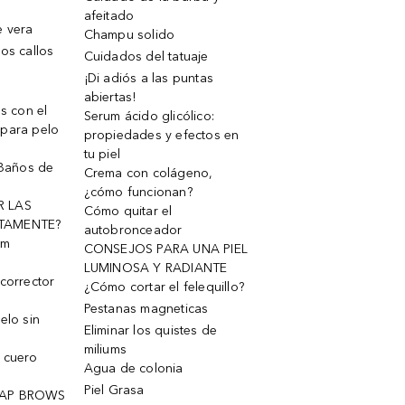
afeitado
e vera
Champu solido
os callos
Cuidados del tatuaje
¡Di adiós a las puntas
abiertas!
os con el
Serum ácido glicólico:
 para pelo
propiedades y efectos en
tu piel
 Baños de
Crema con colágeno,
¿cómo funcionan?
R LAS
Cómo quitar el
TAMENTE?
autobronceador
um
CONSEJOS PARA UNA PIEL
LUMINOSA Y RADIANTE
corrector
¿Cómo cortar el felequillo?
Pestanas magneticas
elo sin
Eliminar los quistes de
miliums
 cuero
Agua de colonia
Piel Grasa
OAP BROWS