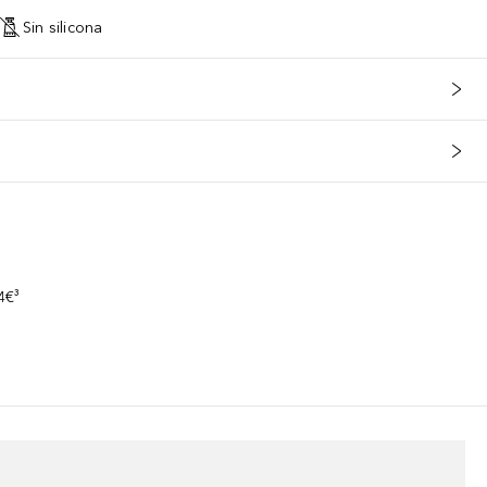
Sin silicona
s
4€³