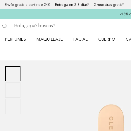
Envío gratis a partir de 24€ Entrega en 2-3 días* 2 muestras gratis*
-15% d
Regresar
Ejecutar búsqueda
PERFUMES
MAQUILLAJE
FACIAL
CUERPO
C
Abrir menú Perfumes
Abrir menú Maquillaje
Abrir menú Facial
Abrir menú Cuer
Ab