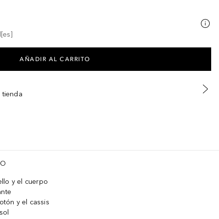
[es]
AÑADIR AL CARRITO
 tienda
TO
llo y el cuerpo
ante
otón y el cassis
sol