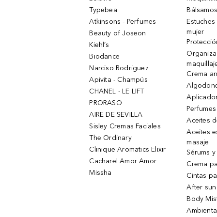
Typebea
Bálsamos
Atkinsons - Perfumes
Estuches
mujer
Beauty of Joseon
Protecció
Kiehl’s
Organiza
Biodance
maquillaj
Narciso Rodriguez
Crema an
Apivita - Champús
Algodone
CHANEL - LE LIFT
Aplicado
PRORASO
Perfumes
AIRE DE SEVILLA
Aceites 
Sisley Cremas Faciales
Aceites e
The Ordinary
masaje
Clinique Aromatics Elixir
Sérums y 
Cacharel Amor Amor
Crema pa
Missha
Cintas pa
After sun
Body Mis
Ambienta