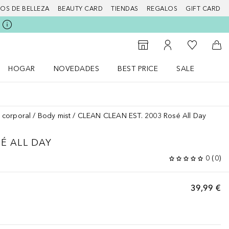
IOS DE BELLEZA
BEAUTY CARD
TIENDAS
REGALOS
GIFT CARD
Mi lista d
Al Storefinder
Mi cuenta
A l
HOGAR
NOVEDADES
BEST PRICE
SALE
Abrir menú Hogar
Abrir menú Novedades
Abrir menú Sal
 corporal
Body mist
CLEAN CLEAN EST. 2003 Rosé All Day
É ALL DAY
0
(
0
)
39,99 €