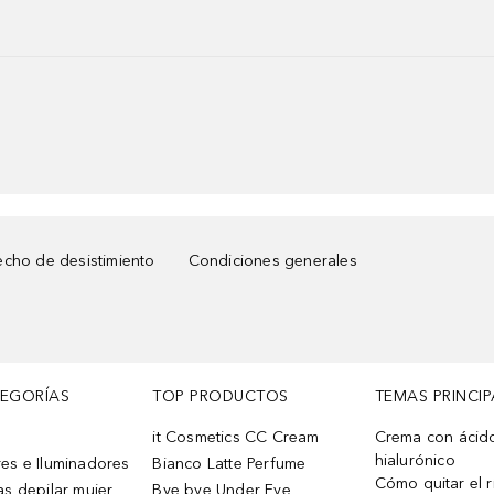
cho de desistimiento
Condiciones generales
TEGORÍAS
TOP PRODUCTOS
TEMAS PRINCIP
it Cosmetics CC Cream
Crema con ácid
hialurónico
es e Iluminadores
Bianco Latte Perfume
Cómo quitar el r
as depilar mujer
Bye bye Under Eye