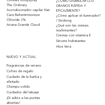
Cookies Bodyspray
¿CÓMO DISIMULAR LOS
The Ordinary
GRANOS RÁPIDA Y
Acondicionador capilar Hair
EFICAZMENTE?
Care Behentrimonium
¿Cómo aplicar el iluminador?
Chloride 2%
/ Strobing
Ariana Grande Cloud
¿Qué son las cremas
reafirmantes?
Cremas con vitamina E
Sérums hidratantes
Aloe Vera
NUEVO Y ACTUAL
Fragrancias de verano
Cofres de regalo
Cuidado de la barba y
afeitado
Champu solido
Cuidados del tatuaje
¡Di adiós a las puntas
abiertas!