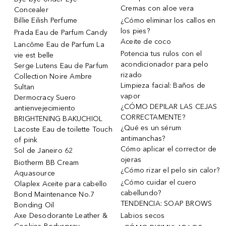
Cremas con aloe vera
Concealer
Billie Eilish Perfume
¿Cómo eliminar los callos en
los pies?
Prada Eau de Parfum Candy
Aceite de coco
Lancôme Eau de Parfum La
Potencia tus rulos con el
vie est belle
acondicionador para pelo
Serge Lutens Eau de Parfum
rizado
Collection Noire Ambre
Limpieza facial: Baños de
Sultan
vapor
Dermocracy Suero
¿CÓMO DEPILAR LAS CEJAS
antienvejecimiento
CORRECTAMENTE?
BRIGHTENING BAKUCHIOL
¿Qué es un sérum
Lacoste Eau de toilette Touch
antimanchas?
of pink
Cómo aplicar el corrector de
Sol de Janeiro 62
ojeras
Biotherm BB Cream
¿Cómo rizar el pelo sin calor?
Aquasource
¿Cómo cuidar el cuero
Olaplex Aceite para cabello
cabellundo?
Bond Maintenance No.7
TENDENCIA: SOAP BROWS
Bonding Oil
Axe Desodorante Leather &
Labios secos