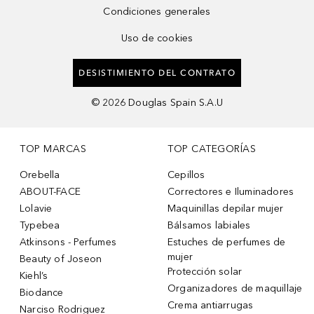
Condiciones generales
Uso de cookies
DESISTIMIENTO DEL CONTRATO
©
2026
Douglas Spain S.A.U
TOP MARCAS
TOP CATEGORÍAS
Orebella
Cepillos
ABOUT-FACE
Correctores e Iluminadores
Lolavie
Maquinillas depilar mujer
Typebea
Bálsamos labiales
Atkinsons - Perfumes
Estuches de perfumes de
mujer
Beauty of Joseon
Protección solar
Kiehl’s
Organizadores de maquillaje
Biodance
Crema antiarrugas
Narciso Rodriguez