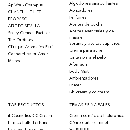
Algodones smaquillantes
Apivita - Champús
Aplicadores
CHANEL - LE LIFT
Perfumes
PRORASO
Aceites de ducha
AIRE DE SEVILLA
Aceites esenciales y de
Sisley Cremas Faciales
masaje
The Ordinary
Sérums y aceites capilares
Clinique Aromatics Elixir
Crema para acne
Cacharel Amor Amor
Cintas para el pelo
Missha
After sun
Body Mist
Ambientadores
Primer
Bb cream y cc cream
TOP PRODUCTOS
TEMAS PRINCIPALES
it Cosmetics CC Cream
Crema con ácido hialurónico
Bianco Latte Perfume
Cómo quitar el rímel
waterproof
Bye bye Under Eye